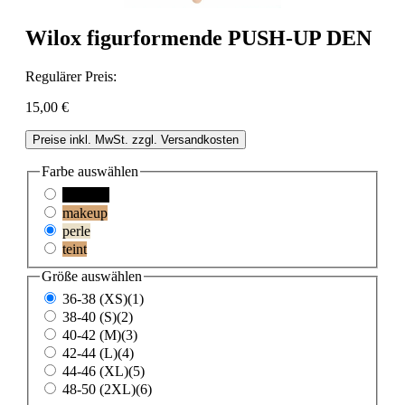
Wilox figurformende PUSH-UP DEN
Regulärer Preis:
15,00 €
Preise inkl. MwSt. zzgl. Versandkosten
Farbe
auswählen
schwarz
makeup
perle
teint
Größe
auswählen
36-38 (XS)(1)
38-40 (S)(2)
40-42 (M)(3)
42-44 (L)(4)
44-46 (XL)(5)
48-50 (2XL)(6)