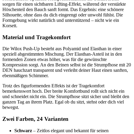
sorgen für einen sichtbaren Lifting-Effekt, während der verstärkte
Höschenteil den Bauch sanft formt. Das Ergebnis: eine schönere
Silhouette, ohne dass du dich eingeengt oder unwohl fühlst. Die
Formgebung wirkt natürlich und unterstützend – nicht wie ein
Korsett.
Material und Tragekomfort
Die Wilox Push-Up besteht aus Polyamid und Elasthan in einer
speziell abgestimmten Mischung. Der Elasthan-Anteil ist in den
formenden Zonen etwas höher, was für die gewünschte
Kompression sorgt. An den Beinen selbst ist die Strumpfhose mit 20
DEN hauchzart transparent und verleiht deiner Haut einen sanften,
ebenmäßigen Schimmer.
Trotz des figurformenden Effekts ist der Tragekomfort
bemerkenswert hoch. Der breite Komfortbund rollt sich nicht ein
und schneidet nicht ein. Die Strumpfhose sitzt sicher und bleibt den
ganzen Tag an ihrem Platz. Egal ob du sitzt, stehst oder dich viel
bewegst.
Zwei Farben, 24 Varianten
Schwarz
– Zeitlos elegant und bekannt für seinen