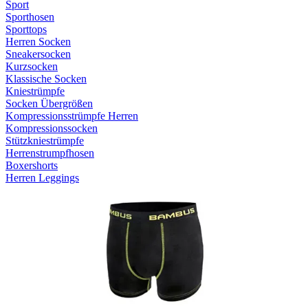
Sport
Sporthosen
Sporttops
Herren Socken
Sneakersocken
Kurzsocken
Klassische Socken
Kniestrümpfe
Socken Übergrößen
Kompressionsstrümpfe Herren
Kompressionssocken
Stützkniestrümpfe
Herrenstrumpfhosen
Boxershorts
Herren Leggings