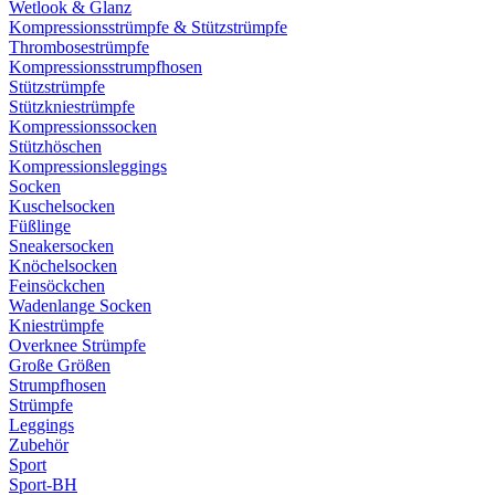
Wetlook & Glanz
Kompressionsstrümpfe & Stützstrümpfe
Thrombosestrümpfe
Kompressionsstrumpfhosen
Stützstrümpfe
Stützkniestrümpfe
Kompressionssocken
Stützhöschen
Kompressionsleggings
Socken
Kuschelsocken
Füßlinge
Sneakersocken
Knöchelsocken
Feinsöckchen
Wadenlange Socken
Kniestrümpfe
Overknee Strümpfe
Große Größen
Strumpfhosen
Strümpfe
Leggings
Zubehör
Sport
Sport-BH