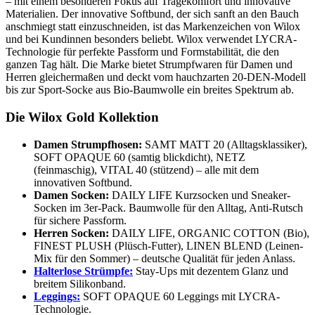
– mit einem besonderen Fokus auf Tragekomfort und innovative
Materialien. Der innovative Softbund, der sich sanft an den Bauch
anschmiegt statt einzuschneiden, ist das Markenzeichen von Wilox
und bei Kundinnen besonders beliebt. Wilox verwendet LYCRA-
Technologie für perfekte Passform und Formstabilität, die den
ganzen Tag hält. Die Marke bietet Strumpfwaren für Damen und
Herren gleichermaßen und deckt vom hauchzarten 20-DEN-Modell
bis zur Sport-Socke aus Bio-Baumwolle ein breites Spektrum ab.
Die Wilox Gold Kollektion
Damen Strumpfhosen:
SAMT MATT 20 (Alltagsklassiker),
SOFT OPAQUE 60 (samtig blickdicht), NETZ
(feinmaschig), VITAL 40 (stützend) – alle mit dem
innovativen Softbund.
Damen Socken:
DAILY LIFE Kurzsocken und Sneaker-
Socken im 3er-Pack. Baumwolle für den Alltag, Anti-Rutsch
für sichere Passform.
Herren Socken:
DAILY LIFE, ORGANIC COTTON (Bio),
FINEST PLUSH (Plüsch-Futter), LINEN BLEND (Leinen-
Mix für den Sommer) – deutsche Qualität für jeden Anlass.
Halterlose Strümpfe:
Stay-Ups mit dezentem Glanz und
breitem Silikonband.
Leggings:
SOFT OPAQUE 60 Leggings mit LYCRA-
Technologie.