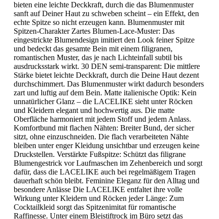
bieten eine leichte Deckkraft, durch die das Blumenmuster
sanft auf Deiner Haut zu schweben scheint – ein Effekt, den
echte Spitze so nicht erzeugen kann. Blumenmuster mit
Spitzen-Charakter Zartes Blumen-Lace-Muster: Das
eingestrickte Blumendesign imitiert den Look feiner Spitze
und bedeckt das gesamte Bein mit einem filigranen,
romantischen Muster, das je nach Lichteinfall subtil bis
ausdrucksstark wirkt. 30 DEN semi-transparent: Die mittlere
Stärke bietet leichte Deckkraft, durch die Deine Haut dezent
durchschimmert. Das Blumenmuster wirkt dadurch besonders
zart und luftig auf dem Bein. Matte italienische Optik: Kein
unnatürlicher Glanz – die LACELIKE sieht unter Röcken
und Kleidern elegant und hochwertig aus. Die matte
Oberfläche harmoniert mit jedem Stoff und jedem Anlass.
Komfortbund mit flachen Nähten: Breiter Bund, der sicher
sitzt, ohne einzuschneiden. Die flach verarbeiteten Nähte
bleiben unter enger Kleidung unsichtbar und erzeugen keine
Druckstellen. Verstärkte Fußspitze: Schützt das filigrane
Blumengestrick vor Laufmaschen im Zehenbereich und sorgt
dafür, dass die LACELIKE auch bei regelmäßigem Tragen
dauerhaft schön bleibt. Feminine Eleganz für den Alltag und
besondere Anlässe Die LACELIKE entfaltet ihre volle
Wirkung unter Kleidern und Röcken jeder Länge: Zum
Cocktailkleid sorgt das Spitzenimitat für romantische
Raffinesse. Unter einem Bleistiftrock im Büro setzt das