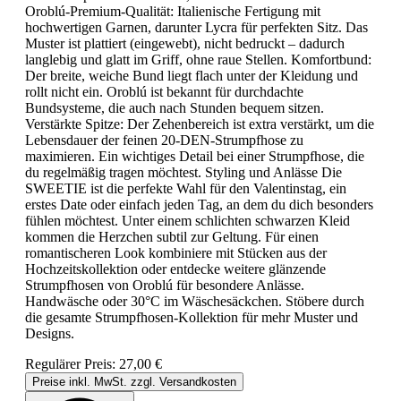
Oroblú-Premium-Qualität: Italienische Fertigung mit
hochwertigen Garnen, darunter Lycra für perfekten Sitz. Das
Muster ist plattiert (eingewebt), nicht bedruckt – dadurch
langlebig und glatt im Griff, ohne raue Stellen. Komfortbund:
Der breite, weiche Bund liegt flach unter der Kleidung und
rollt nicht ein. Oroblú ist bekannt für durchdachte
Bundsysteme, die auch nach Stunden bequem sitzen.
Verstärkte Spitze: Der Zehenbereich ist extra verstärkt, um die
Lebensdauer der feinen 20-DEN-Strumpfhose zu
maximieren. Ein wichtiges Detail bei einer Strumpfhose, die
du regelmäßig tragen möchtest. Styling und Anlässe Die
SWEETIE ist die perfekte Wahl für den Valentinstag, ein
erstes Date oder einfach jeden Tag, an dem du dich besonders
fühlen möchtest. Unter einem schlichten schwarzen Kleid
kommen die Herzchen subtil zur Geltung. Für einen
romantischeren Look kombiniere mit Stücken aus der
Hochzeitskollektion oder entdecke weitere glänzende
Strumpfhosen von Oroblú für besondere Anlässe.
Handwäsche oder 30°C im Wäschesäckchen. Stöbere durch
die gesamte Strumpfhosen-Kollektion für mehr Muster und
Designs.
Regulärer Preis:
27,00 €
Preise inkl. MwSt. zzgl. Versandkosten