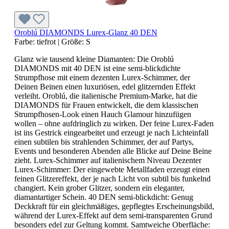
Oroblú DIAMONDS Lurex-Glanz 40 DEN
Farbe:
tiefrot
|
Größe:
S
Glanz wie tausend kleine Diamanten: Die Oroblú
DIAMONDS mit 40 DEN ist eine semi-blickdichte
Strumpfhose mit einem dezenten Lurex-Schimmer, der
Deinen Beinen einen luxuriösen, edel glitzernden Effekt
verleiht. Oroblú, die italienische Premium-Marke, hat die
DIAMONDS für Frauen entwickelt, die dem klassischen
Strumpfhosen-Look einen Hauch Glamour hinzufügen
wollen – ohne aufdringlich zu wirken. Der feine Lurex-Faden
ist ins Gestrick eingearbeitet und erzeugt je nach Lichteinfall
einen subtilen bis strahlenden Schimmer, der auf Partys,
Events und besonderen Abenden alle Blicke auf Deine Beine
zieht. Lurex-Schimmer auf italienischem Niveau Dezenter
Lurex-Schimmer: Der eingewebte Metallfaden erzeugt einen
feinen Glitzereffekt, der je nach Licht von subtil bis funkelnd
changiert. Kein grober Glitzer, sondern ein eleganter,
diamantartiger Schein. 40 DEN semi-blickdicht: Genug
Deckkraft für ein gleichmäßiges, gepflegtes Erscheinungsbild,
während der Lurex-Effekt auf dem semi-transparenten Grund
besonders edel zur Geltung kommt. Samtweiche Oberfläche: