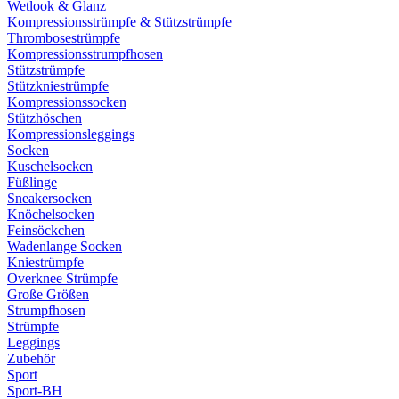
Wetlook & Glanz
Kompressionsstrümpfe & Stützstrümpfe
Thrombosestrümpfe
Kompressionsstrumpfhosen
Stützstrümpfe
Stützkniestrümpfe
Kompressionssocken
Stützhöschen
Kompressionsleggings
Socken
Kuschelsocken
Füßlinge
Sneakersocken
Knöchelsocken
Feinsöckchen
Wadenlange Socken
Kniestrümpfe
Overknee Strümpfe
Große Größen
Strumpfhosen
Strümpfe
Leggings
Zubehör
Sport
Sport-BH