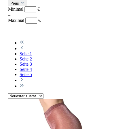
Preis
Minimal
€
–
Maximal
€
Seite
1
Seite
2
Seite
3
Seite
4
Seite
5