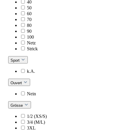
40
50
60
70
80
90
100
Netz
Strick
Sport
k.A.
Ouvert
Nein
Grösse
1/2 (XS/S)
3/4 (M/L)
3XL