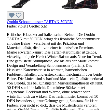
Oroblú Schottenmuster TARTAN 50DEN
Farbe:
violet
|
Größe:
S.M
Britischer Klassiker auf italienischen Beinen: Die Oroblú
TARTAN mit 50 DEN bringt das ikonische Schottenmuster
an deine Beine – verarbeitet mit der Präzision und
Materialqualität, die du von einer italienischen Premium-
Marke erwarten kannst. Das Tartan-Karomuster ist zeitlos,
vielseitig und jede Herbst-Winter-Saison aufs Neue im Trend.
Eine gemusterte Strumpfhose, die nie aus der Mode kommt.
Design und Verarbeitung Schottenmuster (Tartan): Das
klassische Karomuster ist in warmen, harmonischen
Farbtönen gehalten und erstreckt sich gleichmäßig über beide
Beine. Die Linien sind scharf und klar – ein Qualitätsmerkmal
von Oroblú, das bei günstigeren Musterstrumpfhosen oft fehlt.
50 DEN semi-blickdicht: Die mittlere Stärke bietet
angenehme Deckkraft und Wärme, ohne schwer oder
winterlich-dick zu wirken. Das Tartanmuster kommt bei 50
DEN besonders gut zur Geltung: genug Substanz für klare
Farben, aber nicht so dick, dass die Musterdetails verloren
gehen. Oroblú-Premium-Qualität: Italienische Fertigung mit