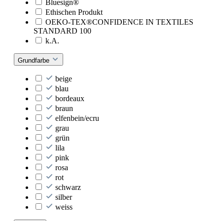
Bluesign®
Ethischen Produkt
OEKO-TEX®CONFIDENCE IN TEXTILES
STANDARD 100
k.A.
Grundfarbe
beige
blau
bordeaux
braun
elfenbein/ecru
grau
grün
lila
pink
rosa
rot
schwarz
silber
weiss