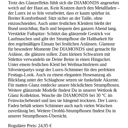
Trotz des Glanzeffekts fühlt sich die DIAMONDS angenehm
weich auf der Haut an. Kein Kratzen durch den Metallfaden –
der Lurex ist so fein verarbeitet, dass er kaum spürbar ist.
Breiter Komfortbund: Sitzt sicher an der Taille, ohne
einzuschneiden. Auch unter festlichen Kleidern bleibt der
Bund unsichtbar, flach und bequem den ganzen Abend lang.
Verstärkte Fußspitze: Schützt das glänzende Gestrick vor
Laufmaschen und gibt der Strumpfhose die Haltbarkeit für
den regelmäßigen Einsatz bei festlichen Anlässen. Glamour
für besondere Momente Die DIAMONDS sind gemacht für
Anlässe, die glänzen sollen: Zum kleinen Schwarzen mit
Stilettos verwandeln sie Deine Beine in einen Hingucker.
Unter einem festlichen Kleid bei Weihnachtsfeiern und
Silvesterpartys sorgt der Lurex-Schimmer für den perfekten
Festtags-Look. Auch zu einem eleganten Hosenanzug als
Blickfang unter der Schlaghose setzen sie funkelnde Akzente.
Für matten Glanz entdecke unsere blickdichten Strumpfhosen.
Weitere glänzende Modelle findest Du in unserer Wetlook &
Glanz Kollektion. Wasche die DIAMONDS bei 30 °C im
Feinwäschebeutel und lass sie hängend trocknen. Der Lurex-
Faden behält seinen Schimmer auch nach vielen Wäschen
zuverlässig bei. Weitere Oroblú-Strumpfhosen findest Du in
unserer Strumpfhosen-Übersicht.
Regulärer Preis:
24,95 €