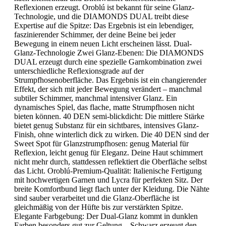
Reflexionen erzeugt. Oroblú ist bekannt für seine Glanz-
Technologie, und die DIAMONDS DUAL treibt diese
Expertise auf die Spitze: Das Ergebnis ist ein lebendiger,
faszinierender Schimmer, der deine Beine bei jeder
Bewegung in einem neuen Licht erscheinen lässt. Dual-
Glanz-Technologie Zwei Glanz-Ebenen: Die DIAMONDS
DUAL erzeugt durch eine spezielle Garnkombination zwei
unterschiedliche Reflexionsgrade auf der
Strumpfhosenoberfläche. Das Ergebnis ist ein changierender
Effekt, der sich mit jeder Bewegung verändert – manchmal
subtiler Schimmer, manchmal intensiver Glanz. Ein
dynamisches Spiel, das flache, matte Strumpfhosen nicht
bieten können. 40 DEN semi-blickdicht: Die mittlere Stärke
bietet genug Substanz für ein sichtbares, intensives Glanz-
Finish, ohne winterlich dick zu wirken. Die 40 DEN sind der
Sweet Spot für Glanzstrumpfhosen: genug Material für
Reflexion, leicht genug für Eleganz. Deine Haut schimmert
nicht mehr durch, stattdessen reflektiert die Oberfläche selbst
das Licht. Oroblú-Premium-Qualität: Italienische Fertigung
mit hochwertigen Garnen und Lycra für perfekten Sitz. Der
breite Komfortbund liegt flach unter der Kleidung. Die Nähte
sind sauber verarbeitet und die Glanz-Oberfläche ist
gleichmäßig von der Hüfte bis zur verstärkten Spitze.
Elegante Farbgebung: Der Dual-Glanz kommt in dunklen
Farben besonders gut zur Geltung – Schwarz erzeugt den