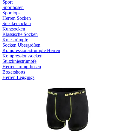
Sport
Sporthosen
Sporttops
Herren Socken
Sneakersocken
Kurzsocken
Klassische Socken
Kniestrümpfe
Socken Übergrößen
Kompressionsstrümpfe Herren
Kompressionssocken
Stützkniestrümpfe
Herrenstrumpfhosen
Boxershorts
Herren Leggings