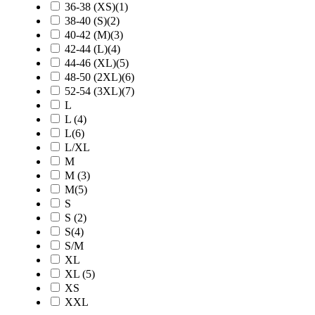
36-38 (XS)(1)
38-40 (S)(2)
40-42 (M)(3)
42-44 (L)(4)
44-46 (XL)(5)
48-50 (2XL)(6)
52-54 (3XL)(7)
L
L (4)
L(6)
L/XL
M
M (3)
M(5)
S
S (2)
S(4)
S/M
XL
XL (5)
XS
XXL