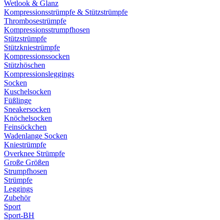
Wetlook & Glanz
Kompressionsstrümpfe & Stützstrümpfe
Thrombosestrümpfe
Kompressionsstrumpfhosen
Stützstrümpfe
Stützkniestrümpfe
Kompressionssocken
Stützhöschen
Kompressionsleggings
Socken
Kuschelsocken
Füßlinge
Sneakersocken
Knöchelsocken
Feinsöckchen
Wadenlange Socken
Kniestrümpfe
Overknee Strümpfe
Große Größen
Strumpfhosen
Strümpfe
Leggings
Zubehör
Sport
Sport-BH