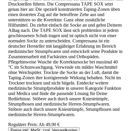
Druckstellen führen. Die Compressana TAPE SOX setzt
genau hier an: Die speziell konstruierten Taping-Zonen üben
einen dosierten Zug auf die betroffene Zehe aus und
unterstützen so die Korrektur. Ganz ohne zusätzliche
Hilfsmittel. Du ziehst einfach die Socke an und gehst Deinem
Alltag nach. Die TAPE SOX lässt sich problemlos in jedem
geschlossenen Schuh tragen und ist optisch nicht von einer
normalen Socke zu unterscheiden. Compressana ist ein
deutscher Hersteller mit langjähriger Erfahrung im Bereich
medizinischer Strumpfwaren und entwickelt seine Produkte in
Zusammenarbeit mit Fachärzten und Orthopäden.
Pflegehinweise Wasche die Korrektursocke bei maximal 40
°C im Schonwaschgang. Verwende ein mildes Waschmittel
ohne Weichspüler. Trockne die Socke an der Luft, damit die
Taping-Zonen ihre korrigierende Wirkung behalten. Nicht im
Trockner trocknen und nicht bügeln. Entdecke weitere
medizinische Strumpfprodukte in unserer Kategorie Funktion
und Medica und finde die passende Lösung für Deine
Bedürfnisse. Stöbere auch durch unsere Kniestrümpfe,
Strumpfhosen und medizinische Herren-Strumpfwaren.
Stöbere auch durch unsere Kniestrümpfe, Strumpfhosen und
medizinische Herren-Strumpfwaren.
Regulärer Preis:
Ab
49,90 €
Preise inkl. MwSt. zzgl. Versandkosten