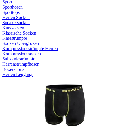
Sport
Sporthosen
Sporttops
Herren Socken
Sneakersocken
Kurzsocken
Klassische Socken
Kniestrümpfe
Socken Übergrößen
Kompressionsstrümpfe Herren
Kompressionssocken
Stützkniestrümpfe
Herrenstrumpfhosen
Boxershorts
Herren Leggings