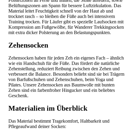
Polsterzonen an Ferse und Ballen, die Stöße abfedern, sowie
Belüftungszonen am Spann für bessere Luftzirkulation. Das
Material leitet Feuchtigkeit schnell von der Haut ab und
trocknet rasch – so bleiben die Füße auch bei intensivem
Training trocken. Für Läufer gibt es spezielle Laufsocken mit
Kompression am Fußgewölbe, für Wanderer Trekkingsocken
mit extra dicker Polsterung an den Belastungspunkten.
Zehensocken
Zehensocken haben für jeden Zeh ein eigenes Fach – ähnlich
wie ein Handschuh für die Füße. Das fördert die natürliche
Zehenstellung, reduziert Reibung zwischen den Zehen und
verbessert die Balance. Besonders beliebt sind sie bei Trägern
von Barfußschuhen und Zehenschuhen, beim Yoga und
Pilates. Unsere Zehensocken aus Baumwolle mit bunten
Zehen sind ein farbenfroher Hingucker und ein beliebtes
Geschenk.
Materialien im Überblick
Das Material bestimmt Tragekomfort, Haltbarkeit und
Pflegeaufwand deiner Socken: