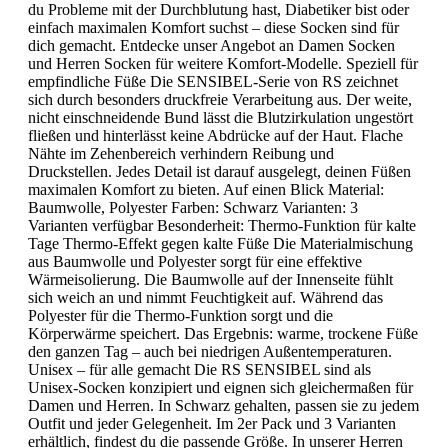
du Probleme mit der Durchblutung hast, Diabetiker bist oder
einfach maximalen Komfort suchst – diese Socken sind für
dich gemacht. Entdecke unser Angebot an Damen Socken
und Herren Socken für weitere Komfort-Modelle. Speziell für
empfindliche Füße Die SENSIBEL-Serie von RS zeichnet
sich durch besonders druckfreie Verarbeitung aus. Der weite,
nicht einschneidende Bund lässt die Blutzirkulation ungestört
fließen und hinterlässt keine Abdrücke auf der Haut. Flache
Nähte im Zehenbereich verhindern Reibung und
Druckstellen. Jedes Detail ist darauf ausgelegt, deinen Füßen
maximalen Komfort zu bieten. Auf einen Blick Material:
Baumwolle, Polyester Farben: Schwarz Varianten: 3
Varianten verfügbar Besonderheit: Thermo-Funktion für kalte
Tage Thermo-Effekt gegen kalte Füße Die Materialmischung
aus Baumwolle und Polyester sorgt für eine effektive
Wärmeisolierung. Die Baumwolle auf der Innenseite fühlt
sich weich an und nimmt Feuchtigkeit auf. Während das
Polyester für die Thermo-Funktion sorgt und die
Körperwärme speichert. Das Ergebnis: warme, trockene Füße
den ganzen Tag – auch bei niedrigen Außentemperaturen.
Unisex – für alle gemacht Die RS SENSIBEL sind als
Unisex-Socken konzipiert und eignen sich gleichermaßen für
Damen und Herren. In Schwarz gehalten, passen sie zu jedem
Outfit und jeder Gelegenheit. Im 2er Pack und 3 Varianten
erhältlich, findest du die passende Größe. In unserer Herren