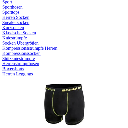
Sport
Sporthosen
Sporttops
Herren Socken
Sneakersocken
Kurzsocken
Klassische Socken
Kniestrümpfe
Socken Übergrößen
Kompressionsstrümpfe Herren
Kompressionssocken
Stützkniestrümpfe
Herrenstrumpfhosen
Boxershorts
Herren Leggings