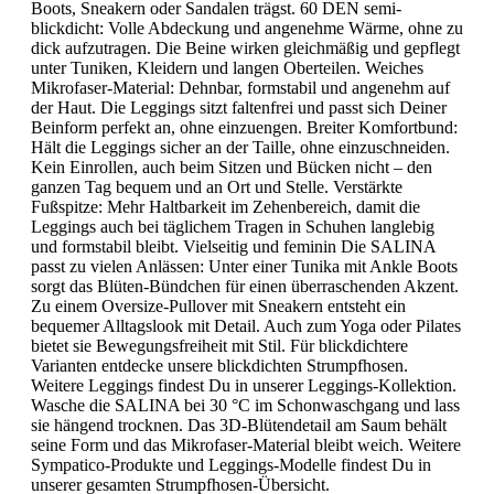
Boots, Sneakern oder Sandalen trägst. 60 DEN semi-
blickdicht: Volle Abdeckung und angenehme Wärme, ohne zu
dick aufzutragen. Die Beine wirken gleichmäßig und gepflegt
unter Tuniken, Kleidern und langen Oberteilen. Weiches
Mikrofaser-Material: Dehnbar, formstabil und angenehm auf
der Haut. Die Leggings sitzt faltenfrei und passt sich Deiner
Beinform perfekt an, ohne einzuengen. Breiter Komfortbund:
Hält die Leggings sicher an der Taille, ohne einzuschneiden.
Kein Einrollen, auch beim Sitzen und Bücken nicht – den
ganzen Tag bequem und an Ort und Stelle. Verstärkte
Fußspitze: Mehr Haltbarkeit im Zehenbereich, damit die
Leggings auch bei täglichem Tragen in Schuhen langlebig
und formstabil bleibt. Vielseitig und feminin Die SALINA
passt zu vielen Anlässen: Unter einer Tunika mit Ankle Boots
sorgt das Blüten-Bündchen für einen überraschenden Akzent.
Zu einem Oversize-Pullover mit Sneakern entsteht ein
bequemer Alltagslook mit Detail. Auch zum Yoga oder Pilates
bietet sie Bewegungsfreiheit mit Stil. Für blickdichtere
Varianten entdecke unsere blickdichten Strumpfhosen.
Weitere Leggings findest Du in unserer Leggings-Kollektion.
Wasche die SALINA bei 30 °C im Schonwaschgang und lass
sie hängend trocknen. Das 3D-Blütendetail am Saum behält
seine Form und das Mikrofaser-Material bleibt weich. Weitere
Sympatico-Produkte und Leggings-Modelle findest Du in
unserer gesamten Strumpfhosen-Übersicht.