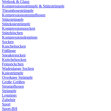
Wetlook & Glanz
Kompressionsstrümpfe & Stützstrümpfe
Thrombosestrümpfe
Kompressionsstrumpfhosen
Stützstrümpfe
Stützkniestrümpfe
Kompressionssocken
Stützhöschen
Kompressionsleggings
Socken
Kuschelsocken
Füßlinge
Sneakersocken
Knöchelsocken
Feinsöckchen
Wadenlange Socken
Kniestrümpfe
Overknee Strümpfe
Große Größen
Strumpfhosen
Strümpfe
Leggings
Zubehör
Sport
Sport-BH