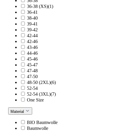
36-38
36-38 (XS)(1)
36-41
38-40
39-41
39-42
42-44
42-46
43-46
44-46
45-46
45-47
47-48
47-50
48-50 (2XL)(6)
52-54
52-54 (3XL)(7)
One Size
Material
BIO Baumwolle
Baumwolle