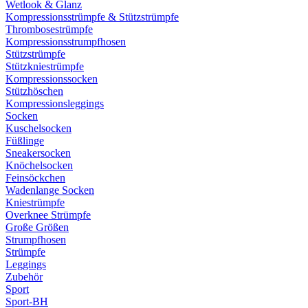
Wetlook & Glanz
Kompressionsstrümpfe & Stützstrümpfe
Thrombosestrümpfe
Kompressionsstrumpfhosen
Stützstrümpfe
Stützkniestrümpfe
Kompressionssocken
Stützhöschen
Kompressionsleggings
Socken
Kuschelsocken
Füßlinge
Sneakersocken
Knöchelsocken
Feinsöckchen
Wadenlange Socken
Kniestrümpfe
Overknee Strümpfe
Große Größen
Strumpfhosen
Strümpfe
Leggings
Zubehör
Sport
Sport-BH