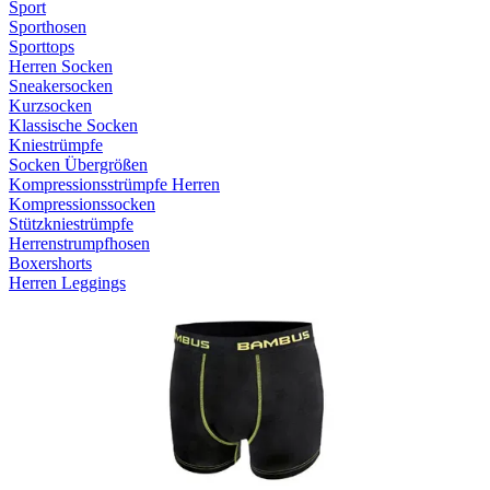
Sport
Sporthosen
Sporttops
Herren Socken
Sneakersocken
Kurzsocken
Klassische Socken
Kniestrümpfe
Socken Übergrößen
Kompressionsstrümpfe Herren
Kompressionssocken
Stützkniestrümpfe
Herrenstrumpfhosen
Boxershorts
Herren Leggings