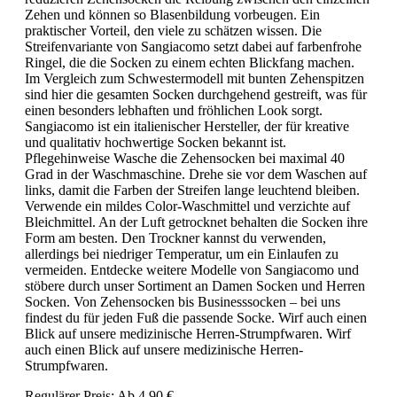
Zehen und können so Blasenbildung vorbeugen. Ein
praktischer Vorteil, den viele zu schätzen wissen. Die
Streifenvariante von Sangiacomo setzt dabei auf farbenfrohe
Ringel, die die Socken zu einem echten Blickfang machen.
Im Vergleich zum Schwestermodell mit bunten Zehenspitzen
sind hier die gesamten Socken durchgehend gestreift, was für
einen besonders lebhaften und fröhlichen Look sorgt.
Sangiacomo ist ein italienischer Hersteller, der für kreative
und qualitativ hochwertige Socken bekannt ist.
Pflegehinweise Wasche die Zehensocken bei maximal 40
Grad in der Waschmaschine. Drehe sie vor dem Waschen auf
links, damit die Farben der Streifen lange leuchtend bleiben.
Verwende ein mildes Color-Waschmittel und verzichte auf
Bleichmittel. An der Luft getrocknet behalten die Socken ihre
Form am besten. Den Trockner kannst du verwenden,
allerdings bei niedriger Temperatur, um ein Einlaufen zu
vermeiden. Entdecke weitere Modelle von Sangiacomo und
stöbere durch unser Sortiment an Damen Socken und Herren
Socken. Von Zehensocken bis Businesssocken – bei uns
findest du für jeden Fuß die passende Socke. Wirf auch einen
Blick auf unsere medizinische Herren-Strumpfwaren. Wirf
auch einen Blick auf unsere medizinische Herren-
Strumpfwaren.
Regulärer Preis:
Ab
4,90 €