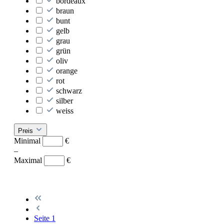
bordeaux
braun
bunt
gelb
grau
grün
oliv
orange
rot
schwarz
silber
weiss
Preis
Minimal
€
–
Maximal
€
Seite
1