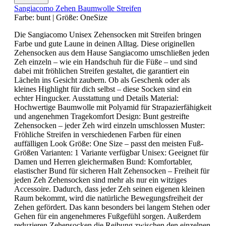
Sangiacomo Zehen Baumwolle Streifen
Farbe:
bunt
|
Größe:
OneSize
Die Sangiacomo Unisex Zehensocken mit Streifen bringen
Farbe und gute Laune in deinen Alltag. Diese originellen
Zehensocken aus dem Hause Sangiacomo umschließen jeden
Zeh einzeln – wie ein Handschuh für die Füße – und sind
dabei mit fröhlichen Streifen gestaltet, die garantiert ein
Lächeln ins Gesicht zaubern. Ob als Geschenk oder als
kleines Highlight für dich selbst – diese Socken sind ein
echter Hingucker. Ausstattung und Details Material:
Hochwertige Baumwolle mit Polyamid für Strapazierfähigkeit
und angenehmen Tragekomfort Design: Bunt gestreifte
Zehensocken – jeder Zeh wird einzeln umschlossen Muster:
Fröhliche Streifen in verschiedenen Farben für einen
auffälligen Look Größe: One Size – passt den meisten Fuß-
Größen Varianten: 1 Variante verfügbar Unisex: Geeignet für
Damen und Herren gleichermaßen Bund: Komfortabler,
elastischer Bund für sicheren Halt Zehensocken – Freiheit für
jeden Zeh Zehensocken sind mehr als nur ein witziges
Accessoire. Dadurch, dass jeder Zeh seinen eigenen kleinen
Raum bekommt, wird die natürliche Bewegungsfreiheit der
Zehen gefördert. Das kann besonders bei langem Stehen oder
Gehen für ein angenehmeres Fußgefühl sorgen. Außerdem
reduzieren Zehensocken die Reibung zwischen den einzelnen