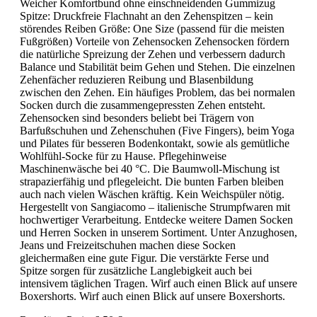
Weicher Komfortbund ohne einschneidenden Gummizug
Spitze: Druckfreie Flachnaht an den Zehenspitzen – kein
störendes Reiben Größe: One Size (passend für die meisten
Fußgrößen) Vorteile von Zehensocken Zehensocken fördern
die natürliche Spreizung der Zehen und verbessern dadurch
Balance und Stabilität beim Gehen und Stehen. Die einzelnen
Zehenfächer reduzieren Reibung und Blasenbildung
zwischen den Zehen. Ein häufiges Problem, das bei normalen
Socken durch die zusammengepressten Zehen entsteht.
Zehensocken sind besonders beliebt bei Trägern von
Barfußschuhen und Zehenschuhen (Five Fingers), beim Yoga
und Pilates für besseren Bodenkontakt, sowie als gemütliche
Wohlfühl-Socke für zu Hause. Pflegehinweise
Maschinenwäsche bei 40 °C. Die Baumwoll-Mischung ist
strapazierfähig und pflegeleicht. Die bunten Farben bleiben
auch nach vielen Wäschen kräftig. Kein Weichspüler nötig.
Hergestellt von Sangiacomo – italienische Strumpfwaren mit
hochwertiger Verarbeitung. Entdecke weitere Damen Socken
und Herren Socken in unserem Sortiment. Unter Anzughosen,
Jeans und Freizeitschuhen machen diese Socken
gleichermaßen eine gute Figur. Die verstärkte Ferse und
Spitze sorgen für zusätzliche Langlebigkeit auch bei
intensivem täglichen Tragen. Wirf auch einen Blick auf unsere
Boxershorts. Wirf auch einen Blick auf unsere Boxershorts.