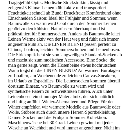
Tragegefühl Optik: Modische Strickstruktur, lässig und
zeitgemäß Klima: Leinen kühlt aktiv und transportiert
Feuchtigkeit schnell ab Bund: Druckfreier Komfortbund ohne
Einschneiden Saison: Ideal für Frühjahr und Sommer, wenn
Baumwolle zu warm wird Cool durch den Sommer Leinen
gehört zu den kühlsten Naturfasern überhaupt und ist
prädestiniert für Sommersocken. Anders als Baumwolle leitet
Leinen Wärme aktiv von der Haut weg und fühlt sich immer
angenehm kühl an. Die LINEN BLEND passen perfekt zu
Chinos, Loafern, leichten Sommerschuhen und Leinenhosen.
Die Strickoptik hebt sie von langweiligen Standard-Socken ab
und macht sie zum modischen Accessoire. Eine Socke, die
man gerne zeigt, wenn die Hosenbeine etwas hochrutschen.
Wann trägst du die LINEN BLEND? An warmen Bürotagen
zu Loafern, am Wochenende zu leichten Canvas-Sneakern,
im Urlaub zu Espadrilles. Die Leinensocken kommen überall
dort zum Einsatz, wo Baumwolle zu warm wird und
synthetische Fasern zu Schweißfüßen führen. Auch unter
Leinenhosen ein stimmiger Materialmix, der sich natürlich
und luftig anfühlt. Winter-Alternativen und Pflege Für den
Winter empfehlen wir wärmere Modelle aus Baumwolle oder
Wolle. Stöbere auch durch unsere Herren-Sportbekleidung,
Damen-Socken und die Frühjahr-Sommer-Kollektion.
Maschinenwäsche bei 30 Grad. Leinen gewinnt mit jeder
Wäsche an Weichheit und wird immer angenehmer. Nicht im