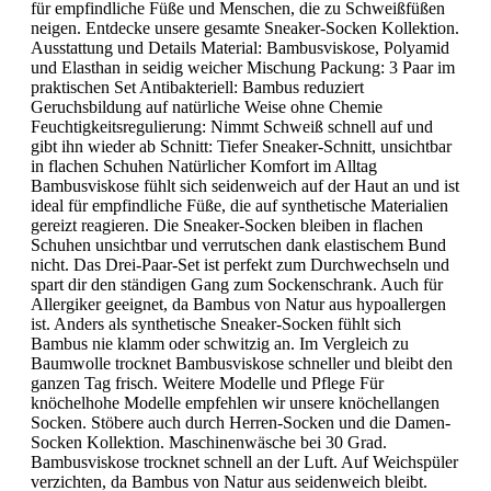
für empfindliche Füße und Menschen, die zu Schweißfüßen
neigen. Entdecke unsere gesamte Sneaker-Socken Kollektion.
Ausstattung und Details Material: Bambusviskose, Polyamid
und Elasthan in seidig weicher Mischung Packung: 3 Paar im
praktischen Set Antibakteriell: Bambus reduziert
Geruchsbildung auf natürliche Weise ohne Chemie
Feuchtigkeitsregulierung: Nimmt Schweiß schnell auf und
gibt ihn wieder ab Schnitt: Tiefer Sneaker-Schnitt, unsichtbar
in flachen Schuhen Natürlicher Komfort im Alltag
Bambusviskose fühlt sich seidenweich auf der Haut an und ist
ideal für empfindliche Füße, die auf synthetische Materialien
gereizt reagieren. Die Sneaker-Socken bleiben in flachen
Schuhen unsichtbar und verrutschen dank elastischem Bund
nicht. Das Drei-Paar-Set ist perfekt zum Durchwechseln und
spart dir den ständigen Gang zum Sockenschrank. Auch für
Allergiker geeignet, da Bambus von Natur aus hypoallergen
ist. Anders als synthetische Sneaker-Socken fühlt sich
Bambus nie klamm oder schwitzig an. Im Vergleich zu
Baumwolle trocknet Bambusviskose schneller und bleibt den
ganzen Tag frisch. Weitere Modelle und Pflege Für
knöchelhohe Modelle empfehlen wir unsere knöchellangen
Socken. Stöbere auch durch Herren-Socken und die Damen-
Socken Kollektion. Maschinenwäsche bei 30 Grad.
Bambusviskose trocknet schnell an der Luft. Auf Weichspüler
verzichten, da Bambus von Natur aus seidenweich bleibt.