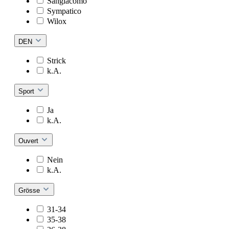
Sangiacomo
Sympatico
Wilox
DEN
Strick
k.A.
Sport
Ja
k.A.
Ouvert
Nein
k.A.
Grösse
31-34
35-38