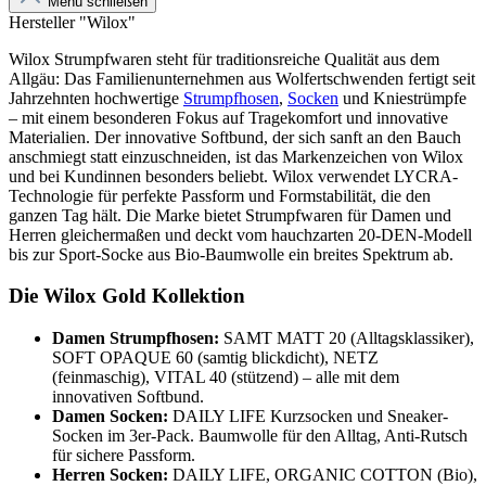
Menü schließen
Hersteller "Wilox"
Wilox Strumpfwaren steht für traditionsreiche Qualität aus dem
Allgäu: Das Familienunternehmen aus Wolfertschwenden fertigt seit
Jahrzehnten hochwertige
Strumpfhosen
,
Socken
und Kniestrümpfe
– mit einem besonderen Fokus auf Tragekomfort und innovative
Materialien. Der innovative Softbund, der sich sanft an den Bauch
anschmiegt statt einzuschneiden, ist das Markenzeichen von Wilox
und bei Kundinnen besonders beliebt. Wilox verwendet LYCRA-
Technologie für perfekte Passform und Formstabilität, die den
ganzen Tag hält. Die Marke bietet Strumpfwaren für Damen und
Herren gleichermaßen und deckt vom hauchzarten 20-DEN-Modell
bis zur Sport-Socke aus Bio-Baumwolle ein breites Spektrum ab.
Die Wilox Gold Kollektion
Damen Strumpfhosen:
SAMT MATT 20 (Alltagsklassiker),
SOFT OPAQUE 60 (samtig blickdicht), NETZ
(feinmaschig), VITAL 40 (stützend) – alle mit dem
innovativen Softbund.
Damen Socken:
DAILY LIFE Kurzsocken und Sneaker-
Socken im 3er-Pack. Baumwolle für den Alltag, Anti-Rutsch
für sichere Passform.
Herren Socken:
DAILY LIFE, ORGANIC COTTON (Bio),