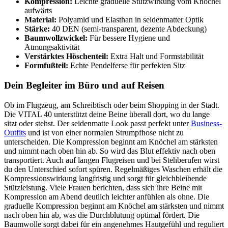
Kompression:
Leichte graduelle Stützwirkung vom Knöchel
aufwärts
Material:
Polyamid und Elasthan in seidenmatter Optik
Stärke:
40 DEN (semi-transparent, dezente Abdeckung)
Baumwollzwickel:
Für bessere Hygiene und
Atmungsaktivität
Verstärktes Höschenteil:
Extra Halt und Formstabilität
Formfußteil:
Echte Pendelferse für perfekten Sitz
Dein Begleiter im Büro und auf Reisen
Ob im Flugzeug, am Schreibtisch oder beim Shopping in der Stadt.
Die VITAL 40 unterstützt deine Beine überall dort, wo du lange
sitzt oder stehst. Der seidenmatte Look passt perfekt unter
Business-
Outfits
und ist von einer normalen Strumpfhose nicht zu
unterscheiden. Die Kompression beginnt am Knöchel am stärksten
und nimmt nach oben hin ab. So wird das Blut effektiv nach oben
transportiert. Auch auf langen Flugreisen und bei Stehberufen wirst
du den Unterschied sofort spüren. Regelmäßiges Waschen erhält die
Kompressionswirkung langfristig und sorgt für gleichbleibende
Stützleistung. Viele Frauen berichten, dass sich ihre Beine mit
Kompression am Abend deutlich leichter anfühlen als ohne. Die
graduelle Kompression beginnt am Knöchel am stärksten und nimmt
nach oben hin ab, was die Durchblutung optimal fördert. Die
Baumwolle sorgt dabei für ein angenehmes Hautgefühl und reguliert