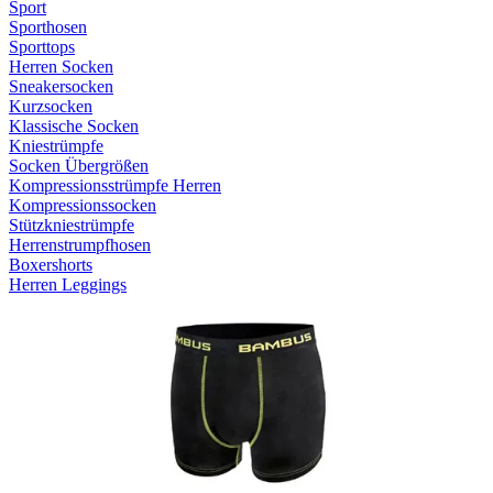
Sport
Sporthosen
Sporttops
Herren Socken
Sneakersocken
Kurzsocken
Klassische Socken
Kniestrümpfe
Socken Übergrößen
Kompressionsstrümpfe Herren
Kompressionssocken
Stützkniestrümpfe
Herrenstrumpfhosen
Boxershorts
Herren Leggings