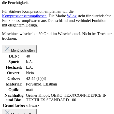
die Feuchtigkeit.
Für stärkere Kompression empfehlen wir die
Kompressionsstrumpfhosen
. Die Marke
Wilox
steht für durchdachte
Funktionsstrumpfwaren aus Deutschland und verbindet Funktion
mit elegantem Design.
Maschinenwäsche bei 30 Grad im Wäschebeutel. Nicht im Trockner
trocknen.
Menü schließen
DEN:
40
Sport:
k.A.
Hochzeit:
k.A.
Ouvert:
Nein
Grösse:
42-44 (L)(4)
Material:
Polyamid, Elasthan
Optik:
matt
Nachhaltig
Grüner Knopf, OEKO-TEX®CONFIDENCE IN
und Bio:
TEXTILES STANDARD 100
Grundfarbe:
schwarz