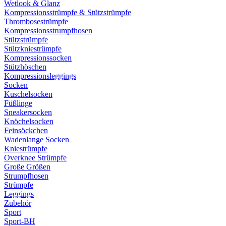
Wetlook & Glanz
Kompressionsstrümpfe & Stützstrümpfe
Thrombosestrümpfe
Kompressionsstrumpfhosen
Stützstrümpfe
Stützkniestrümpfe
Kompressionssocken
Stützhöschen
Kompressionsleggings
Socken
Kuschelsocken
Füßlinge
Sneakersocken
Knöchelsocken
Feinsöckchen
Wadenlange Socken
Kniestrümpfe
Overknee Strümpfe
Große Größen
Strumpfhosen
Strümpfe
Leggings
Zubehör
Sport
Sport-BH