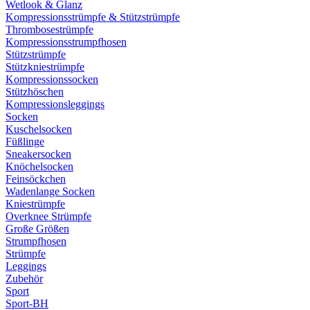
Wetlook & Glanz
Kompressionsstrümpfe & Stützstrümpfe
Thrombosestrümpfe
Kompressionsstrumpfhosen
Stützstrümpfe
Stützkniestrümpfe
Kompressionssocken
Stützhöschen
Kompressionsleggings
Socken
Kuschelsocken
Füßlinge
Sneakersocken
Knöchelsocken
Feinsöckchen
Wadenlange Socken
Kniestrümpfe
Overknee Strümpfe
Große Größen
Strumpfhosen
Strümpfe
Leggings
Zubehör
Sport
Sport-BH