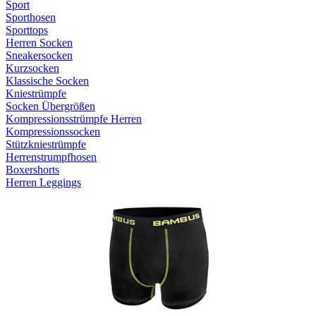
Sport
Sporthosen
Sporttops
Herren Socken
Sneakersocken
Kurzsocken
Klassische Socken
Kniestrümpfe
Socken Übergrößen
Kompressionsstrümpfe Herren
Kompressionssocken
Stützkniestrümpfe
Herrenstrumpfhosen
Boxershorts
Herren Leggings