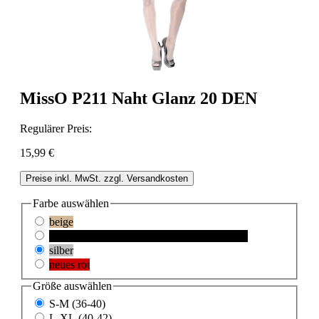
MissO P211 Naht Glanz 20 DEN
Regulärer Preis:
15,99 €
Preise inkl. MwSt. zzgl. Versandkosten
Farbe
auswählen
beige
schwarz
(Diese Option ist zurzeit nicht verfügbar.)
silber
neues rot
Größe
auswählen
S-M (36-40)
L-XL (40-42)