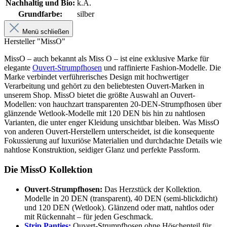
Nachhaltig und Bio:
k.A.
Grundfarbe:
silber
Menü schließen
Hersteller "MissO"
MissO – auch bekannt als Miss O – ist eine exklusive Marke für
elegante
Ouvert-Strumpfhosen
und raffinierte Fashion-Modelle. Die
Marke verbindet verführerisches Design mit hochwertiger
Verarbeitung und gehört zu den beliebtesten Ouvert-Marken in
unserem Shop. MissO bietet die größte Auswahl an Ouvert-
Modellen: von hauchzart transparenten 20-DEN-Strumpfhosen über
glänzende Wetlook-Modelle mit 120 DEN bis hin zu nahtlosen
Varianten, die unter enger Kleidung unsichtbar bleiben. Was MissO
von anderen Ouvert-Herstellern unterscheidet, ist die konsequente
Fokussierung auf luxuriöse Materialien und durchdachte Details wie
nahtlose Konstruktion, seidiger Glanz und perfekte Passform.
Die MissO Kollektion
Ouvert-Strumpfhosen:
Das Herzstück der Kollektion.
Modelle in 20 DEN (transparent), 40 DEN (semi-blickdicht)
und 120 DEN (Wetlook). Glänzend oder matt, nahtlos oder
mit Rückennaht – für jeden Geschmack.
Strip Panties:
Ouvert-Strumpfhosen ohne Höschenteil für