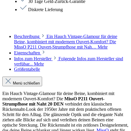
30 Tage Geld-Zurück-Garantie
Diskrete Lieferung
Beschreibung
Ein Hauch Vintage-Glamour für deine
Beine, kombiniert mit modernem Ouvert-Komfort? Die
MissO P211 Ouvert-Strumpfhose mit Nah…
Mehr
Eigenschaften
Infos zum Hersteller
Folgende Infos zum Hersteller sind
verfübar...
Mehr
Größentabelle
Menü schließen
Ein Hauch Vintage-Glamour für deine Beine, kombiniert mit
modernem Ouvert-Komfort? Die
MissO P211 Ouvert-
Strumpfhose mit Naht 20 DEN
verbindet den klassischen
Rückennaht-Look der 1950er Jahre mit dem praktischen offenen
Schritt für den Alltag. Die glänzende Optik und die elegante Naht
ziehen alle Blicke auf sich und verleihen deinen Beinen eine
optische Streckung. Die Rückennaht ist ein zeitloses Designelement,
das deine Beine schlanker und länger wirken lässt.
MissO
steht für