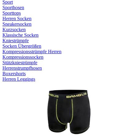
Sport
Sporthosen
Sporttops
Herren Socken
Sneakersocken
Kurzsocken
Klassische Socken
Kniestrümpfe
Socken Übergrößen
Kompressionsstrümpfe Herren
Kompressionssocken
Stützkniestrümpfe
Herrenstrumpfhosen
Boxershorts
Herren Leggings