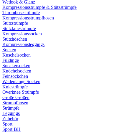
Wetlook & Glanz
Kompressionsstrümpfe & Stützstrümpfe
Thrombosestrümpfe
Kompressionsstrumpfhosen
Stützstrümpfe
Stützkniestrümpfe
Kompressionssocken
Stützhöschen
Kompressionsleggings
Socken
Kuschelsocken
Füßlinge
Sneakersocken
Knöchelsocken
Feinsöckchen
Wadenlange Socken
Kniestrümpfe
Overknee Strümpfe
Große Größen
Strumpfhosen
Strümpfe
Leggings
Zubehör
Sport
Sport-BH