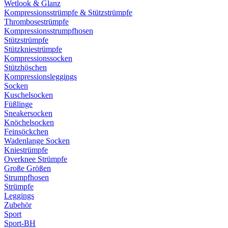
Wetlook & Glanz
Kompressionsstrümpfe & Stützstrümpfe
Thrombosestrümpfe
Kompressionsstrumpfhosen
Stützstrümpfe
Stützkniestrümpfe
Kompressionssocken
Stützhöschen
Kompressionsleggings
Socken
Kuschelsocken
Füßlinge
Sneakersocken
Knöchelsocken
Feinsöckchen
Wadenlange Socken
Kniestrümpfe
Overknee Strümpfe
Große Größen
Strumpfhosen
Strümpfe
Leggings
Zubehör
Sport
Sport-BH