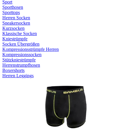
Sport
Sporthosen
Sporttops
Herren Socken
Sneakersocken
Kurzsocken
Klassische Socken
Kniestrümpfe
Socken Übergrößen
Kompressionsstrümpfe Herren
Kompressionssocken
Stützkniestrümpfe
Herrenstrumpfhosen
Boxershorts
Herren Leggings