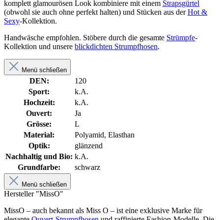
komplett glamourösen Look kombiniere mit einem
Strapsgürtel
(obwohl sie auch ohne perfekt halten) und Stücken aus der
Hot &
Sexy
-Kollektion.
Handwäsche empfohlen. Stöbere durch die gesamte
Strümpfe
-
Kollektion und unsere
blickdichten Strumpfhosen
.
Menü schließen
DEN:
120
Sport:
k.A.
Hochzeit:
k.A.
Ouvert:
Ja
Grösse:
L
Material:
Polyamid, Elasthan
Optik:
glänzend
Nachhaltig und Bio:
k.A.
Grundfarbe:
schwarz
Menü schließen
Hersteller "MissO"
MissO – auch bekannt als Miss O – ist eine exklusive Marke für
elegante
Ouvert-Strumpfhosen
und raffinierte Fashion-Modelle. Die