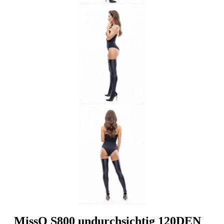
MissO S800 undurchsichtig 120DEN