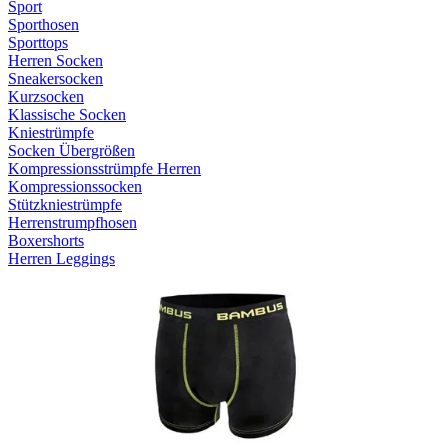
Sport
Sporthosen
Sporttops
Herren Socken
Sneakersocken
Kurzsocken
Klassische Socken
Kniestrümpfe
Socken Übergrößen
Kompressionsstrümpfe Herren
Kompressionssocken
Stützkniestrümpfe
Herrenstrumpfhosen
Boxershorts
Herren Leggings