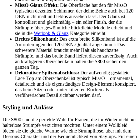
MissO-Glanz-Effekt:
Die Oberfläche hat den für MissO
typischen dezenten Schimmer, der deine Beine auch bei 120
DEN nicht matt und leblos aussehen lässt. Der Glanz ist
kontrolliert und gleichmäßig – ein edler Finish, der die
Strümpfe über gewöhnliche blickdichte Modelle erhebt und
sie in die
Wetlook & Glanz
-Kategorie einreiht.
Breites Silikonband:
Das extra breite Silikonband ist auf die
Anforderungen der 120-DEN-Qualität abgestimmt: Das
schwerere Material braucht mehr Halt als hauchzarte
Strümpfe, und das breite Band liefert diesen zuverlässig. Auch
an kräftigeren Oberschenkeln halten die S800 sicher den
ganzen Tag.
Dekorativer Spitzenabschluss:
Der aufwendig gestaltete
Lace-Top am Oberschenkel ist typisch MissO – ornamental,
detailreich und als eigenständiges Design-Element konzipiert,
das beim Sitzen oder unter kürzeren Röcken als
verführerisches Detail sichtbar werden darf.
Styling und Anlässe
Die S800 sind die perfekte Wahl für Frauen, die im Winter nicht auf
halterlose Strümpfe verzichten möchten. Unter einem Wollkleid
bieten sie die gleiche Wärme wie eine Strumpfhose, aber mit dem
Dessous-Charakter und der Bequemlichkeit von Stay-ups. Für einen