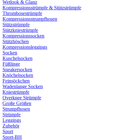
Wetlook & Glanz
Kompressionsstrümpfe & Stützstrümpfe
Thrombosestrümpfe
Kompressionsstrumpfhosen
Stützstrümpfe
Stützkniestrümpfe
Kompressionssocken
Stützhöschen
Kompressionsleggings
Socken
Kuschelsocken
Füßlinge
Sneakersocken
Knöchelsocken
Feinsöckchen
Wadenlange Socken
Kniestrümpfe
Overknee Strümpfe
Große Größen
Strumpfhosen
Strümpfe
Leggings
Zubehör
Sport
Sport-BH