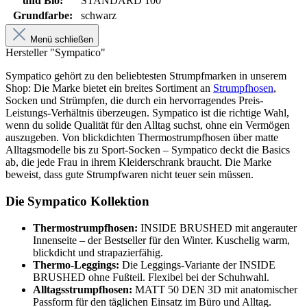
und Bio:
STANDARD 100
Grundfarbe:
schwarz
Menü schließen
Hersteller "Sympatico"
Sympatico gehört zu den beliebtesten Strumpfmarken in unserem
Shop: Die Marke bietet ein breites Sortiment an
Strumpfhosen
,
Socken und Strümpfen, die durch ein hervorragendes Preis-
Leistungs-Verhältnis überzeugen. Sympatico ist die richtige Wahl,
wenn du solide Qualität für den Alltag suchst, ohne ein Vermögen
auszugeben. Von blickdichten Thermostrumpfhosen über matte
Alltagsmodelle bis zu Sport-Socken – Sympatico deckt die Basics
ab, die jede Frau in ihrem Kleiderschrank braucht. Die Marke
beweist, dass gute Strumpfwaren nicht teuer sein müssen.
Die Sympatico Kollektion
Thermostrumpfhosen:
INSIDE BRUSHED mit angerauter
Innenseite – der Bestseller für den Winter. Kuschelig warm,
blickdicht und strapazierfähig.
Thermo-Leggings:
Die Leggings-Variante der INSIDE
BRUSHED ohne Fußteil. Flexibel bei der Schuhwahl.
Alltagsstrumpfhosen:
MATT 50 DEN 3D mit anatomischer
Passform für den täglichen Einsatz im Büro und Alltag.