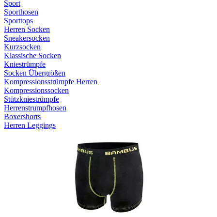
Sport
Sporthosen
Sporttops
Herren Socken
Sneakersocken
Kurzsocken
Klassische Socken
Kniestrümpfe
Socken Übergrößen
Kompressionsstrümpfe Herren
Kompressionssocken
Stützkniestrümpfe
Herrenstrumpfhosen
Boxershorts
Herren Leggings