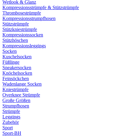
Wetlook & Glanz
Kompressionsstrümpfe & Stützstrümpfe
Thrombosestrümpfe
Kompressionsstrumpfhosen
Stützstrümpfe
Stützkniestrümpfe
Kompressionssocken
Stützhöschen
Kompressionsleggings
Socken
Kuschelsocken
Füßlinge
Sneakersocken
Knöchelsocken
Feinsöckchen
Wadenlange Socken
Kniestrümpfe
Overknee Strümpfe
Große Größen
Strumpfhosen
Strümpfe
Leggings
Zubehör
Sport
Sport-BH