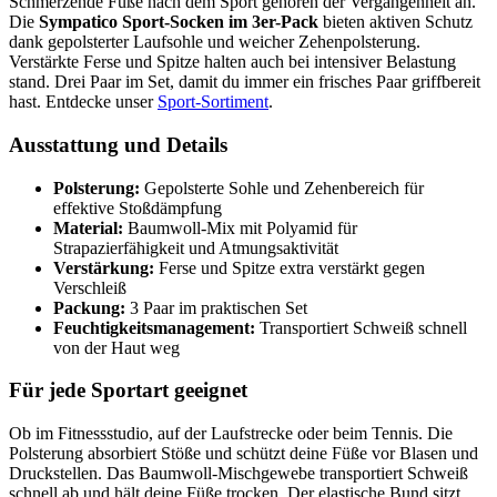
Schmerzende Füße nach dem Sport gehören der Vergangenheit an.
Die
Sympatico Sport-Socken im 3er-Pack
bieten aktiven Schutz
dank gepolsterter Laufsohle und weicher Zehenpolsterung.
Verstärkte Ferse und Spitze halten auch bei intensiver Belastung
stand. Drei Paar im Set, damit du immer ein frisches Paar griffbereit
hast. Entdecke unser
Sport-Sortiment
.
Ausstattung und Details
Polsterung:
Gepolsterte Sohle und Zehenbereich für
effektive Stoßdämpfung
Material:
Baumwoll-Mix mit Polyamid für
Strapazierfähigkeit und Atmungsaktivität
Verstärkung:
Ferse und Spitze extra verstärkt gegen
Verschleiß
Packung:
3 Paar im praktischen Set
Feuchtigkeitsmanagement:
Transportiert Schweiß schnell
von der Haut weg
Für jede Sportart geeignet
Ob im Fitnessstudio, auf der Laufstrecke oder beim Tennis. Die
Polsterung absorbiert Stöße und schützt deine Füße vor Blasen und
Druckstellen. Das Baumwoll-Mischgewebe transportiert Schweiß
schnell ab und hält deine Füße trocken. Der elastische Bund sitzt