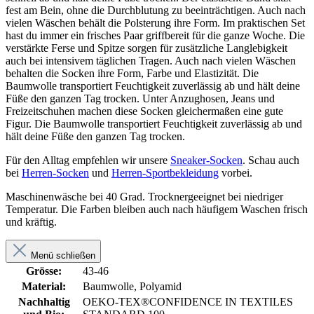
fest am Bein, ohne die Durchblutung zu beeinträchtigen. Auch nach
vielen Wäschen behält die Polsterung ihre Form. Im praktischen Set
hast du immer ein frisches Paar griffbereit für die ganze Woche. Die
verstärkte Ferse und Spitze sorgen für zusätzliche Langlebigkeit
auch bei intensivem täglichen Tragen. Auch nach vielen Wäschen
behalten die Socken ihre Form, Farbe und Elastizität. Die
Baumwolle transportiert Feuchtigkeit zuverlässig ab und hält deine
Füße den ganzen Tag trocken. Unter Anzughosen, Jeans und
Freizeitschuhen machen diese Socken gleichermaßen eine gute
Figur. Die Baumwolle transportiert Feuchtigkeit zuverlässig ab und
hält deine Füße den ganzen Tag trocken.
Für den Alltag empfehlen wir unsere
Sneaker-Socken
. Schau auch
bei
Herren-Socken
und
Herren-Sportbekleidung
vorbei.
Maschinenwäsche bei 40 Grad. Trocknergeeignet bei niedriger
Temperatur. Die Farben bleiben auch nach häufigem Waschen frisch
und kräftig.
Menü schließen
Grösse:
43-46
Material:
Baumwolle, Polyamid
Nachhaltig
OEKO-TEX®CONFIDENCE IN TEXTILES