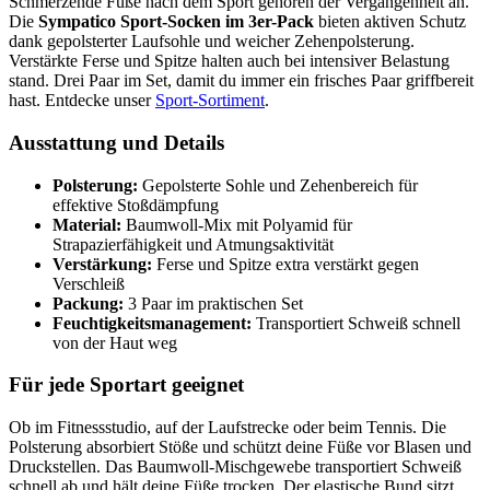
Schmerzende Füße nach dem Sport gehören der Vergangenheit an.
Die
Sympatico Sport-Socken im 3er-Pack
bieten aktiven Schutz
dank gepolsterter Laufsohle und weicher Zehenpolsterung.
Verstärkte Ferse und Spitze halten auch bei intensiver Belastung
stand. Drei Paar im Set, damit du immer ein frisches Paar griffbereit
hast. Entdecke unser
Sport-Sortiment
.
Ausstattung und Details
Polsterung:
Gepolsterte Sohle und Zehenbereich für
effektive Stoßdämpfung
Material:
Baumwoll-Mix mit Polyamid für
Strapazierfähigkeit und Atmungsaktivität
Verstärkung:
Ferse und Spitze extra verstärkt gegen
Verschleiß
Packung:
3 Paar im praktischen Set
Feuchtigkeitsmanagement:
Transportiert Schweiß schnell
von der Haut weg
Für jede Sportart geeignet
Ob im Fitnessstudio, auf der Laufstrecke oder beim Tennis. Die
Polsterung absorbiert Stöße und schützt deine Füße vor Blasen und
Druckstellen. Das Baumwoll-Mischgewebe transportiert Schweiß
schnell ab und hält deine Füße trocken. Der elastische Bund sitzt