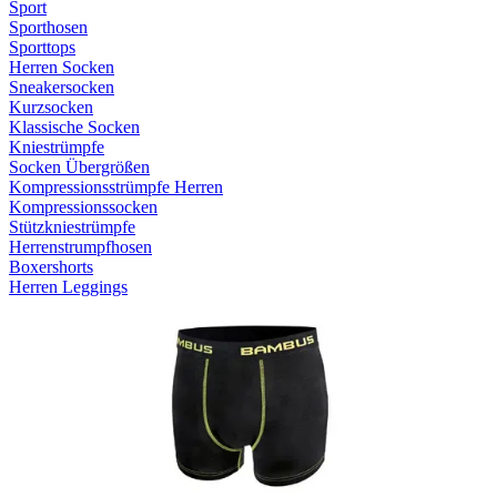
Sport
Sporthosen
Sporttops
Herren Socken
Sneakersocken
Kurzsocken
Klassische Socken
Kniestrümpfe
Socken Übergrößen
Kompressionsstrümpfe Herren
Kompressionssocken
Stützkniestrümpfe
Herrenstrumpfhosen
Boxershorts
Herren Leggings