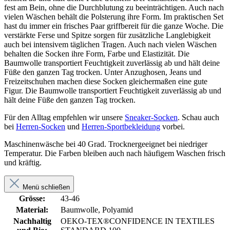
fest am Bein, ohne die Durchblutung zu beeinträchtigen. Auch nach
vielen Wäschen behält die Polsterung ihre Form. Im praktischen Set
hast du immer ein frisches Paar griffbereit für die ganze Woche. Die
verstärkte Ferse und Spitze sorgen für zusätzliche Langlebigkeit
auch bei intensivem täglichen Tragen. Auch nach vielen Wäschen
behalten die Socken ihre Form, Farbe und Elastizität. Die
Baumwolle transportiert Feuchtigkeit zuverlässig ab und hält deine
Füße den ganzen Tag trocken. Unter Anzughosen, Jeans und
Freizeitschuhen machen diese Socken gleichermaßen eine gute
Figur. Die Baumwolle transportiert Feuchtigkeit zuverlässig ab und
hält deine Füße den ganzen Tag trocken.
Für den Alltag empfehlen wir unsere
Sneaker-Socken
. Schau auch
bei
Herren-Socken
und
Herren-Sportbekleidung
vorbei.
Maschinenwäsche bei 40 Grad. Trocknergeeignet bei niedriger
Temperatur. Die Farben bleiben auch nach häufigem Waschen frisch
und kräftig.
Menü schließen
Grösse:
43-46
Material:
Baumwolle, Polyamid
Nachhaltig
OEKO-TEX®CONFIDENCE IN TEXTILES