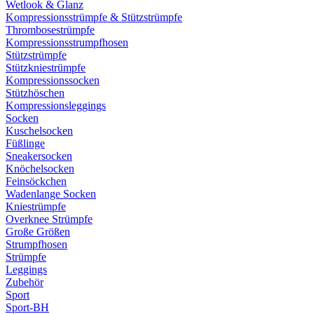
Wetlook & Glanz
Kompressionsstrümpfe & Stützstrümpfe
Thrombosestrümpfe
Kompressionsstrumpfhosen
Stützstrümpfe
Stützkniestrümpfe
Kompressionssocken
Stützhöschen
Kompressionsleggings
Socken
Kuschelsocken
Füßlinge
Sneakersocken
Knöchelsocken
Feinsöckchen
Wadenlange Socken
Kniestrümpfe
Overknee Strümpfe
Große Größen
Strumpfhosen
Strümpfe
Leggings
Zubehör
Sport
Sport-BH