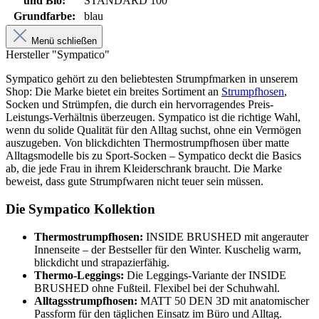
und Bio:
STANDARD 100
Grundfarbe:
blau
Menü schließen
Hersteller "Sympatico"
Sympatico gehört zu den beliebtesten Strumpfmarken in unserem
Shop: Die Marke bietet ein breites Sortiment an
Strumpfhosen
,
Socken und Strümpfen, die durch ein hervorragendes Preis-
Leistungs-Verhältnis überzeugen. Sympatico ist die richtige Wahl,
wenn du solide Qualität für den Alltag suchst, ohne ein Vermögen
auszugeben. Von blickdichten Thermostrumpfhosen über matte
Alltagsmodelle bis zu Sport-Socken – Sympatico deckt die Basics
ab, die jede Frau in ihrem Kleiderschrank braucht. Die Marke
beweist, dass gute Strumpfwaren nicht teuer sein müssen.
Die Sympatico Kollektion
Thermostrumpfhosen:
INSIDE BRUSHED mit angerauter
Innenseite – der Bestseller für den Winter. Kuschelig warm,
blickdicht und strapazierfähig.
Thermo-Leggings:
Die Leggings-Variante der INSIDE
BRUSHED ohne Fußteil. Flexibel bei der Schuhwahl.
Alltagsstrumpfhosen:
MATT 50 DEN 3D mit anatomischer
Passform für den täglichen Einsatz im Büro und Alltag.