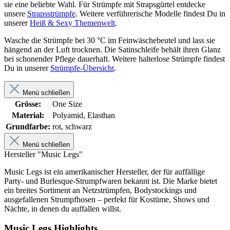
sie eine beliebte Wahl. Für Strümpfe mit Strapsgürtel entdecke
unsere
Strapsstrümpfe
. Weitere verführerische Modelle findest Du in
unserer
Heiß & Sexy Themenwelt
.
Wasche die Strümpfe bei 30 °C im Feinwäschebeutel und lass sie
hängend an der Luft trocknen. Die Satinschleife behält ihren Glanz
bei schonender Pflege dauerhaft. Weitere halterlose Strümpfe findest
Du in unserer
Strümpfe-Übersicht
.
Menü schließen
Grösse:
One Size
Material:
Polyamid, Elasthan
Grundfarbe:
rot, schwarz
Menü schließen
Hersteller "Music Legs"
Music Legs ist ein amerikanischer Hersteller, der für auffällige
Party- und Burlesque-Strumpfwaren bekannt ist. Die Marke bietet
ein breites Sortiment an Netzstrümpfen, Bodystockings und
ausgefallenen Strumpfhosen – perfekt für Kostüme, Shows und
Nächte, in denen du auffallen willst.
Music Legs Highlights