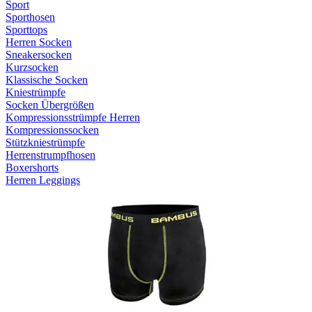
Sport
Sporthosen
Sporttops
Herren Socken
Sneakersocken
Kurzsocken
Klassische Socken
Kniestrümpfe
Socken Übergrößen
Kompressionsstrümpfe Herren
Kompressionssocken
Stützkniestrümpfe
Herrenstrumpfhosen
Boxershorts
Herren Leggings