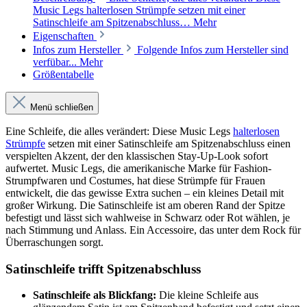
Music Legs halterlosen Strümpfe setzen mit einer
Satinschleife am Spitzenabschluss…
Mehr
Eigenschaften
Infos zum Hersteller
Folgende Infos zum Hersteller sind
verfübar...
Mehr
Größentabelle
Menü schließen
Eine Schleife, die alles verändert: Diese Music Legs
halterlosen
Strümpfe
setzen mit einer Satinschleife am Spitzenabschluss einen
verspielten Akzent, der den klassischen Stay-Up-Look sofort
aufwertet. Music Legs, die amerikanische Marke für Fashion-
Strumpfwaren und Costumes, hat diese Strümpfe für Frauen
entwickelt, die das gewisse Extra suchen – ein kleines Detail mit
großer Wirkung. Die Satinschleife ist am oberen Rand der Spitze
befestigt und lässt sich wahlweise in Schwarz oder Rot wählen, je
nach Stimmung und Anlass. Ein Accessoire, das unter dem Rock für
Überraschungen sorgt.
Satinschleife trifft Spitzenabschluss
Satinschleife als Blickfang:
Die kleine Schleife aus