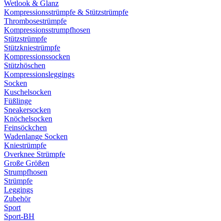
Wetlook & Glanz
Kompressionsstrümpfe & Stützstrümpfe
Thrombosestrümpfe
Kompressionsstrumpfhosen
Stützstrümpfe
Stützkniestrümpfe
Kompressionssocken
Stützhöschen
Kompressionsleggings
Socken
Kuschelsocken
Füßlinge
Sneakersocken
Knöchelsocken
Feinsöckchen
Wadenlange Socken
Kniestrümpfe
Overknee Strümpfe
Große Größen
Strumpfhosen
Strümpfe
Leggings
Zubehör
Sport
Sport-BH