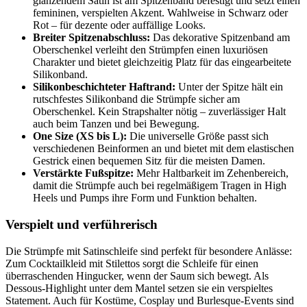
glänzendem Satin ist am Spitzenband befestigt und setzt einen
femininen, verspielten Akzent. Wahlweise in Schwarz oder
Rot – für dezente oder auffällige Looks.
Breiter Spitzenabschluss:
Das dekorative Spitzenband am
Oberschenkel verleiht den Strümpfen einen luxuriösen
Charakter und bietet gleichzeitig Platz für das eingearbeitete
Silikonband.
Silikonbeschichteter Haftrand:
Unter der Spitze hält ein
rutschfestes Silikonband die Strümpfe sicher am
Oberschenkel. Kein Strapshalter nötig – zuverlässiger Halt
auch beim Tanzen und bei Bewegung.
One Size (XS bis L):
Die universelle Größe passt sich
verschiedenen Beinformen an und bietet mit dem elastischen
Gestrick einen bequemen Sitz für die meisten Damen.
Verstärkte Fußspitze:
Mehr Haltbarkeit im Zehenbereich,
damit die Strümpfe auch bei regelmäßigem Tragen in High
Heels und Pumps ihre Form und Funktion behalten.
Verspielt und verführerisch
Die Strümpfe mit Satinschleife sind perfekt für besondere Anlässe:
Zum Cocktailkleid mit Stilettos sorgt die Schleife für einen
überraschenden Hingucker, wenn der Saum sich bewegt. Als
Dessous-Highlight unter dem Mantel setzen sie ein verspieltes
Statement. Auch für Kostüme, Cosplay und Burlesque-Events sind