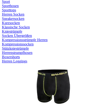
Sport
Sporthosen
Sporttops
Herren Socken
Sneakersocken
Kurzsocken
Klassische Socken
Kniestrümpfe
Socken Übergrößen
Kompressionsstrümpfe Herren
Kompressionssocken
Stützkniestrümpfe
Herrenstrumpfhosen
Boxershorts
Herren Leggings