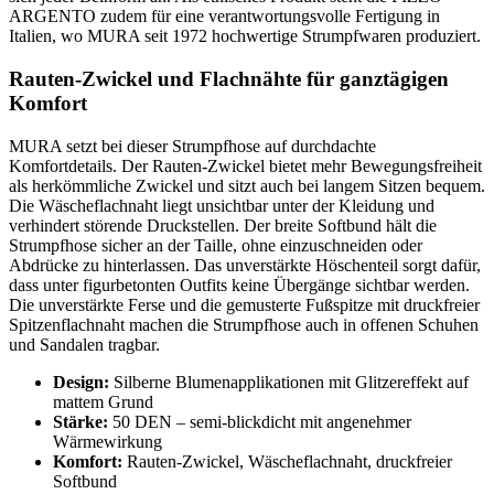
ARGENTO zudem für eine verantwortungsvolle Fertigung in
Italien, wo MURA seit 1972 hochwertige Strumpfwaren produziert.
Rauten-Zwickel und Flachnähte für ganztägigen
Komfort
MURA setzt bei dieser Strumpfhose auf durchdachte
Komfortdetails. Der Rauten-Zwickel bietet mehr Bewegungsfreiheit
als herkömmliche Zwickel und sitzt auch bei langem Sitzen bequem.
Die Wäscheflachnaht liegt unsichtbar unter der Kleidung und
verhindert störende Druckstellen. Der breite Softbund hält die
Strumpfhose sicher an der Taille, ohne einzuschneiden oder
Abdrücke zu hinterlassen. Das unverstärkte Höschenteil sorgt dafür,
dass unter figurbetonten Outfits keine Übergänge sichtbar werden.
Die unverstärkte Ferse und die gemusterte Fußspitze mit druckfreier
Spitzenflachnaht machen die Strumpfhose auch in offenen Schuhen
und Sandalen tragbar.
Design:
Silberne Blumenapplikationen mit Glitzereffekt auf
mattem Grund
Stärke:
50 DEN – semi-blickdicht mit angenehmer
Wärmewirkung
Komfort:
Rauten-Zwickel, Wäscheflachnaht, druckfreier
Softbund