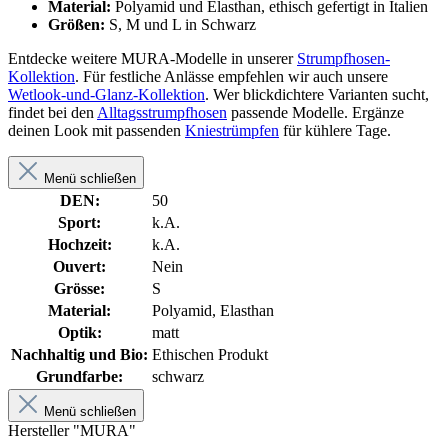
Material:
Polyamid und Elasthan, ethisch gefertigt in Italien
Größen:
S, M und L in Schwarz
Entdecke weitere MURA-Modelle in unserer
Strumpfhosen-
Kollektion
. Für festliche Anlässe empfehlen wir auch unsere
Wetlook-und-Glanz-Kollektion
. Wer blickdichtere Varianten sucht,
findet bei den
Alltagsstrumpfhosen
passende Modelle. Ergänze
deinen Look mit passenden
Kniestrümpfen
für kühlere Tage.
Menü schließen
DEN:
50
Sport:
k.A.
Hochzeit:
k.A.
Ouvert:
Nein
Grösse:
S
Material:
Polyamid, Elasthan
Optik:
matt
Nachhaltig und Bio:
Ethischen Produkt
Grundfarbe:
schwarz
Menü schließen
Hersteller "MURA"