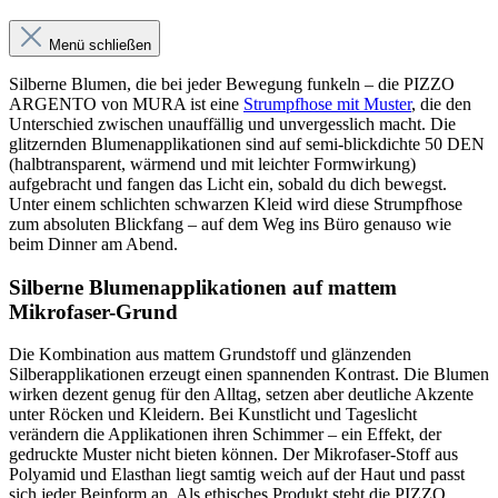
Menü schließen
Silberne Blumen, die bei jeder Bewegung funkeln – die PIZZO
ARGENTO von MURA ist eine
Strumpfhose mit Muster
, die den
Unterschied zwischen unauffällig und unvergesslich macht. Die
glitzernden Blumenapplikationen sind auf semi-blickdichte 50 DEN
(halbtransparent, wärmend und mit leichter Formwirkung)
aufgebracht und fangen das Licht ein, sobald du dich bewegst.
Unter einem schlichten schwarzen Kleid wird diese Strumpfhose
zum absoluten Blickfang – auf dem Weg ins Büro genauso wie
beim Dinner am Abend.
Silberne Blumenapplikationen auf mattem
Mikrofaser-Grund
Die Kombination aus mattem Grundstoff und glänzenden
Silberapplikationen erzeugt einen spannenden Kontrast. Die Blumen
wirken dezent genug für den Alltag, setzen aber deutliche Akzente
unter Röcken und Kleidern. Bei Kunstlicht und Tageslicht
verändern die Applikationen ihren Schimmer – ein Effekt, der
gedruckte Muster nicht bieten können. Der Mikrofaser-Stoff aus
Polyamid und Elasthan liegt samtig weich auf der Haut und passt
sich jeder Beinform an. Als ethisches Produkt steht die PIZZO