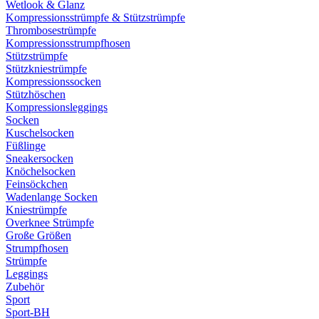
Wetlook & Glanz
Kompressionsstrümpfe & Stützstrümpfe
Thrombosestrümpfe
Kompressionsstrumpfhosen
Stützstrümpfe
Stützkniestrümpfe
Kompressionssocken
Stützhöschen
Kompressionsleggings
Socken
Kuschelsocken
Füßlinge
Sneakersocken
Knöchelsocken
Feinsöckchen
Wadenlange Socken
Kniestrümpfe
Overknee Strümpfe
Große Größen
Strumpfhosen
Strümpfe
Leggings
Zubehör
Sport
Sport-BH