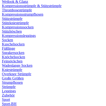
Wetlook & Glanz
Kompressionsstrümpfe & Stützstrümpfe
Thrombosestrümpfe
Kompressionsstrumpfhosen
Stützstrümpfe
Stützkniestrümpfe
Kompressionssocken
Stützhöschen
Kompressionsleggings
Socken
Kuschelsocken
Füßlinge
Sneakersocken
Knöchelsocken
Feinsöckchen
Wadenlange Socken
Kniestrümpfe
Overknee Strümpfe
Große Größen
Strumpfhosen
Strümpfe
Leggings
Zubehör
Sport
Sport-BH