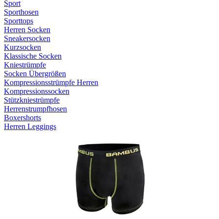
Sport
Sporthosen
Sporttops
Herren Socken
Sneakersocken
Kurzsocken
Klassische Socken
Kniestrümpfe
Socken Übergrößen
Kompressionsstrümpfe Herren
Kompressionssocken
Stützkniestrümpfe
Herrenstrumpfhosen
Boxershorts
Herren Leggings