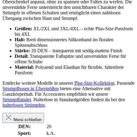
Oberschenkel anpasst, ohne zu spannen oder Falten zu werfen. Die
unverstärkte Ferse unterstreicht den unsichtbaren Charakter der
Strümpfe in offenen Schuhen und ermöglicht einen nahtlosen
Übergang zwischen Haut und Strumpf.
Größen:
XL/2XL und 3XL/4XL – echte Plus-Size-Passform
bis 4XL
Halt:
Breit dimensioniertes Silikonband im floralen
Spitzenabschluss
Stärke:
20 DEN – transparent mit seidig-mattem Finish
Detail:
Transparente Fußspitze und unverstärkte Ferse für
offene Schuhe
Material:
Polyamid und Elasthan für flexible, faltenfreie
Passform
Entdecke weitere Modelle in unserer
Plus-Size-Kollektion
. Passende
Strumpfhosen in Übergrößen
bieten eine Alternative mit
Ganzkörperhalt. Für Accessoires empfehlen wir unsere
Strumpfbänder
. Halterlose in Standardgrößen findest du bei den
halterlosen Strümpfen
.
Menü schließen
DEN:
20
Sport:
k.A.