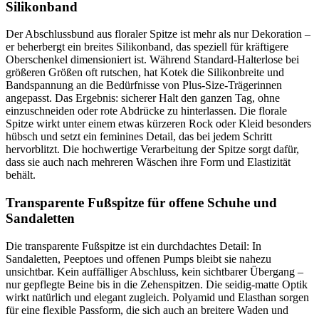
Silikonband
Der Abschlussbund aus floraler Spitze ist mehr als nur Dekoration –
er beherbergt ein breites Silikonband, das speziell für kräftigere
Oberschenkel dimensioniert ist. Während Standard-Halterlose bei
größeren Größen oft rutschen, hat Kotek die Silikonbreite und
Bandspannung an die Bedürfnisse von Plus-Size-Trägerinnen
angepasst. Das Ergebnis: sicherer Halt den ganzen Tag, ohne
einzuschneiden oder rote Abdrücke zu hinterlassen. Die florale
Spitze wirkt unter einem etwas kürzeren Rock oder Kleid besonders
hübsch und setzt ein feminines Detail, das bei jedem Schritt
hervorblitzt. Die hochwertige Verarbeitung der Spitze sorgt dafür,
dass sie auch nach mehreren Wäschen ihre Form und Elastizität
behält.
Transparente Fußspitze für offene Schuhe und
Sandaletten
Die transparente Fußspitze ist ein durchdachtes Detail: In
Sandaletten, Peeptoes und offenen Pumps bleibt sie nahezu
unsichtbar. Kein auffälliger Abschluss, kein sichtbarer Übergang –
nur gepflegte Beine bis in die Zehenspitzen. Die seidig-matte Optik
wirkt natürlich und elegant zugleich. Polyamid und Elasthan sorgen
für eine flexible Passform, die sich auch an breitere Waden und