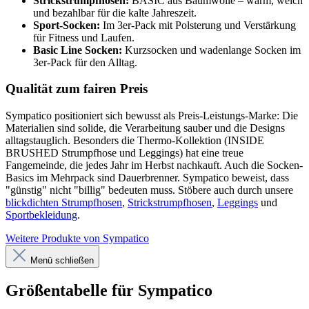
Strickstrumpfhosen:
BASIC aus Baumwolle – warm, weich
und bezahlbar für die kalte Jahreszeit.
Sport-Socken:
Im 3er-Pack mit Polsterung und Verstärkung
für Fitness und Laufen.
Basic Line Socken:
Kurzsocken und wadenlange Socken im
3er-Pack für den Alltag.
Qualität zum fairen Preis
Sympatico positioniert sich bewusst als Preis-Leistungs-Marke: Die
Materialien sind solide, die Verarbeitung sauber und die Designs
alltagstauglich. Besonders die Thermo-Kollektion (INSIDE
BRUSHED Strumpfhose und Leggings) hat eine treue
Fangemeinde, die jedes Jahr im Herbst nachkauft. Auch die Socken-
Basics im Mehrpack sind Dauerbrenner. Sympatico beweist, dass
"günstig" nicht "billig" bedeuten muss. Stöbere auch durch unsere
blickdichten Strumpfhosen
,
Strickstrumpfhosen
,
Leggings
und
Sportbekleidung
.
Weitere Produkte von Sympatico
Menü schließen
Größentabelle für Sympatico