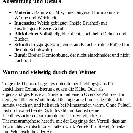
Ausstattung und Details
Material:
Baumwoll-Mix, innen angeraut für maximale
Wärme und Weichheit
Innenseite:
Weich gebürstet (Inside Brushed) mit
kuscheligem Fleece-Gefühl
Blickdichte:
Vollständig blickdicht, auch beim Dehnen und
Bücken
Schnitt:
Leggings-Form, endet am Knöchel (ohne Fußteil für
flexible Schuhwahl)
Bund:
Breiter Komfortbund, der nicht einschneidet und nicht
hochrollt
Warm und vielseitig durch den Winter
Trage die Thermo-Leggings unter deiner Lieblingsjeans für
unsichtbare Extrapolsterung gegen die Kälte. Oder als
eigenständiges Piece zu Stiefeln und einem Oversize-Pullover für
den gemütlichen Winterlook. Die angeraute Innenseite fühlt sich
samtig weich an und hält auch bei Minusgraden warm. Ohne Fußteil
bist du flexibel bei der Schuhwahl und kannst deine
Lieblingssocken dazu kombinieren. Im Vergleich zur
Thermostrumpfhose hast du mit der Leggings den Vorteil, dass am
Fuß nichts verrutscht oder Falten wirft. Perfekt für Stiefel, Sneaker
und Winterschuhe aller Art.