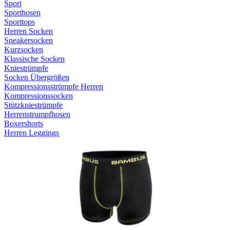
Sport
Sporthosen
Sporttops
Herren Socken
Sneakersocken
Kurzsocken
Klassische Socken
Kniestrümpfe
Socken Übergrößen
Kompressionsstrümpfe Herren
Kompressionssocken
Stützkniestrümpfe
Herrenstrumpfhosen
Boxershorts
Herren Leggings