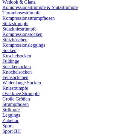
Wetlook & Glanz
Kompressionsstrümpfe & Stützstrümpfe
Thrombosestrümpfe
Kompressionsstrumpfhosen
Stützstrümpfe
Stützkniestrümpfe
Kompressionssocken
Stützhöschen
Kompressionsleggings
Socken
Kuschelsocken
Füßlinge
Sneakersocken
Knöchelsocken
Feinsöckchen
Wadenlange Socken
Kniestrümpfe
Overknee Strümpfe
Große Größen
Strumpfhosen
Strümpfe
Leggings
Zubehör
Sport
Sport-BH