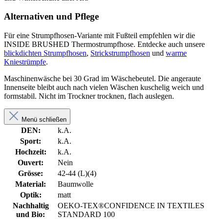
Alternativen und Pflege
Für eine Strumpfhosen-Variante mit Fußteil empfehlen wir die
INSIDE BRUSHED Thermostrumpfhose. Entdecke auch unsere
blickdichten Strumpfhosen
,
Strickstrumpfhosen
und
warme
Kniestrümpfe
.
Maschinenwäsche bei 30 Grad im Wäschebeutel. Die angeraute
Innenseite bleibt auch nach vielen Wäschen kuschelig weich und
formstabil. Nicht im Trockner trocknen, flach auslegen.
Menü schließen
DEN:
k.A.
Sport:
k.A.
Hochzeit:
k.A.
Ouvert:
Nein
Grösse:
42-44 (L)(4)
Material:
Baumwolle
Optik:
matt
Nachhaltig
OEKO-TEX®CONFIDENCE IN TEXTILES
und Bio:
STANDARD 100