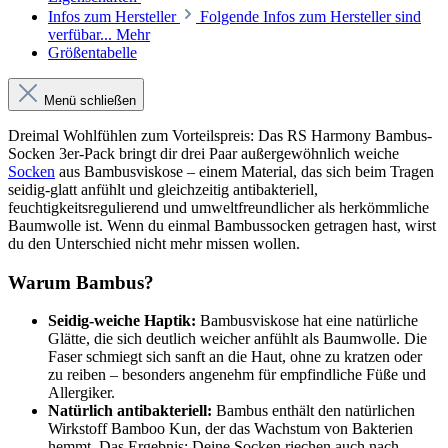
Infos zum Hersteller
Folgende Infos zum Hersteller sind
verfübar...
Mehr
Größentabelle
Menü schließen
Dreimal Wohlfühlen zum Vorteilspreis: Das RS Harmony Bambus-
Socken 3er-Pack bringt dir drei Paar außergewöhnlich weiche
Socken
aus Bambusviskose – einem Material, das sich beim Tragen
seidig-glatt anfühlt und gleichzeitig antibakteriell,
feuchtigkeitsregulierend und umweltfreundlicher als herkömmliche
Baumwolle ist. Wenn du einmal Bambussocken getragen hast, wirst
du den Unterschied nicht mehr missen wollen.
Warum Bambus?
Seidig-weiche Haptik:
Bambusviskose hat eine natürliche
Glätte, die sich deutlich weicher anfühlt als Baumwolle. Die
Faser schmiegt sich sanft an die Haut, ohne zu kratzen oder
zu reiben – besonders angenehm für empfindliche Füße und
Allergiker.
Natürlich antibakteriell:
Bambus enthält den natürlichen
Wirkstoff Bamboo Kun, der das Wachstum von Bakterien
hemmt. Das Ergebnis: Deine Socken riechen auch nach