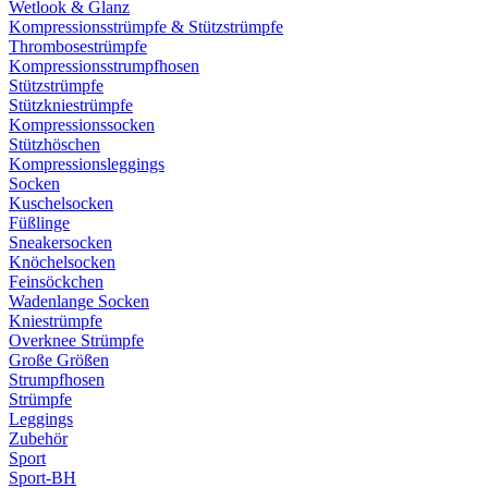
Wetlook & Glanz
Kompressionsstrümpfe & Stützstrümpfe
Thrombosestrümpfe
Kompressionsstrumpfhosen
Stützstrümpfe
Stützkniestrümpfe
Kompressionssocken
Stützhöschen
Kompressionsleggings
Socken
Kuschelsocken
Füßlinge
Sneakersocken
Knöchelsocken
Feinsöckchen
Wadenlange Socken
Kniestrümpfe
Overknee Strümpfe
Große Größen
Strumpfhosen
Strümpfe
Leggings
Zubehör
Sport
Sport-BH