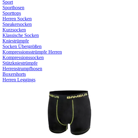
Sport
Sporthosen
Sporttops
Herren Socken
Sneakersocken
Kurzsocken
Klassische Socken
Kniestrümpfe
Socken Übergrößen
Kompressionsstrümpfe Herren
Kompressionssocken
Stützkniestrümpfe
Herrenstrumpfhosen
Boxershorts
Herren Leggings