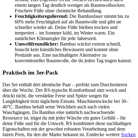
einem langen Tag deutlich weniger als Baumwollsocken.
Frischere Füße ohne chemische Behandlung.
Feuchtigkeitsregulierend:
Die Bambusfaser nimmt bis zu
60% mehr Feuchtigkeit auf als Baumwolle und gibt sie
schneller wieder ab. Deine Füße bleiben trocken und
temperiert – im Sommer kühl, im Winter warm. Ein
natürlicher Klimaregler für jede Jahreszeit.
Umweltfreundlicher:
Bambus wächst extrem schnell,
braucht kein künstliches Bewässern und kommt ohne
Pestizide aus. Eine nachhaltigere Alternative zu
konventioneller Baumwolle, die du jeden Tag tragen kannst.
Praktisch im 3er-Pack
Das Set enthält drei identische Paar – perfekt zum Durchrotieren
über die Woche. Der RS-typische Komfortbund sitzt weich und
drückt nicht, die verstärkte Ferse und Spitze sorgen für
Langlebigkeit trotz täglichem Einsatz. Maschinenwäsche bei 30–
40°C. Bambus behält seine Weichheit auch nach vielen
Waschgängen. Da Bambus eine natürlich nachwachsende
Ressource ist, trägst du mit jeder Wäsche ein gutes Gefühl – für
deine Füße und für die Umwelt. RS kombiniert diese nachhaltigen
Eigenschaften mit der gewohnt robusten Verarbeitung und dem
fairen Preis, für den die Marke bekannt ist. Entdecke weitere
Socken