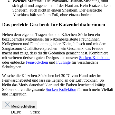
Weiches Material:
Die Polyamid-Elasthan-Mischung fühlt
sich glatt und angenehm auf der Haut an. Kein Kratzen, kein
Scheuern, auch nicht in engen Sneakern. Der elastische
Abschluss hält sanft am Fuß, ohne einzuschnüren.
Das perfekte Geschenk für Katzenliebhaberinnen
Neben dem eigenen Tragen sind die Kätzchen-Söckchen ein
bezauberndes Mitbringsel für katzenbegeisterte Freundinnen,
Kolleginnen und Familienmitglieder. Klein, hübsch und mit dem
Sangiacomo-Qualitätsversprechen – ein Geschenk, das Freude
macht und zeigt, dass du dir Gedanken gemacht hast. Kombiniere
mit weiteren tierisch guten Designs aus unserer
Socken-Kollektion
oder entdecke
Feinsöckchen
und
Füßlinge
für verschiedene
Schuhtypen.
Wasche die Kätzchen-Söckchen bei 30 °C von Hand oder im
Feinwäschebeutel und lass sie liegend an der Luft trocknen. So
bleibt das Motiv dauerhaft klar und die Farben leuchtend kräftig.
Stöbere durch die gesamte
Socken-Kollektion
für noch mehr Vielfalt
und Inspiration.
Menü schließen
DEN:
Strick