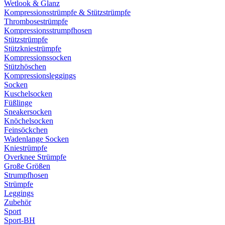
Wetlook & Glanz
Kompressionsstrümpfe & Stützstrümpfe
Thrombosestrümpfe
Kompressionsstrumpfhosen
Stützstrümpfe
Stützkniestrümpfe
Kompressionssocken
Stützhöschen
Kompressionsleggings
Socken
Kuschelsocken
Füßlinge
Sneakersocken
Knöchelsocken
Feinsöckchen
Wadenlange Socken
Kniestrümpfe
Overknee Strümpfe
Große Größen
Strumpfhosen
Strümpfe
Leggings
Zubehör
Sport
Sport-BH