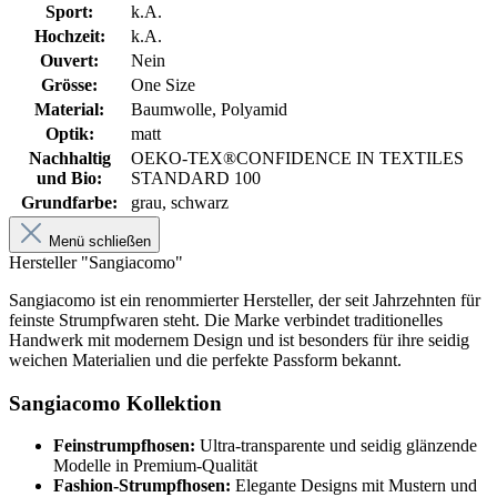
Sport:
k.A.
Hochzeit:
k.A.
Ouvert:
Nein
Grösse:
One Size
Material:
Baumwolle, Polyamid
Optik:
matt
Nachhaltig
OEKO-TEX®CONFIDENCE IN TEXTILES
und Bio:
STANDARD 100
Grundfarbe:
grau, schwarz
Menü schließen
Hersteller "Sangiacomo"
Sangiacomo ist ein renommierter Hersteller, der seit Jahrzehnten für
feinste Strumpfwaren steht. Die Marke verbindet traditionelles
Handwerk mit modernem Design und ist besonders für ihre seidig
weichen Materialien und die perfekte Passform bekannt.
Sangiacomo Kollektion
Feinstrumpfhosen:
Ultra-transparente und seidig glänzende
Modelle in Premium-Qualität
Fashion-Strumpfhosen:
Elegante Designs mit Mustern und