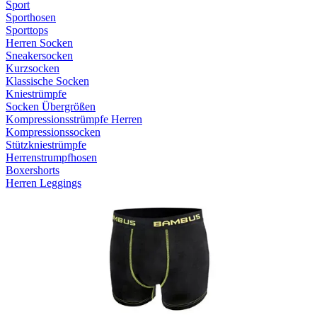
Sport
Sporthosen
Sporttops
Herren Socken
Sneakersocken
Kurzsocken
Klassische Socken
Kniestrümpfe
Socken Übergrößen
Kompressionsstrümpfe Herren
Kompressionssocken
Stützkniestrümpfe
Herrenstrumpfhosen
Boxershorts
Herren Leggings