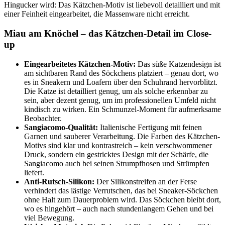
Hingucker wird: Das Kätzchen-Motiv ist liebevoll detailliert und mit
einer Feinheit eingearbeitet, die Massenware nicht erreicht.
Miau am Knöchel – das Kätzchen-Detail im Close-
up
Eingearbeitetes Kätzchen-Motiv:
Das süße Katzendesign ist
am sichtbaren Rand des Söckchens platziert – genau dort, wo
es in Sneakern und Loafern über den Schuhrand hervorblitzt.
Die Katze ist detailliert genug, um als solche erkennbar zu
sein, aber dezent genug, um im professionellen Umfeld nicht
kindisch zu wirken. Ein Schmunzel-Moment für aufmerksame
Beobachter.
Sangiacomo-Qualität:
Italienische Fertigung mit feinen
Garnen und sauberer Verarbeitung. Die Farben des Kätzchen-
Motivs sind klar und kontrastreich – kein verschwommener
Druck, sondern ein gestricktes Design mit der Schärfe, die
Sangiacomo auch bei seinen Strumpfhosen und Strümpfen
liefert.
Anti-Rutsch-Silikon:
Der Silikonstreifen an der Ferse
verhindert das lästige Verrutschen, das bei Sneaker-Söckchen
ohne Halt zum Dauerproblem wird. Das Söckchen bleibt dort,
wo es hingehört – auch nach stundenlangem Gehen und bei
viel Bewegung.