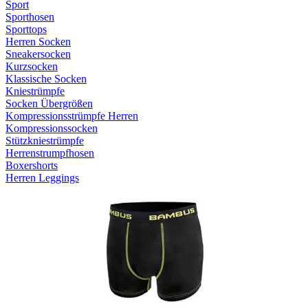
Sport
Sporthosen
Sporttops
Herren Socken
Sneakersocken
Kurzsocken
Klassische Socken
Kniestrümpfe
Socken Übergrößen
Kompressionsstrümpfe Herren
Kompressionssocken
Stützkniestrümpfe
Herrenstrumpfhosen
Boxershorts
Herren Leggings