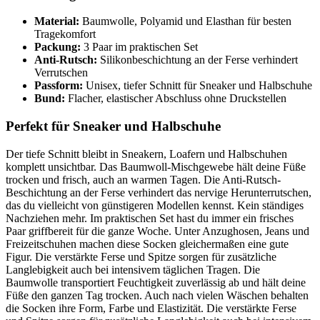
Material:
Baumwolle, Polyamid und Elasthan für besten
Tragekomfort
Packung:
3 Paar im praktischen Set
Anti-Rutsch:
Silikonbeschichtung an der Ferse verhindert
Verrutschen
Passform:
Unisex, tiefer Schnitt für Sneaker und Halbschuhe
Bund:
Flacher, elastischer Abschluss ohne Druckstellen
Perfekt für Sneaker und Halbschuhe
Der tiefe Schnitt bleibt in Sneakern, Loafern und Halbschuhen
komplett unsichtbar. Das Baumwoll-Mischgewebe hält deine Füße
trocken und frisch, auch an warmen Tagen. Die Anti-Rutsch-
Beschichtung an der Ferse verhindert das nervige Herunterrutschen,
das du vielleicht von günstigeren Modellen kennst. Kein ständiges
Nachziehen mehr. Im praktischen Set hast du immer ein frisches
Paar griffbereit für die ganze Woche. Unter Anzughosen, Jeans und
Freizeitschuhen machen diese Socken gleichermaßen eine gute
Figur. Die verstärkte Ferse und Spitze sorgen für zusätzliche
Langlebigkeit auch bei intensivem täglichen Tragen. Die
Baumwolle transportiert Feuchtigkeit zuverlässig ab und hält deine
Füße den ganzen Tag trocken. Auch nach vielen Wäschen behalten
die Socken ihre Form, Farbe und Elastizität. Die verstärkte Ferse