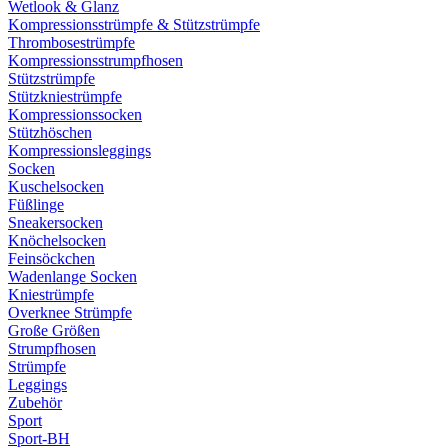
Wetlook & Glanz
Kompressionsstrümpfe & Stützstrümpfe
Thrombosestrümpfe
Kompressionsstrumpfhosen
Stützstrümpfe
Stützkniestrümpfe
Kompressionssocken
Stützhöschen
Kompressionsleggings
Socken
Kuschelsocken
Füßlinge
Sneakersocken
Knöchelsocken
Feinsöckchen
Wadenlange Socken
Kniestrümpfe
Overknee Strümpfe
Große Größen
Strumpfhosen
Strümpfe
Leggings
Zubehör
Sport
Sport-BH