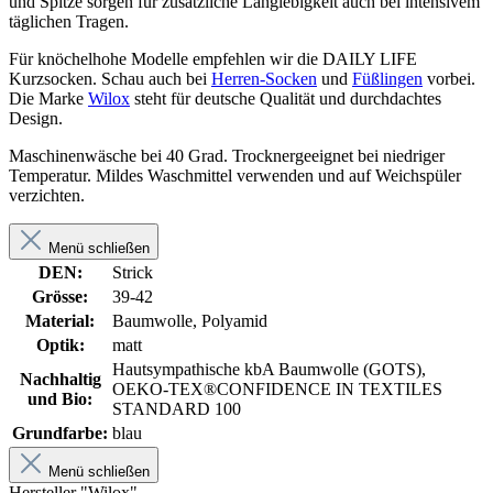
und Spitze sorgen für zusätzliche Langlebigkeit auch bei intensivem
täglichen Tragen.
Für knöchelhohe Modelle empfehlen wir die DAILY LIFE
Kurzsocken. Schau auch bei
Herren-Socken
und
Füßlingen
vorbei.
Die Marke
Wilox
steht für deutsche Qualität und durchdachtes
Design.
Maschinenwäsche bei 40 Grad. Trocknergeeignet bei niedriger
Temperatur. Mildes Waschmittel verwenden und auf Weichspüler
verzichten.
Menü schließen
DEN:
Strick
Grösse:
39-42
Material:
Baumwolle, Polyamid
Optik:
matt
Hautsympathische kbA Baumwolle (GOTS),
Nachhaltig
OEKO-TEX®CONFIDENCE IN TEXTILES
und Bio:
STANDARD 100
Grundfarbe:
blau
Menü schließen
Hersteller "Wilox"