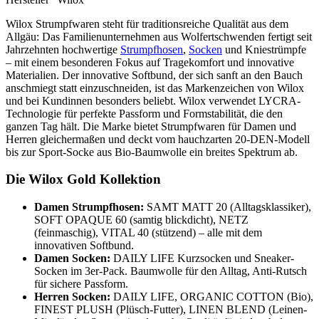
Wilox Strumpfwaren steht für traditionsreiche Qualität aus dem
Allgäu: Das Familienunternehmen aus Wolfertschwenden fertigt seit
Jahrzehnten hochwertige
Strumpfhosen
,
Socken
und Kniestrümpfe
– mit einem besonderen Fokus auf Tragekomfort und innovative
Materialien. Der innovative Softbund, der sich sanft an den Bauch
anschmiegt statt einzuschneiden, ist das Markenzeichen von Wilox
und bei Kundinnen besonders beliebt. Wilox verwendet LYCRA-
Technologie für perfekte Passform und Formstabilität, die den
ganzen Tag hält. Die Marke bietet Strumpfwaren für Damen und
Herren gleichermaßen und deckt vom hauchzarten 20-DEN-Modell
bis zur Sport-Socke aus Bio-Baumwolle ein breites Spektrum ab.
Die Wilox Gold Kollektion
Damen Strumpfhosen:
SAMT MATT 20 (Alltagsklassiker),
SOFT OPAQUE 60 (samtig blickdicht), NETZ
(feinmaschig), VITAL 40 (stützend) – alle mit dem
innovativen Softbund.
Damen Socken:
DAILY LIFE Kurzsocken und Sneaker-
Socken im 3er-Pack. Baumwolle für den Alltag, Anti-Rutsch
für sichere Passform.
Herren Socken:
DAILY LIFE, ORGANIC COTTON (Bio),
FINEST PLUSH (Plüsch-Futter), LINEN BLEND (Leinen-