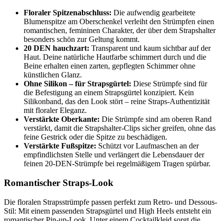
Floraler Spitzenabschluss:
Die aufwendig gearbeitete
Blumenspitze am Oberschenkel verleiht den Strümpfen einen
romantischen, femininen Charakter, der über dem Strapshalter
besonders schön zur Geltung kommt.
20 DEN hauchzart:
Transparent und kaum sichtbar auf der
Haut. Deine natürliche Hautfarbe schimmert durch und die
Beine erhalten einen zarten, gepflegten Schimmer ohne
künstlichen Glanz.
Ohne Silikon – für Strapsgürtel:
Diese Strümpfe sind für
die Befestigung an einem Strapsgürtel konzipiert. Kein
Silikonband, das den Look stört – reine Straps-Authentizität
mit floraler Eleganz.
Verstärkte Oberkante:
Die Strümpfe sind am oberen Rand
verstärkt, damit die Strapshalter-Clips sicher greifen, ohne das
feine Gestrick oder die Spitze zu beschädigen.
Verstärkte Fußspitze:
Schützt vor Laufmaschen an der
empfindlichsten Stelle und verlängert die Lebensdauer der
feinen 20-DEN-Strümpfe bei regelmäßigem Tragen spürbar.
Romantischer Straps-Look
Die floralen Strapsstrümpfe passen perfekt zum Retro- und Dessous-
Stil: Mit einem passenden Strapsgürtel und High Heels entsteht ein
romantischer Pin-up-Look. Unter einem Cocktailkleid sorgt die