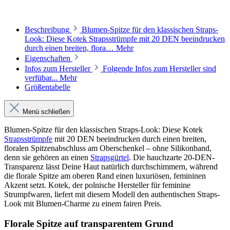
Beschreibung
Blumen-Spitze für den klassischen Straps-
Look: Diese Kotek Strapsstrümpfe mit 20 DEN beeindrucken
durch einen breiten, flora…
Mehr
Eigenschaften
Infos zum Hersteller
Folgende Infos zum Hersteller sind
verfübar...
Mehr
Größentabelle
Menü schließen
Blumen-Spitze für den klassischen Straps-Look: Diese Kotek
Strapsstrümpfe
mit 20 DEN beeindrucken durch einen breiten,
floralen Spitzenabschluss am Oberschenkel – ohne Silikonband,
denn sie gehören an einen
Strapsgürtel
. Die hauchzarte 20-DEN-
Transparenz lässt Deine Haut natürlich durchschimmern, während
die florale Spitze am oberen Rand einen luxuriösen, femininen
Akzent setzt. Kotek, der polnische Hersteller für feminine
Strumpfwaren, liefert mit diesem Modell den authentischen Straps-
Look mit Blumen-Charme zu einem fairen Preis.
Florale Spitze auf transparentem Grund