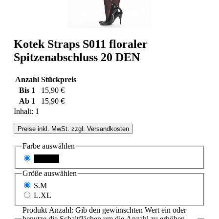
Kotek Straps S011 floraler
Spitzenabschluss 20 DEN
Anzahl
Stückpreis
Bis
1
15,90 €
Ab
1
15,90 €
Inhalt:
1
Preise inkl. MwSt. zzgl. Versandkosten
Farbe
auswählen
schwarz
Größe
auswählen
S.M
L.XL
Produkt Anzahl: Gib den gewünschten Wert ein oder
benutze die Schaltflächen um die Anzahl zu erhöhen