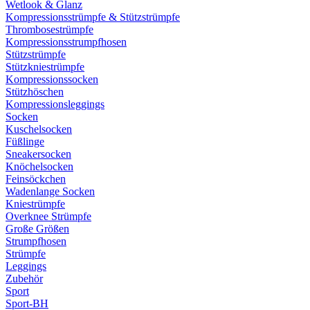
Wetlook & Glanz
Kompressionsstrümpfe & Stützstrümpfe
Thrombosestrümpfe
Kompressionsstrumpfhosen
Stützstrümpfe
Stützkniestrümpfe
Kompressionssocken
Stützhöschen
Kompressionsleggings
Socken
Kuschelsocken
Füßlinge
Sneakersocken
Knöchelsocken
Feinsöckchen
Wadenlange Socken
Kniestrümpfe
Overknee Strümpfe
Große Größen
Strumpfhosen
Strümpfe
Leggings
Zubehör
Sport
Sport-BH