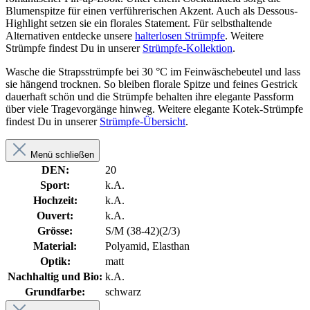
Blumenspitze für einen verführerischen Akzent. Auch als Dessous-
Highlight setzen sie ein florales Statement. Für selbsthaltende
Alternativen entdecke unsere
halterlosen Strümpfe
. Weitere
Strümpfe findest Du in unserer
Strümpfe-Kollektion
.
Wasche die Strapsstrümpfe bei 30 °C im Feinwäschebeutel und lass
sie hängend trocknen. So bleiben florale Spitze und feines Gestrick
dauerhaft schön und die Strümpfe behalten ihre elegante Passform
über viele Tragevorgänge hinweg. Weitere elegante Kotek-Strümpfe
findest Du in unserer
Strümpfe-Übersicht
.
Menü schließen
DEN:
20
Sport:
k.A.
Hochzeit:
k.A.
Ouvert:
k.A.
Grösse:
S/M (38-42)(2/3)
Material:
Polyamid, Elasthan
Optik:
matt
Nachhaltig und Bio:
k.A.
Grundfarbe:
schwarz