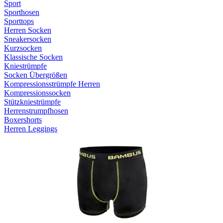
Sport
Sporthosen
Sporttops
Herren Socken
Sneakersocken
Kurzsocken
Klassische Socken
Kniestrümpfe
Socken Übergrößen
Kompressionsstrümpfe Herren
Kompressionssocken
Stützkniestrümpfe
Herrenstrumpfhosen
Boxershorts
Herren Leggings