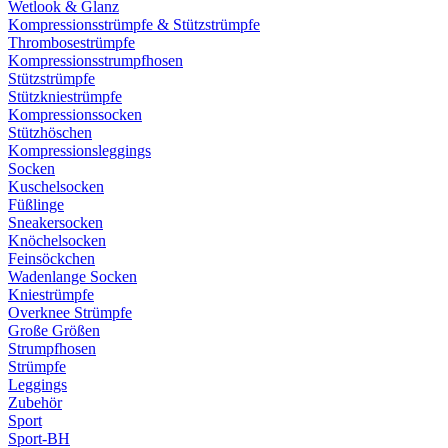
Wetlook & Glanz
Kompressionsstrümpfe & Stützstrümpfe
Thrombosestrümpfe
Kompressionsstrumpfhosen
Stützstrümpfe
Stützkniestrümpfe
Kompressionssocken
Stützhöschen
Kompressionsleggings
Socken
Kuschelsocken
Füßlinge
Sneakersocken
Knöchelsocken
Feinsöckchen
Wadenlange Socken
Kniestrümpfe
Overknee Strümpfe
Große Größen
Strumpfhosen
Strümpfe
Leggings
Zubehör
Sport
Sport-BH