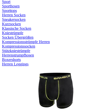
Sport
Sporthosen
Sporttops
Herren Socken
Sneakersocken
Kurzsocken
Klassische Socken
Kniestrümpfe
Socken Übergrößen
Kompressionsstrümpfe Herren
Kompressionssocken
Stützkniestrümpfe
Herrenstrumpfhosen
Boxershorts
Herren Leggings