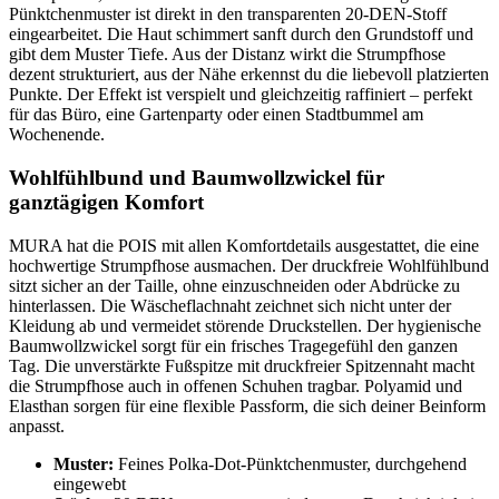
Pünktchenmuster ist direkt in den transparenten 20-DEN-Stoff
eingearbeitet. Die Haut schimmert sanft durch den Grundstoff und
gibt dem Muster Tiefe. Aus der Distanz wirkt die Strumpfhose
dezent strukturiert, aus der Nähe erkennst du die liebevoll platzierten
Punkte. Der Effekt ist verspielt und gleichzeitig raffiniert – perfekt
für das Büro, eine Gartenparty oder einen Stadtbummel am
Wochenende.
Wohlfühlbund und Baumwollzwickel für
ganztägigen Komfort
MURA hat die POIS mit allen Komfortdetails ausgestattet, die eine
hochwertige Strumpfhose ausmachen. Der druckfreie Wohlfühlbund
sitzt sicher an der Taille, ohne einzuschneiden oder Abdrücke zu
hinterlassen. Die Wäscheflachnaht zeichnet sich nicht unter der
Kleidung ab und vermeidet störende Druckstellen. Der hygienische
Baumwollzwickel sorgt für ein frisches Tragegefühl den ganzen
Tag. Die unverstärkte Fußspitze mit druckfreier Spitzennaht macht
die Strumpfhose auch in offenen Schuhen tragbar. Polyamid und
Elasthan sorgen für eine flexible Passform, die sich deiner Beinform
anpasst.
Muster:
Feines Polka-Dot-Pünktchenmuster, durchgehend
eingewebt