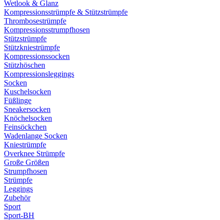
Wetlook & Glanz
Kompressionsstrümpfe & Stützstrümpfe
Thrombosestrümpfe
Kompressionsstrumpfhosen
Stützstrümpfe
Stützkniestrümpfe
Kompressionssocken
Stützhöschen
Kompressionsleggings
Socken
Kuschelsocken
Füßlinge
Sneakersocken
Knöchelsocken
Feinsöckchen
Wadenlange Socken
Kniestrümpfe
Overknee Strümpfe
Große Größen
Strumpfhosen
Strümpfe
Leggings
Zubehör
Sport
Sport-BH