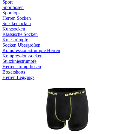
Sport
Sporthosen
Sporttops
Herren Socken
Sneakersocken
Kurzsocken
Klassische Socken
Kniestrümpfe
Socken Übergrößen
Kompressionsstrümpfe Herren
Kompressionssocken
Stützkniestrümpfe
Herrenstrumpfhosen
Boxershorts
Herren Leggings