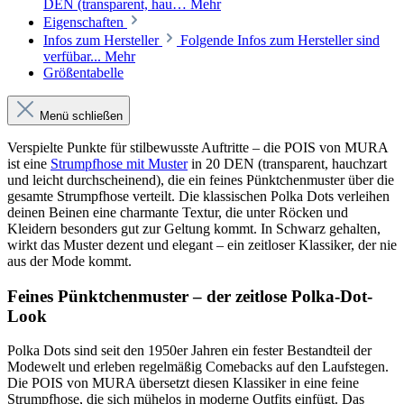
DEN (transparent, hau…
Mehr
Eigenschaften
Infos zum Hersteller
Folgende Infos zum Hersteller sind
verfübar...
Mehr
Größentabelle
Menü schließen
Verspielte Punkte für stilbewusste Auftritte – die POIS von MURA
ist eine
Strumpfhose mit Muster
in 20 DEN (transparent, hauchzart
und leicht durchscheinend), die ein feines Pünktchenmuster über die
gesamte Strumpfhose verteilt. Die klassischen Polka Dots verleihen
deinen Beinen eine charmante Textur, die unter Röcken und
Kleidern besonders gut zur Geltung kommt. In Schwarz gehalten,
wirkt das Muster dezent und elegant – ein zeitloser Klassiker, der nie
aus der Mode kommt.
Feines Pünktchenmuster – der zeitlose Polka-Dot-
Look
Polka Dots sind seit den 1950er Jahren ein fester Bestandteil der
Modewelt und erleben regelmäßig Comebacks auf den Laufstegen.
Die POIS von MURA übersetzt diesen Klassiker in eine feine
Strumpfhose, die sich mühelos in moderne Outfits einfügt. Das