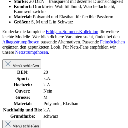
Stärke:
20 DEN – transparent mit dezenter Durchsichtigkeit
Komfort:
Druckfreier Wohlfühlbund, Wäscheflachnaht,
Baumwollzwickel
Material:
Polyamid und Elasthan für flexible Passform
Größen:
S, M und L in Schwarz
Entdecke die komplette
Frühjahr-Sommer-Kollektion
für weitere
leichte Modelle. Wer blickdichtere Varianten sucht, findet bei den
Alltagsstrumpfhosen
passende Alternativen. Passende
Feinsöckchen
ergänzen den gepunkteten Look. Für Netz-Fans empfehlen wir
unsere
Netzstrumpfhosen
.
Menü schließen
DEN:
20
Sport:
k.A.
Hochzeit:
k.A.
Ouvert:
Nein
Grösse:
M
Material:
Polyamid, Elasthan
Nachhaltig und Bio:
k.A.
Grundfarbe:
schwarz
Menü schließen