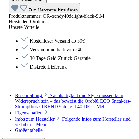
Zum Merkzettel hinzufügen
Produktnummer:
OR-trendy40delight-black-S.M
Hersteller:
Oroblú
Unsere Vorteile
Kostenloser Versand ab 39€
Versand innerhalb von 24h
30 Tage Geld-Zurück-Garantie
Diskrete Lieferung
Beschreibung
Nachhaltigkeit und Style müssen kein
Widerspruch sein – das beweist die Oroblú ECO Sneakers-
Strumpfhose TRENDY delight 40 DE…
Mehr
Eigenschaften
Infos zum Hersteller
Folgende Infos zum Hersteller sind
verfübar...
Mehr
Größentabelle