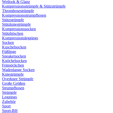
Wetlook & Glanz
Kompressionsstrümpfe & Stützstrümpfe
Thrombosestrümpfe
Kompressionsstrumpfhosen
Stützstrümpfe
Stützkniestrümpfe
Kompressionssocken
Stützhöschen
Kompressionsleggings
Socken
Kuschelsocken
Füßlinge
Sneakersocken
Knöchelsocken
Feinsöckchen
Wadenlange Socken
Kniestrümpfe
Overknee Strümpfe
Große Größen
Strumpfhosen
Strümpfe
Leggings
Zubehör
Sport
Sport-BH