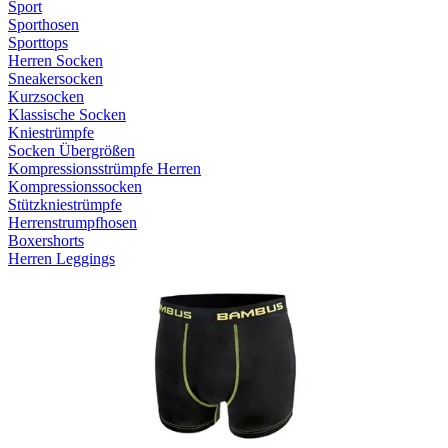
Sport
Sporthosen
Sporttops
Herren Socken
Sneakersocken
Kurzsocken
Klassische Socken
Kniestrümpfe
Socken Übergrößen
Kompressionsstrümpfe Herren
Kompressionssocken
Stützkniestrümpfe
Herrenstrumpfhosen
Boxershorts
Herren Leggings