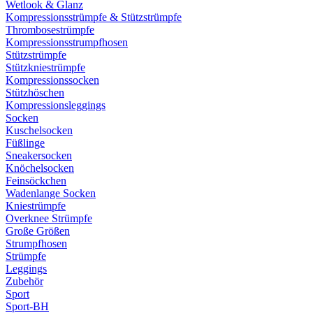
Wetlook & Glanz
Kompressionsstrümpfe & Stützstrümpfe
Thrombosestrümpfe
Kompressionsstrumpfhosen
Stützstrümpfe
Stützkniestrümpfe
Kompressionssocken
Stützhöschen
Kompressionsleggings
Socken
Kuschelsocken
Füßlinge
Sneakersocken
Knöchelsocken
Feinsöckchen
Wadenlange Socken
Kniestrümpfe
Overknee Strümpfe
Große Größen
Strumpfhosen
Strümpfe
Leggings
Zubehör
Sport
Sport-BH