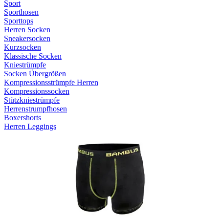
Sport
Sporthosen
Sporttops
Herren Socken
Sneakersocken
Kurzsocken
Klassische Socken
Kniestrümpfe
Socken Übergrößen
Kompressionsstrümpfe Herren
Kompressionssocken
Stützkniestrümpfe
Herrenstrumpfhosen
Boxershorts
Herren Leggings