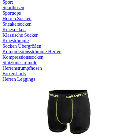
Sport
Sporthosen
Sporttops
Herren Socken
Sneakersocken
Kurzsocken
Klassische Socken
Kniestrümpfe
Socken Übergrößen
Kompressionsstrümpfe Herren
Kompressionssocken
Stützkniestrümpfe
Herrenstrumpfhosen
Boxershorts
Herren Leggings