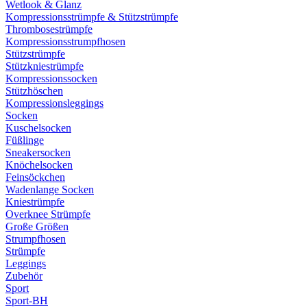
Wetlook & Glanz
Kompressionsstrümpfe & Stützstrümpfe
Thrombosestrümpfe
Kompressionsstrumpfhosen
Stützstrümpfe
Stützkniestrümpfe
Kompressionssocken
Stützhöschen
Kompressionsleggings
Socken
Kuschelsocken
Füßlinge
Sneakersocken
Knöchelsocken
Feinsöckchen
Wadenlange Socken
Kniestrümpfe
Overknee Strümpfe
Große Größen
Strumpfhosen
Strümpfe
Leggings
Zubehör
Sport
Sport-BH