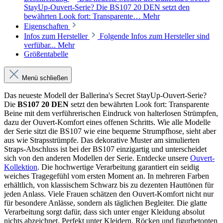
StayUp-Ouvert-Serie? Die BS107 20 DEN setzt den
bewährten Look fort: Transparente…
Mehr
Eigenschaften
Infos zum Hersteller
Folgende Infos zum Hersteller sind
verfübar...
Mehr
Größentabelle
Menü schließen
Das neueste Modell der Ballerina's Secret StayUp-Ouvert-Serie?
Die
BS107 20 DEN
setzt den bewährten Look fort: Transparente
Beine mit dem verführerischen Eindruck von halterlosen Strümpfen,
dazu der Ouvert-Komfort eines offenen Schritts. Wie alle Modelle
der Serie sitzt die BS107 wie eine bequeme Strumpfhose, sieht aber
aus wie Strapsstrümpfe. Das dekorative Muster am simulierten
Straps-Abschluss ist bei der BS107 einzigartig und unterscheidet
sich von den anderen Modellen der Serie. Entdecke unsere
Ouvert-
Kollektion
. Die hochwertige Verarbeitung garantiert ein seidig
weiches Tragegefühl vom ersten Moment an. In mehreren Farben
erhältlich, von klassischem Schwarz bis zu dezenten Hauttönen für
jeden Anlass. Viele Frauen schätzen den Ouvert-Komfort nicht nur
für besondere Anlässe, sondern als täglichen Begleiter. Die glatte
Verarbeitung sorgt dafür, dass sich unter enger Kleidung absolut
nichts abzeichnet. Perfekt unter Kleidern, Röcken und figurbetonten