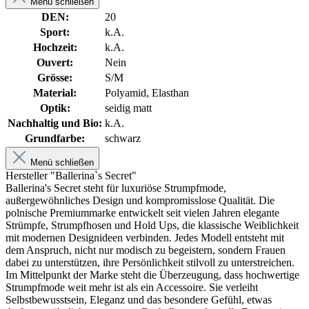
Menü schließen
DEN:
20
Sport:
k.A.
Hochzeit:
k.A.
Ouvert:
Nein
Grösse:
S/M
Material:
Polyamid, Elasthan
Optik:
seidig matt
Nachhaltig und Bio:
k.A.
Grundfarbe:
schwarz
Menü schließen
Hersteller "Ballerina`s Secret"
Ballerina's Secret steht für luxuriöse Strumpfmode,
außergewöhnliches Design und kompromisslose Qualität. Die
polnische Premiummarke entwickelt seit vielen Jahren elegante
Strümpfe, Strumpfhosen und Hold Ups, die klassische Weiblichkeit
mit modernen Designideen verbinden. Jedes Modell entsteht mit
dem Anspruch, nicht nur modisch zu begeistern, sondern Frauen
dabei zu unterstützen, ihre Persönlichkeit stilvoll zu unterstreichen.
Im Mittelpunkt der Marke steht die Überzeugung, dass hochwertige
Strumpfmode weit mehr ist als ein Accessoire. Sie verleiht
Selbstbewusstsein, Eleganz und das besondere Gefühl, etwas