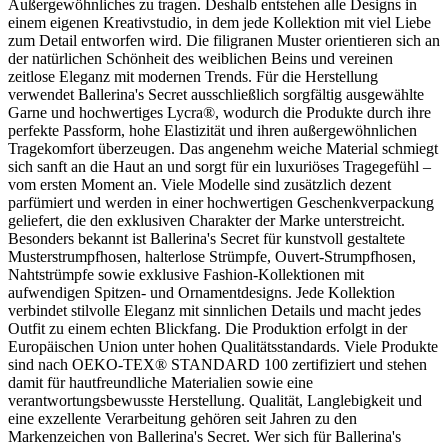
Außergewöhnliches zu tragen. Deshalb entstehen alle Designs in
einem eigenen Kreativstudio, in dem jede Kollektion mit viel Liebe
zum Detail entworfen wird. Die filigranen Muster orientieren sich an
der natürlichen Schönheit des weiblichen Beins und vereinen
zeitlose Eleganz mit modernen Trends. Für die Herstellung
verwendet Ballerina's Secret ausschließlich sorgfältig ausgewählte
Garne und hochwertiges Lycra®, wodurch die Produkte durch ihre
perfekte Passform, hohe Elastizität und ihren außergewöhnlichen
Tragekomfort überzeugen. Das angenehm weiche Material schmiegt
sich sanft an die Haut an und sorgt für ein luxuriöses Tragegefühl –
vom ersten Moment an. Viele Modelle sind zusätzlich dezent
parfümiert und werden in einer hochwertigen Geschenkverpackung
geliefert, die den exklusiven Charakter der Marke unterstreicht.
Besonders bekannt ist Ballerina's Secret für kunstvoll gestaltete
Musterstrumpfhosen, halterlose Strümpfe, Ouvert-Strumpfhosen,
Nahtstrümpfe sowie exklusive Fashion-Kollektionen mit
aufwendigen Spitzen- und Ornamentdesigns. Jede Kollektion
verbindet stilvolle Eleganz mit sinnlichen Details und macht jedes
Outfit zu einem echten Blickfang. Die Produktion erfolgt in der
Europäischen Union unter hohen Qualitätsstandards. Viele Produkte
sind nach OEKO-TEX® STANDARD 100 zertifiziert und stehen
damit für hautfreundliche Materialien sowie eine
verantwortungsbewusste Herstellung. Qualität, Langlebigkeit und
eine exzellente Verarbeitung gehören seit Jahren zu den
Markenzeichen von Ballerina's Secret. Wer sich für Ballerina's