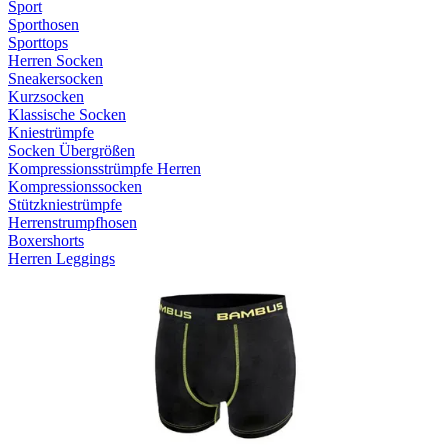
Sport
Sporthosen
Sporttops
Herren Socken
Sneakersocken
Kurzsocken
Klassische Socken
Kniestrümpfe
Socken Übergrößen
Kompressionsstrümpfe Herren
Kompressionssocken
Stützkniestrümpfe
Herrenstrumpfhosen
Boxershorts
Herren Leggings