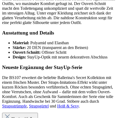
Outfits, wo maximaler Komfort gefragt ist. Der Ouvert-Schnitt
macht den Toilettengang unkompliziert und spart dir wertvolle Zeit
im stressigen Alltag. Unter enger Kleidung zeichnet sich dank der
glatten Verarbeitung nichts ab. Die nahtlose Konstruktion sorgt für
eine perfekt glatte Silhouette unter jedem Outfit.
Ausstattung und Details
Material:
Polyamid und Elasthan
Stärke:
20 DEN (transparent an den Beinen)
Ouvert-Schnitt:
Offener Schritt
Design:
StayUp-Optik mit neuem dekorativen Abschluss
Neueste Ergänzung der StayUp-Serie
Die BS107 erweitert die beliebte Ballerina's Secret Kollektion mit
einem frischen Muster. Der Straps-Imitations-Effekt wirkt unter
kurzen Röcken besonders verführerisch. Ohne echten Strapsgürtel,
ohne Verrutschen, ohne Aufwand – dafür mit dem vollen Ouvert-
Komfort. Auch als Geschenk für Sammlerinnen der Serie eine tolle
Ergänzung. Handwäsche bei 30 Grad. Stöbere auch durch
Strapsstrümpfe
,
Strapsgürtel
und
Heiß & Sexy
.