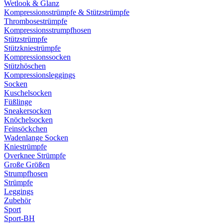
Wetlook & Glanz
Kompressionsstrümpfe & Stützstrümpfe
Thrombosestrümpfe
Kompressionsstrumpfhosen
Stützstrümpfe
Stützkniestrümpfe
Kompressionssocken
Stützhöschen
Kompressionsleggings
Socken
Kuschelsocken
Füßlinge
Sneakersocken
Knöchelsocken
Feinsöckchen
Wadenlange Socken
Kniestrümpfe
Overknee Strümpfe
Große Größen
Strumpfhosen
Strümpfe
Leggings
Zubehör
Sport
Sport-BH