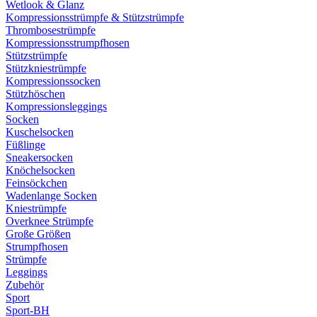
Wetlook & Glanz
Kompressionsstrümpfe & Stützstrümpfe
Thrombosestrümpfe
Kompressionsstrumpfhosen
Stützstrümpfe
Stützkniestrümpfe
Kompressionssocken
Stützhöschen
Kompressionsleggings
Socken
Kuschelsocken
Füßlinge
Sneakersocken
Knöchelsocken
Feinsöckchen
Wadenlange Socken
Kniestrümpfe
Overknee Strümpfe
Große Größen
Strumpfhosen
Strümpfe
Leggings
Zubehör
Sport
Sport-BH