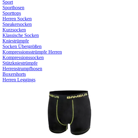
Sport
Sporthosen
Sporttops
Herren Socken
Sneakersocken
Kurzsocken
Klassische Socken
Kniestrümpfe
Socken Übergrößen
Kompressionsstrümpfe Herren
Kompressionssocken
Stützkniestrümpfe
Herrenstrumpfhosen
Boxershorts
Herren Leggings