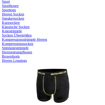
Sport
Sporthosen
Sporttops
Herren Socken
Sneakersocken
Kurzsocken
Klassische Socken
Kniestrümpfe
Socken Übergrößen
Kompressionsstrümpfe Herren
Kompressionssocken
Stützkniestrümpfe
Herrenstrumpfhosen
Boxershorts
Herren Leggings