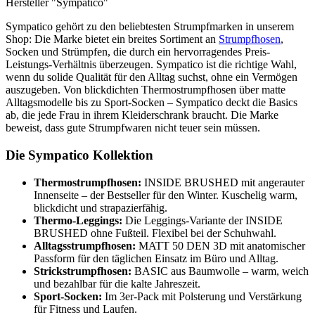
Hersteller "Sympatico"
Sympatico gehört zu den beliebtesten Strumpfmarken in unserem
Shop: Die Marke bietet ein breites Sortiment an
Strumpfhosen
,
Socken und Strümpfen, die durch ein hervorragendes Preis-
Leistungs-Verhältnis überzeugen. Sympatico ist die richtige Wahl,
wenn du solide Qualität für den Alltag suchst, ohne ein Vermögen
auszugeben. Von blickdichten Thermostrumpfhosen über matte
Alltagsmodelle bis zu Sport-Socken – Sympatico deckt die Basics
ab, die jede Frau in ihrem Kleiderschrank braucht. Die Marke
beweist, dass gute Strumpfwaren nicht teuer sein müssen.
Die Sympatico Kollektion
Thermostrumpfhosen:
INSIDE BRUSHED mit angerauter
Innenseite – der Bestseller für den Winter. Kuschelig warm,
blickdicht und strapazierfähig.
Thermo-Leggings:
Die Leggings-Variante der INSIDE
BRUSHED ohne Fußteil. Flexibel bei der Schuhwahl.
Alltagsstrumpfhosen:
MATT 50 DEN 3D mit anatomischer
Passform für den täglichen Einsatz im Büro und Alltag.
Strickstrumpfhosen:
BASIC aus Baumwolle – warm, weich
und bezahlbar für die kalte Jahreszeit.
Sport-Socken:
Im 3er-Pack mit Polsterung und Verstärkung
für Fitness und Laufen.