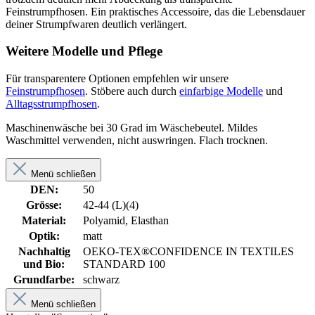
Feinstrumpfhosen. Ein praktisches Accessoire, das die Lebensdauer
deiner Strumpfwaren deutlich verlängert.
Weitere Modelle und Pflege
Für transparentere Optionen empfehlen wir unsere
Feinstrumpfhosen
. Stöbere auch durch
einfarbige Modelle
und
Alltagsstrumpfhosen
.
Maschinenwäsche bei 30 Grad im Wäschebeutel. Mildes
Waschmittel verwenden, nicht auswringen. Flach trocknen.
Menü schließen
DEN:
50
Grösse:
42-44 (L)(4)
Material:
Polyamid, Elasthan
Optik:
matt
Nachhaltig
OEKO-TEX®CONFIDENCE IN TEXTILES
und Bio:
STANDARD 100
Grundfarbe:
schwarz
Menü schließen