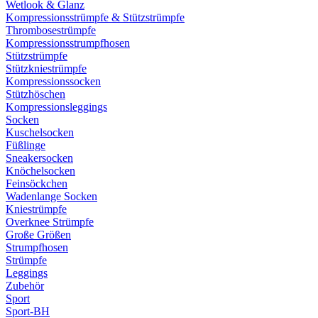
Wetlook & Glanz
Kompressionsstrümpfe & Stützstrümpfe
Thrombosestrümpfe
Kompressionsstrumpfhosen
Stützstrümpfe
Stützkniestrümpfe
Kompressionssocken
Stützhöschen
Kompressionsleggings
Socken
Kuschelsocken
Füßlinge
Sneakersocken
Knöchelsocken
Feinsöckchen
Wadenlange Socken
Kniestrümpfe
Overknee Strümpfe
Große Größen
Strumpfhosen
Strümpfe
Leggings
Zubehör
Sport
Sport-BH