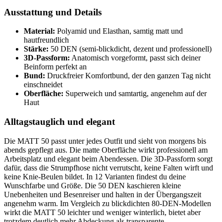
Ausstattung und Details
Material:
Polyamid und Elasthan, samtig matt und
hautfreundlich
Stärke:
50 DEN (semi-blickdicht, dezent und professionell)
3D-Passform:
Anatomisch vorgeformt, passt sich deiner
Beinform perfekt an
Bund:
Druckfreier Komfortbund, der den ganzen Tag nicht
einschneidet
Oberfläche:
Superweich und samtartig, angenehm auf der
Haut
Alltagstauglich und elegant
Die MATT 50 passt unter jedes Outfit und sieht von morgens bis
abends gepflegt aus. Die matte Oberfläche wirkt professionell am
Arbeitsplatz und elegant beim Abendessen. Die 3D-Passform sorgt
dafür, dass die Strumpfhose nicht verrutscht, keine Falten wirft und
keine Knie-Beulen bildet. In 12 Varianten findest du deine
Wunschfarbe und Größe. Die 50 DEN kaschieren kleine
Unebenheiten und Besenreiser und halten in der Übergangszeit
angenehm warm. Im Vergleich zu blickdichten 80-DEN-Modellen
wirkt die MATT 50 leichter und weniger winterlich, bietet aber
trotzdem deutlich mehr Abdeckung als transparente