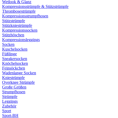
Wetlook & Glanz
Kompressionsstrümpfe & Stützstrümpfe
Thrombosestrümpfe
Kompressionsstrumpfhosen
Stützstrümpfe
Stützkniestrümpfe
Kompressionssocken
Stützhöschen
Kompressionsleggings
Socken
Kuschelsocken
Füßlinge
Sneakersocken
Knöchelsocken
Feinsöckchen
Wadenlange Socken
Kniestrümpfe
Overknee Strümpfe
Große Größen
Strumpfhosen
Strümpfe
Leggings
Zubehör
Sport
Sport-BH