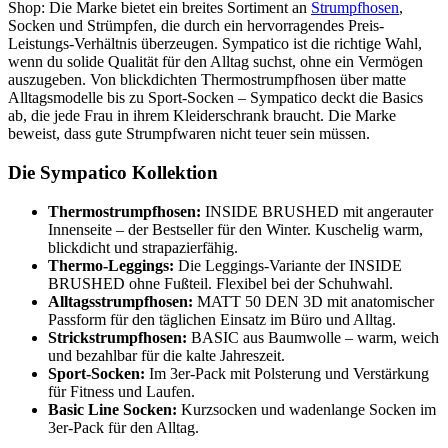
Shop: Die Marke bietet ein breites Sortiment an
Strumpfhosen
,
Socken und Strümpfen, die durch ein hervorragendes Preis-
Leistungs-Verhältnis überzeugen. Sympatico ist die richtige Wahl,
wenn du solide Qualität für den Alltag suchst, ohne ein Vermögen
auszugeben. Von blickdichten Thermostrumpfhosen über matte
Alltagsmodelle bis zu Sport-Socken – Sympatico deckt die Basics
ab, die jede Frau in ihrem Kleiderschrank braucht. Die Marke
beweist, dass gute Strumpfwaren nicht teuer sein müssen.
Die Sympatico Kollektion
Thermostrumpfhosen:
INSIDE BRUSHED mit angerauter
Innenseite – der Bestseller für den Winter. Kuschelig warm,
blickdicht und strapazierfähig.
Thermo-Leggings:
Die Leggings-Variante der INSIDE
BRUSHED ohne Fußteil. Flexibel bei der Schuhwahl.
Alltagsstrumpfhosen:
MATT 50 DEN 3D mit anatomischer
Passform für den täglichen Einsatz im Büro und Alltag.
Strickstrumpfhosen:
BASIC aus Baumwolle – warm, weich
und bezahlbar für die kalte Jahreszeit.
Sport-Socken:
Im 3er-Pack mit Polsterung und Verstärkung
für Fitness und Laufen.
Basic Line Socken:
Kurzsocken und wadenlange Socken im
3er-Pack für den Alltag.