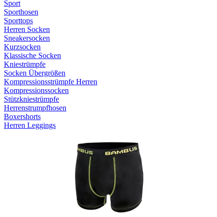
Sport
Sporthosen
Sporttops
Herren Socken
Sneakersocken
Kurzsocken
Klassische Socken
Kniestrümpfe
Socken Übergrößen
Kompressionsstrümpfe Herren
Kompressionssocken
Stützkniestrümpfe
Herrenstrumpfhosen
Boxershorts
Herren Leggings