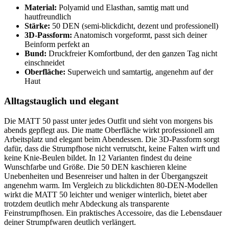
Material:
Polyamid und Elasthan, samtig matt und
hautfreundlich
Stärke:
50 DEN (semi-blickdicht, dezent und professionell)
3D-Passform:
Anatomisch vorgeformt, passt sich deiner
Beinform perfekt an
Bund:
Druckfreier Komfortbund, der den ganzen Tag nicht
einschneidet
Oberfläche:
Superweich und samtartig, angenehm auf der
Haut
Alltagstauglich und elegant
Die MATT 50 passt unter jedes Outfit und sieht von morgens bis
abends gepflegt aus. Die matte Oberfläche wirkt professionell am
Arbeitsplatz und elegant beim Abendessen. Die 3D-Passform sorgt
dafür, dass die Strumpfhose nicht verrutscht, keine Falten wirft und
keine Knie-Beulen bildet. In 12 Varianten findest du deine
Wunschfarbe und Größe. Die 50 DEN kaschieren kleine
Unebenheiten und Besenreiser und halten in der Übergangszeit
angenehm warm. Im Vergleich zu blickdichten 80-DEN-Modellen
wirkt die MATT 50 leichter und weniger winterlich, bietet aber
trotzdem deutlich mehr Abdeckung als transparente
Feinstrumpfhosen. Ein praktisches Accessoire, das die Lebensdauer
deiner Strumpfwaren deutlich verlängert.