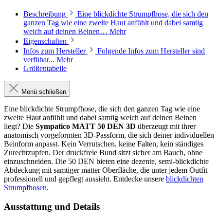
Beschreibung
Eine blickdichte Strumpfhose, die sich den
ganzen Tag wie eine zweite Haut anfühlt und dabei samtig
weich auf deinen Beinen…
Mehr
Eigenschaften
Infos zum Hersteller
Folgende Infos zum Hersteller sind
verfübar...
Mehr
Größentabelle
Menü schließen
Eine blickdichte Strumpfhose, die sich den ganzen Tag wie eine
zweite Haut anfühlt und dabei samtig weich auf deinen Beinen
liegt? Die
Sympatico MATT 50 DEN 3D
überzeugt mit ihrer
anatomisch vorgeformten 3D-Passform, die sich deiner individuellen
Beinform anpasst. Kein Verrutschen, keine Falten, kein ständiges
Zurechtzupfen. Der druckfreie Bund sitzt sicher am Bauch, ohne
einzuschneiden. Die 50 DEN bieten eine dezente, semi-blickdichte
Abdeckung mit samtiger matter Oberfläche, die unter jedem Outfit
professionell und gepflegt aussieht. Entdecke unsere
blickdichten
Strumpfhosen
.
Ausstattung und Details