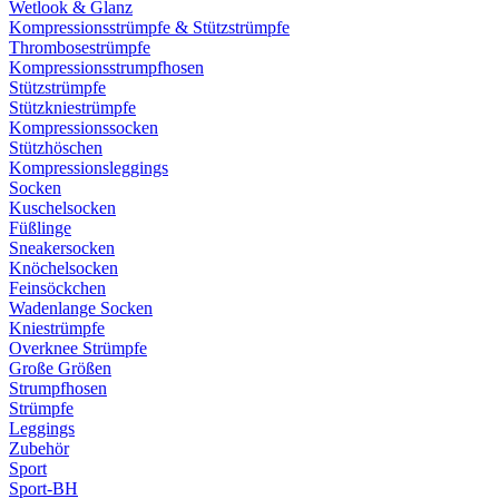
Wetlook & Glanz
Kompressionsstrümpfe & Stützstrümpfe
Thrombosestrümpfe
Kompressionsstrumpfhosen
Stützstrümpfe
Stützkniestrümpfe
Kompressionssocken
Stützhöschen
Kompressionsleggings
Socken
Kuschelsocken
Füßlinge
Sneakersocken
Knöchelsocken
Feinsöckchen
Wadenlange Socken
Kniestrümpfe
Overknee Strümpfe
Große Größen
Strumpfhosen
Strümpfe
Leggings
Zubehör
Sport
Sport-BH