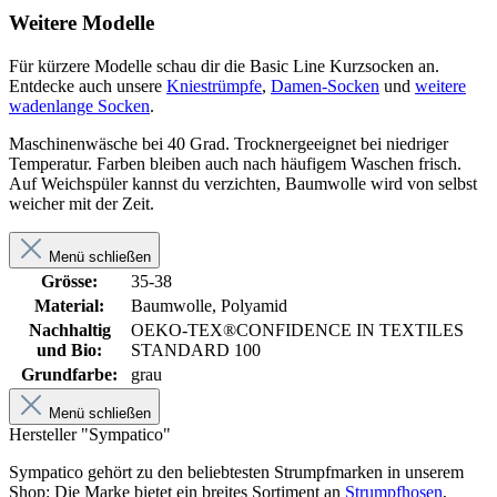
Weitere Modelle
Für kürzere Modelle schau dir die Basic Line Kurzsocken an.
Entdecke auch unsere
Kniestrümpfe
,
Damen-Socken
und
weitere
wadenlange Socken
.
Maschinenwäsche bei 40 Grad. Trocknergeeignet bei niedriger
Temperatur. Farben bleiben auch nach häufigem Waschen frisch.
Auf Weichspüler kannst du verzichten, Baumwolle wird von selbst
weicher mit der Zeit.
Menü schließen
Grösse:
35-38
Material:
Baumwolle, Polyamid
Nachhaltig
OEKO-TEX®CONFIDENCE IN TEXTILES
und Bio:
STANDARD 100
Grundfarbe:
grau
Menü schließen
Hersteller "Sympatico"
Sympatico gehört zu den beliebtesten Strumpfmarken in unserem
Shop: Die Marke bietet ein breites Sortiment an
Strumpfhosen
,