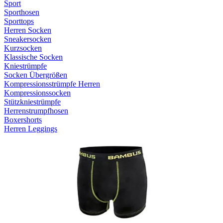
Sport
Sporthosen
Sporttops
Herren Socken
Sneakersocken
Kurzsocken
Klassische Socken
Kniestrümpfe
Socken Übergrößen
Kompressionsstrümpfe Herren
Kompressionssocken
Stützkniestrümpfe
Herrenstrumpfhosen
Boxershorts
Herren Leggings