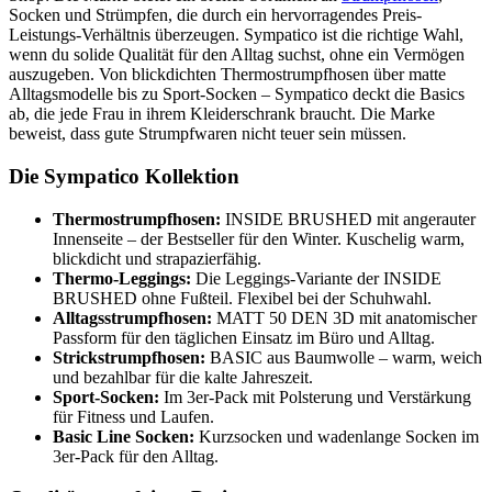
Socken und Strümpfen, die durch ein hervorragendes Preis-
Leistungs-Verhältnis überzeugen. Sympatico ist die richtige Wahl,
wenn du solide Qualität für den Alltag suchst, ohne ein Vermögen
auszugeben. Von blickdichten Thermostrumpfhosen über matte
Alltagsmodelle bis zu Sport-Socken – Sympatico deckt die Basics
ab, die jede Frau in ihrem Kleiderschrank braucht. Die Marke
beweist, dass gute Strumpfwaren nicht teuer sein müssen.
Die Sympatico Kollektion
Thermostrumpfhosen:
INSIDE BRUSHED mit angerauter
Innenseite – der Bestseller für den Winter. Kuschelig warm,
blickdicht und strapazierfähig.
Thermo-Leggings:
Die Leggings-Variante der INSIDE
BRUSHED ohne Fußteil. Flexibel bei der Schuhwahl.
Alltagsstrumpfhosen:
MATT 50 DEN 3D mit anatomischer
Passform für den täglichen Einsatz im Büro und Alltag.
Strickstrumpfhosen:
BASIC aus Baumwolle – warm, weich
und bezahlbar für die kalte Jahreszeit.
Sport-Socken:
Im 3er-Pack mit Polsterung und Verstärkung
für Fitness und Laufen.
Basic Line Socken:
Kurzsocken und wadenlange Socken im
3er-Pack für den Alltag.