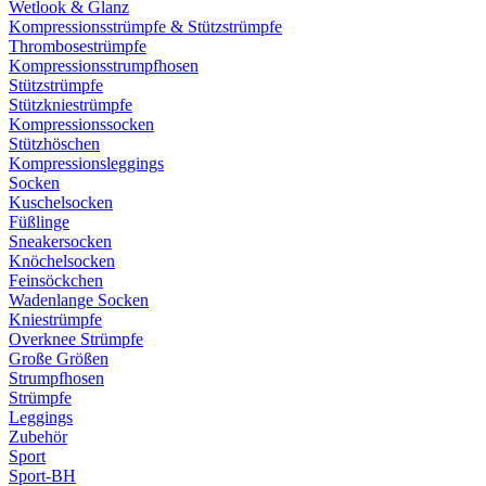
Wetlook & Glanz
Kompressionsstrümpfe & Stützstrümpfe
Thrombosestrümpfe
Kompressionsstrumpfhosen
Stützstrümpfe
Stützkniestrümpfe
Kompressionssocken
Stützhöschen
Kompressionsleggings
Socken
Kuschelsocken
Füßlinge
Sneakersocken
Knöchelsocken
Feinsöckchen
Wadenlange Socken
Kniestrümpfe
Overknee Strümpfe
Große Größen
Strumpfhosen
Strümpfe
Leggings
Zubehör
Sport
Sport-BH