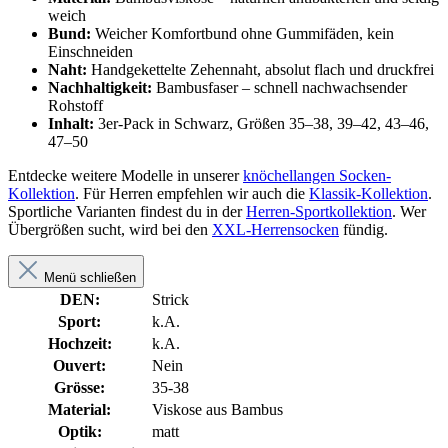
weich
Bund:
Weicher Komfortbund ohne Gummifäden, kein
Einschneiden
Naht:
Handgekettelte Zehennaht, absolut flach und druckfrei
Nachhaltigkeit:
Bambusfaser – schnell nachwachsender
Rohstoff
Inhalt:
3er-Pack in Schwarz, Größen 35–38, 39–42, 43–46,
47–50
Entdecke weitere Modelle in unserer
knöchellangen Socken-
Kollektion
. Für Herren empfehlen wir auch die
Klassik-Kollektion
.
Sportliche Varianten findest du in der
Herren-Sportkollektion
. Wer
Übergrößen sucht, wird bei den
XXL-Herrensocken
fündig.
Menü schließen
DEN:
Strick
Sport:
k.A.
Hochzeit:
k.A.
Ouvert:
Nein
Grösse:
35-38
Material:
Viskose aus Bambus
Optik:
matt