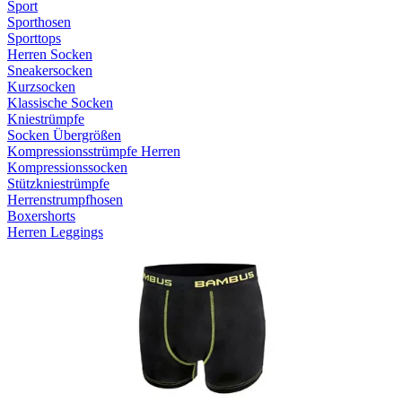
Sport
Sporthosen
Sporttops
Herren Socken
Sneakersocken
Kurzsocken
Klassische Socken
Kniestrümpfe
Socken Übergrößen
Kompressionsstrümpfe Herren
Kompressionssocken
Stützkniestrümpfe
Herrenstrumpfhosen
Boxershorts
Herren Leggings