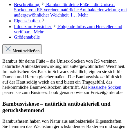
Beschreibung
Bambus für deine Füße – die Unisex-
Socken von RS vereinen natürliche Antibakterienwirkung mit
außergewöhnlicher Weichheit. I…
Mehr
Eigenschaften
Infos zum Hersteller
Folgende Infos zum Hersteller sind
verfübar...
Mehr
Größentabelle
Menü schließen
Bambus für deine Füße – die Unisex-Socken von RS vereinen
natürliche Antibakterienwirkung mit außergewöhnlicher Weichheit.
Im praktischen 3er-Pack in Schwarz erhältlich, eignen sie sich für
Damen und Herren gleichermaßen. Die Bambusviskose fühlt sich
auf der Haut seidig weich an und bietet ein Tragegefühl, das
herkömmliche Baumwollsocken übertrifft. Als
klassische Socken
passen sie zum Business-Look genauso wie zur Freizeitgarderobe.
Bambusviskose – natürlich antibakteriell und
geruchshemmend
Bambusfasern haben von Natur aus antibakterielle Eigenschaften.
Sie hemmen das Wachstum geruchsbildender Bakterien und sorgen