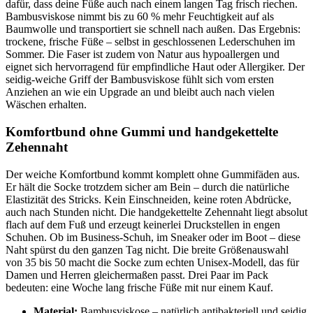
dafür, dass deine Füße auch nach einem langen Tag frisch riechen.
Bambusviskose nimmt bis zu 60 % mehr Feuchtigkeit auf als
Baumwolle und transportiert sie schnell nach außen. Das Ergebnis:
trockene, frische Füße – selbst in geschlossenen Lederschuhen im
Sommer. Die Faser ist zudem von Natur aus hypoallergen und
eignet sich hervorragend für empfindliche Haut oder Allergiker. Der
seidig-weiche Griff der Bambusviskose fühlt sich vom ersten
Anziehen an wie ein Upgrade an und bleibt auch nach vielen
Wäschen erhalten.
Komfortbund ohne Gummi und handgekettelte
Zehennaht
Der weiche Komfortbund kommt komplett ohne Gummifäden aus.
Er hält die Socke trotzdem sicher am Bein – durch die natürliche
Elastizität des Stricks. Kein Einschneiden, keine roten Abdrücke,
auch nach Stunden nicht. Die handgekettelte Zehennaht liegt absolut
flach auf dem Fuß und erzeugt keinerlei Druckstellen in engen
Schuhen. Ob im Business-Schuh, im Sneaker oder im Boot – diese
Naht spürst du den ganzen Tag nicht. Die breite Größenauswahl
von 35 bis 50 macht die Socke zum echten Unisex-Modell, das für
Damen und Herren gleichermaßen passt. Drei Paar im Pack
bedeuten: eine Woche lang frische Füße mit nur einem Kauf.
Material:
Bambusviskose – natürlich antibakteriell und seidig