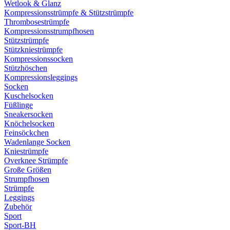
Wetlook & Glanz
Kompressionsstrümpfe & Stützstrümpfe
Thrombosestrümpfe
Kompressionsstrumpfhosen
Stützstrümpfe
Stützkniestrümpfe
Kompressionssocken
Stützhöschen
Kompressionsleggings
Socken
Kuschelsocken
Füßlinge
Sneakersocken
Knöchelsocken
Feinsöckchen
Wadenlange Socken
Kniestrümpfe
Overknee Strümpfe
Große Größen
Strumpfhosen
Strümpfe
Leggings
Zubehör
Sport
Sport-BH