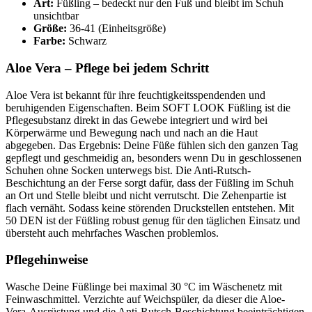
Art:
Füßling – bedeckt nur den Fuß und bleibt im Schuh
unsichtbar
Größe:
36-41 (Einheitsgröße)
Farbe:
Schwarz
Aloe Vera – Pflege bei jedem Schritt
Aloe Vera ist bekannt für ihre feuchtigkeitsspendenden und
beruhigenden Eigenschaften. Beim SOFT LOOK Füßling ist die
Pflegesubstanz direkt in das Gewebe integriert und wird bei
Körperwärme und Bewegung nach und nach an die Haut
abgegeben. Das Ergebnis: Deine Füße fühlen sich den ganzen Tag
gepflegt und geschmeidig an, besonders wenn Du in geschlossenen
Schuhen ohne Socken unterwegs bist. Die Anti-Rutsch-
Beschichtung an der Ferse sorgt dafür, dass der Füßling im Schuh
an Ort und Stelle bleibt und nicht verrutscht. Die Zehenpartie ist
flach vernäht. Sodass keine störenden Druckstellen entstehen. Mit
50 DEN ist der Füßling robust genug für den täglichen Einsatz und
übersteht auch mehrfaches Waschen problemlos.
Pflegehinweise
Wasche Deine Füßlinge bei maximal 30 °C im Wäschenetz mit
Feinwaschmittel. Verzichte auf Weichspüler, da dieser die Aloe-
Vera-Ausrüstung und die Anti-Rutsch-Beschichtung beeinträchtigen