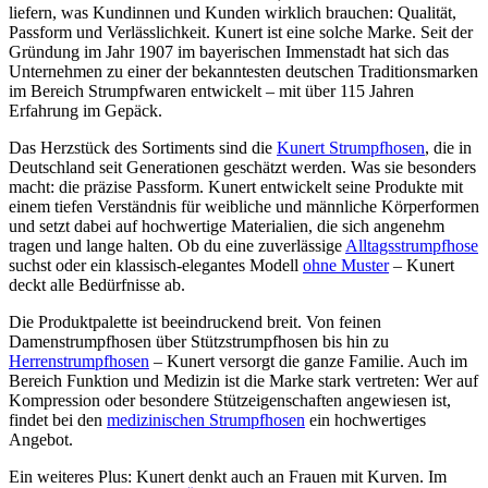
liefern, was Kundinnen und Kunden wirklich brauchen: Qualität,
Passform und Verlässlichkeit. Kunert ist eine solche Marke. Seit der
Gründung im Jahr 1907 im bayerischen Immenstadt hat sich das
Unternehmen zu einer der bekanntesten deutschen Traditionsmarken
im Bereich Strumpfwaren entwickelt – mit über 115 Jahren
Erfahrung im Gepäck.
Das Herzstück des Sortiments sind die
Kunert Strumpfhosen
, die in
Deutschland seit Generationen geschätzt werden. Was sie besonders
macht: die präzise Passform. Kunert entwickelt seine Produkte mit
einem tiefen Verständnis für weibliche und männliche Körperformen
und setzt dabei auf hochwertige Materialien, die sich angenehm
tragen und lange halten. Ob du eine zuverlässige
Alltagsstrumpfhose
suchst oder ein klassisch-elegantes Modell
ohne Muster
– Kunert
deckt alle Bedürfnisse ab.
Die Produktpalette ist beeindruckend breit. Von feinen
Damenstrumpfhosen über Stützstrumpfhosen bis hin zu
Herrenstrumpfhosen
– Kunert versorgt die ganze Familie. Auch im
Bereich Funktion und Medizin ist die Marke stark vertreten: Wer auf
Kompression oder besondere Stützeigenschaften angewiesen ist,
findet bei den
medizinischen Strumpfhosen
ein hochwertiges
Angebot.
Ein weiteres Plus: Kunert denkt auch an Frauen mit Kurven. Im