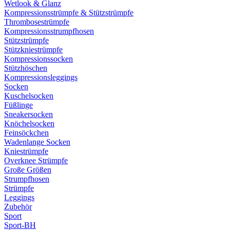
Wetlook & Glanz
Kompressionsstrümpfe & Stützstrümpfe
Thrombosestrümpfe
Kompressionsstrumpfhosen
Stützstrümpfe
Stützkniestrümpfe
Kompressionssocken
Stützhöschen
Kompressionsleggings
Socken
Kuschelsocken
Füßlinge
Sneakersocken
Knöchelsocken
Feinsöckchen
Wadenlange Socken
Kniestrümpfe
Overknee Strümpfe
Große Größen
Strumpfhosen
Strümpfe
Leggings
Zubehör
Sport
Sport-BH