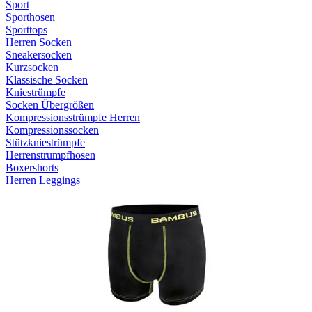
Sport
Sporthosen
Sporttops
Herren Socken
Sneakersocken
Kurzsocken
Klassische Socken
Kniestrümpfe
Socken Übergrößen
Kompressionsstrümpfe Herren
Kompressionssocken
Stützkniestrümpfe
Herrenstrumpfhosen
Boxershorts
Herren Leggings