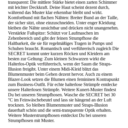
transparent: Die mittlere Stärke bietet einen zarten Schimmer
mit leichter Deckkraft. Deine Haut scheint dezent durch,
während das Muster klar erkennbar bleibt und wirkt.
Komfortbund mit flachen Nähten: Breiter Bund an der Taille,
der sicher sitzt, ohne einzuschneiden. Unter enger Kleidung
bleiben die Nähte unsichtbar und drücken nicht unangenehm.
Verstärkte Fußspitze: Schützt vor Laufmaschen im
Zehenbereich und gibt der feinen Strumpfhose die
Haltbarkeit, die sie für regelmäßiges Tragen in Pumps und
Schuhen braucht. Romantisch und verführerisch zugleich Die
SECRET kommt unter kurzen Röcken und Kleidern am
besten zur Geltung: Zum kleinen Schwarzen wirkt die
Halterlos-Optik verführerisch, wenn der Saum die Straps-
Illusion freigibt. Unter einem Midi-Kleid blitzt das
Blumenmuster beim Gehen dezent hervor. Auch zu einem
Blazer-Look setzen die Blumen einen femininen Kontrapunkt
zum Business-Outfit. Für echte halterlose Strümpfe entdecke
unsere Halterlosen Strümpfe. Weitere Kunert-Muster findest
Du bei unseren Strumpfhosen. Wasche die SECRET bei 30
°C im Feinwäschebeutel und lass sie hängend an der Luft
trocknen. So bleiben Blumenmuster und Straps-Illusion
dauerhaft schön und die semi-transparente Optik erhalten.
Weitere Musterstrumpfhosen entdeckst Du bei unseren
Strumpfhosen mit Muster.