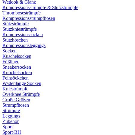
Wetlook & Glanz
Kompressionsstrümpfe & Stützstrümpfe
Thrombosestrümpfe
Kompressionsstrumpfhosen
Stützstrümpfe
Stützkniestrümpfe
Kompressionssocken
Stützhöschen
Kompressionsleggings
Socken
Kuschelsocken
Füßlinge
Sneakersocken
Knöchelsocken
Feinsöckchen
Wadenlange Socken
Kniestrümpfe
Overknee Strümpfe
Große Größen
Strumpfhosen
Strümpfe
Leggings
Zubehör
Sport
Sport-BH