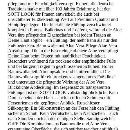
pflegt und mit Feuchtigkeit versorgt. Kunert, die deutsche
Traditionsmarke mit über 100 Jahren Erfahrung, hat den
SOFT LOOK für Frauen entwickelt, die auch bei
unsichtbarer Fußbekleidung Wert auf Premium-Qualität und
Hautpflege legen. Der blickdichte Füßling verschwindet
komplett in Pumps, Ballerinas und Loafern, während die Aloe
Vera ihre pflegenden Eigenschaften bei jedem Tragen an
Deine Haut abgibt – ein Füßling, der mehr kann als nur den
Fuß bedecken. Baumwolle mit Aloe-Vera-Pflege Aloe-Vera-
Ausrüstung: Die in die Faser eingearbeitete Aloe Vera pflegt
Deine Haut beim Tragen mit natürlicher Feuchtigkeit.
Besonders wohltuend für trockene oder empfindliche Füße
und bei langem Tragen in geschlossenen Schuhen. Hoher
Baumwollanteil: Atmungsaktiv und hautfreundlich. Die
Baumwolle sorgt für ein trockenes, angenehmes Fußklima
und unterstützt die pflegende Wirkung der Aloe Vera.
Blickdichte Abdeckung: Im Gegensatz zu transparenten
Füßlingen ist der SOFT LOOK vollständig blickdicht. Kein
Durchscheinen der Haut – auch in offenen Schuhen mit
Fersenriemen ein gepflegter Anblick. Rutschfester
Silikongrip: Ein Silikonstreifen an der Ferse hält den Füßling
sicher im Schuh. Kein Verrutschen, kein Nachziehen – auch
nach Stunden noch an der richtigen Stelle. Samtig weicher
Griff: Die Kombination aus Baumwolle und Aloe Vera
erzeugt eine Oberfläche, die sich spürbar weicher anfühlt als