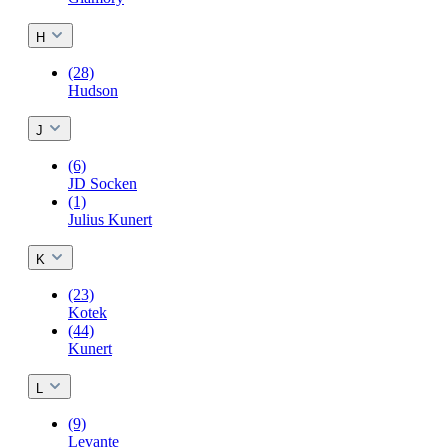
H
(28)
Hudson
J
(6)
JD Socken
(1)
Julius Kunert
K
(23)
Kotek
(44)
Kunert
L
(9)
Levante