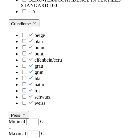
STANDARD 100
k.A.
Grundfarbe
beige
blau
braun
bunt
elfenbein/ecru
grau
grün
lila
natur
rot
schwarz
weiss
Preis
Minimal
€
–
Maximal
€