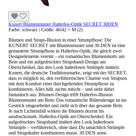
Kunert Blumenmuster Halterlos-Optik SECRET 30DEN
Farbe:
schwarz
|
Größe:
40/42 = M (2)
Blumen und Straps-Illusion in einer Strumpfhose: Die
KUNERT SECRET mit Blumenmuster und 30 DEN ist eine
gemusterte Strumpfhose in Halterlos-Optik, die gleich zwei
Designelemente vereint – ein romantisches Blumenmotiv am
Bein und ein aufgedrucktes Strapsband-Design am
Oberschenkel, das den Look halterlosen Strümpfe imitiert.
Kunert, die deutsche Traditionsmarke, zeigt mit der SECRET,
dass es möglich ist, den verführerischen Charme von Strapsen
mit dem Komfort einer durchgehenden Strumpfhose zu
kombinieren. Alles hält, nichts rutscht – und sieht dabei
fantastisch aus. Blumen-Design trifft Halterlos-Illusion
Blumenmuster am Bein: Das romantische Blütendesign ist ins
Gestrick eingearbeitet und zieht sich über das gesamte Bein.
Je nach Lichteinfall wirken die Blumen dezent bis
ausdrucksstark. Halterlos-Optik am Oberschenkel: Ein
aufgedrucktes Strapsband imitiert den Look halterlosen
Strümpfe – verführerisch, ohne dass Du tatsächlich Strümpfe
und Strapshalter kombinieren musst. 30 DEN semi-