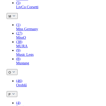
(5)
LivCo Corsetti
M
(1)
Miss Germany
(27)
MissO
(38)
MURA
(9)
Music Legs
(8)
Mustang
O
(46)
Oroblú
P
(4)