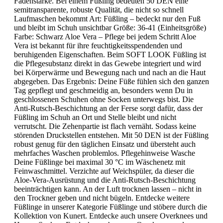
Fadenstärke. Bei einem Füßling bedeuten 50 DEN eine
semitransparente, robuste Qualität, die nicht so schnell
Laufmaschen bekommt Art: Füßling – bedeckt nur den Fuß
und bleibt im Schuh unsichtbar Größe: 36-41 (Einheitsgröße)
Farbe: Schwarz Aloe Vera – Pflege bei jedem Schritt Aloe
Vera ist bekannt für ihre feuchtigkeitsspendenden und
beruhigenden Eigenschaften. Beim SOFT LOOK Füßling ist
die Pflegesubstanz direkt in das Gewebe integriert und wird
bei Körperwärme und Bewegung nach und nach an die Haut
abgegeben. Das Ergebnis: Deine Füße fühlen sich den ganzen
Tag gepflegt und geschmeidig an, besonders wenn Du in
geschlossenen Schuhen ohne Socken unterwegs bist. Die
Anti-Rutsch-Beschichtung an der Ferse sorgt dafür, dass der
Füßling im Schuh an Ort und Stelle bleibt und nicht
verrutscht. Die Zehenpartie ist flach vernäht. Sodass keine
störenden Druckstellen entstehen. Mit 50 DEN ist der Füßling
robust genug für den täglichen Einsatz und übersteht auch
mehrfaches Waschen problemlos. Pflegehinweise Wasche
Deine Füßlinge bei maximal 30 °C im Wäschenetz mit
Feinwaschmittel. Verzichte auf Weichspüler, da dieser die
Aloe-Vera-Ausrüstung und die Anti-Rutsch-Beschichtung
beeinträchtigen kann. An der Luft trocknen lassen – nicht in
den Trockner geben und nicht bügeln. Entdecke weitere
Füßlinge in unserer Kategorie Füßlinge und stöbere durch die
Kollektion von Kunert. Entdecke auch unsere Overknees und