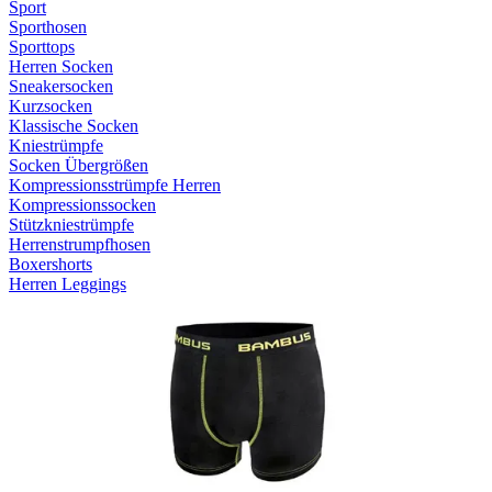
Sport
Sporthosen
Sporttops
Herren Socken
Sneakersocken
Kurzsocken
Klassische Socken
Kniestrümpfe
Socken Übergrößen
Kompressionsstrümpfe Herren
Kompressionssocken
Stützkniestrümpfe
Herrenstrumpfhosen
Boxershorts
Herren Leggings