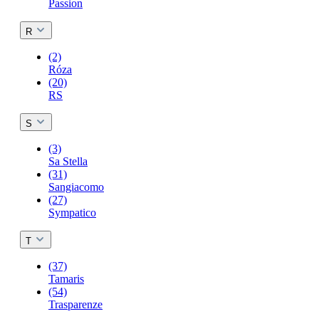
Passion
R
(2)
Róza
(20)
RS
S
(3)
Sa Stella
(31)
Sangiacomo
(27)
Sympatico
T
(37)
Tamaris
(54)
Trasparenze