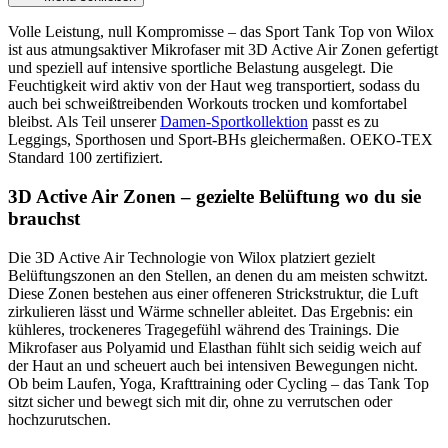
Volle Leistung, null Kompromisse – das Sport Tank Top von Wilox
ist aus atmungsaktiver Mikrofaser mit 3D Active Air Zonen gefertigt
und speziell auf intensive sportliche Belastung ausgelegt. Die
Feuchtigkeit wird aktiv von der Haut weg transportiert, sodass du
auch bei schweißtreibenden Workouts trocken und komfortabel
bleibst. Als Teil unserer
Damen-Sportkollektion
passt es zu
Leggings, Sporthosen und Sport-BHs gleichermaßen. OEKO-TEX
Standard 100 zertifiziert.
3D Active Air Zonen – gezielte Belüftung wo du sie
brauchst
Die 3D Active Air Technologie von Wilox platziert gezielt
Belüftungszonen an den Stellen, an denen du am meisten schwitzt.
Diese Zonen bestehen aus einer offeneren Strickstruktur, die Luft
zirkulieren lässt und Wärme schneller ableitet. Das Ergebnis: ein
kühleres, trockeneres Tragegefühl während des Trainings. Die
Mikrofaser aus Polyamid und Elasthan fühlt sich seidig weich auf
der Haut an und scheuert auch bei intensiven Bewegungen nicht.
Ob beim Laufen, Yoga, Krafttraining oder Cycling – das Tank Top
sitzt sicher und bewegt sich mit dir, ohne zu verrutschen oder
hochzurutschen.