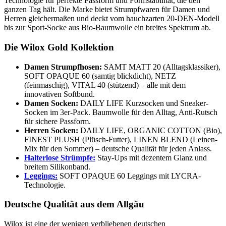
Technologie für perfekte Passform und Formstabilität, die den
ganzen Tag hält. Die Marke bietet Strumpfwaren für Damen und
Herren gleichermaßen und deckt vom hauchzarten 20-DEN-Modell
bis zur Sport-Socke aus Bio-Baumwolle ein breites Spektrum ab.
Die Wilox Gold Kollektion
Damen Strumpfhosen:
SAMT MATT 20 (Alltagsklassiker),
SOFT OPAQUE 60 (samtig blickdicht), NETZ
(feinmaschig), VITAL 40 (stützend) – alle mit dem
innovativen Softbund.
Damen Socken:
DAILY LIFE Kurzsocken und Sneaker-
Socken im 3er-Pack. Baumwolle für den Alltag, Anti-Rutsch
für sichere Passform.
Herren Socken:
DAILY LIFE, ORGANIC COTTON (Bio),
FINEST PLUSH (Plüsch-Futter), LINEN BLEND (Leinen-
Mix für den Sommer) – deutsche Qualität für jeden Anlass.
Halterlose Strümpfe:
Stay-Ups mit dezentem Glanz und
breitem Silikonband.
Leggings:
SOFT OPAQUE 60 Leggings mit LYCRA-
Technologie.
Deutsche Qualität aus dem Allgäu
Wilox ist eine der wenigen verbliebenen deutschen