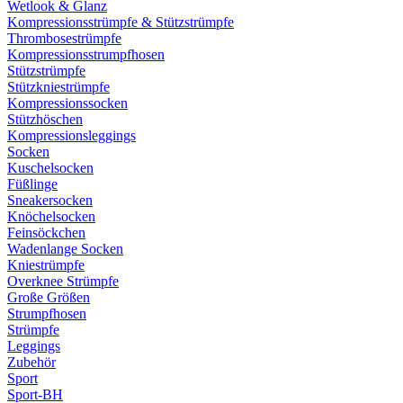
Wetlook & Glanz
Kompressionsstrümpfe & Stützstrümpfe
Thrombosestrümpfe
Kompressionsstrumpfhosen
Stützstrümpfe
Stützkniestrümpfe
Kompressionssocken
Stützhöschen
Kompressionsleggings
Socken
Kuschelsocken
Füßlinge
Sneakersocken
Knöchelsocken
Feinsöckchen
Wadenlange Socken
Kniestrümpfe
Overknee Strümpfe
Große Größen
Strumpfhosen
Strümpfe
Leggings
Zubehör
Sport
Sport-BH