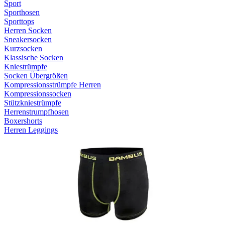
Sport
Sporthosen
Sporttops
Herren Socken
Sneakersocken
Kurzsocken
Klassische Socken
Kniestrümpfe
Socken Übergrößen
Kompressionsstrümpfe Herren
Kompressionssocken
Stützkniestrümpfe
Herrenstrumpfhosen
Boxershorts
Herren Leggings