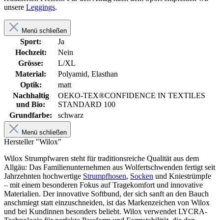
unsere
Leggings
.
Menü schließen
Sport:
Ja
Hochzeit:
Nein
Grösse:
L/XL
Material:
Polyamid, Elasthan
Optik:
matt
Nachhaltig
OEKO-TEX®CONFIDENCE IN TEXTILES
und Bio:
STANDARD 100
Grundfarbe:
schwarz
Menü schließen
Hersteller "Wilox"
Wilox Strumpfwaren steht für traditionsreiche Qualität aus dem
Allgäu: Das Familienunternehmen aus Wolfertschwenden fertigt seit
Jahrzehnten hochwertige
Strumpfhosen
,
Socken
und Kniestrümpfe
– mit einem besonderen Fokus auf Tragekomfort und innovative
Materialien. Der innovative Softbund, der sich sanft an den Bauch
anschmiegt statt einzuschneiden, ist das Markenzeichen von Wilox
und bei Kundinnen besonders beliebt. Wilox verwendet LYCRA-