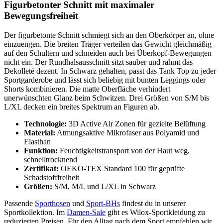
Figurbetonter Schnitt mit maximaler
Bewegungsfreiheit
Der figurbetonte Schnitt schmiegt sich an den Oberkörper an, ohne
einzuengen. Die breiten Träger verteilen das Gewicht gleichmäßig
auf den Schultern und schneiden auch bei Überkopf-Bewegungen
nicht ein. Der Rundhalsausschnitt sitzt sauber und rahmt das
Dekolleté dezent. In Schwarz gehalten, passt das Tank Top zu jeder
Sportgarderobe und lässt sich beliebig mit bunten Leggings oder
Shorts kombinieren. Die matte Oberfläche verhindert
unerwünschten Glanz beim Schwitzen. Drei Größen von S/M bis
L/XL decken ein breites Spektrum an Figuren ab.
Technologie:
3D Active Air Zonen für gezielte Belüftung
Material:
Atmungsaktive Mikrofaser aus Polyamid und
Elasthan
Funktion:
Feuchtigkeitstransport von der Haut weg,
schnelltrocknend
Zertifikat:
OEKO-TEX Standard 100 für geprüfte
Schadstofffreiheit
Größen:
S/M, M/L und L/XL in Schwarz
Passende
Sporthosen
und
Sport-BHs
findest du in unserer
Sportkollektion. Im
Damen-Sale
gibt es Wilox-Sportkleidung zu
reduzierten Preisen. Für den Alltag nach dem Sport empfehlen wir