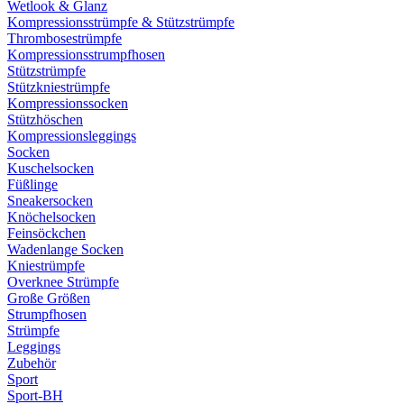
Wetlook & Glanz
Kompressionsstrümpfe & Stützstrümpfe
Thrombosestrümpfe
Kompressionsstrumpfhosen
Stützstrümpfe
Stützkniestrümpfe
Kompressionssocken
Stützhöschen
Kompressionsleggings
Socken
Kuschelsocken
Füßlinge
Sneakersocken
Knöchelsocken
Feinsöckchen
Wadenlange Socken
Kniestrümpfe
Overknee Strümpfe
Große Größen
Strumpfhosen
Strümpfe
Leggings
Zubehör
Sport
Sport-BH