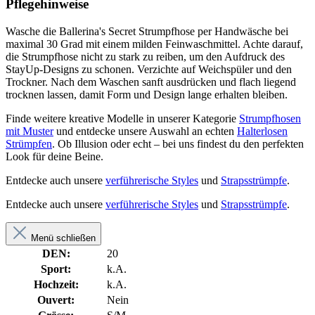
Pflegehinweise
Wasche die Ballerina's Secret Strumpfhose per Handwäsche bei
maximal 30 Grad mit einem milden Feinwaschmittel. Achte darauf,
die Strumpfhose nicht zu stark zu reiben, um den Aufdruck des
StayUp-Designs zu schonen. Verzichte auf Weichspüler und den
Trockner. Nach dem Waschen sanft ausdrücken und flach liegend
trocknen lassen, damit Form und Design lange erhalten bleiben.
Finde weitere kreative Modelle in unserer Kategorie
Strumpfhosen
mit Muster
und entdecke unsere Auswahl an echten
Halterlosen
Strümpfen
. Ob Illusion oder echt – bei uns findest du den perfekten
Look für deine Beine.
Entdecke auch unsere
verführerische Styles
und
Strapsstrümpfe
.
Entdecke auch unsere
verführerische Styles
und
Strapsstrümpfe
.
Menü schließen
DEN:
20
Sport:
k.A.
Hochzeit:
k.A.
Ouvert:
Nein