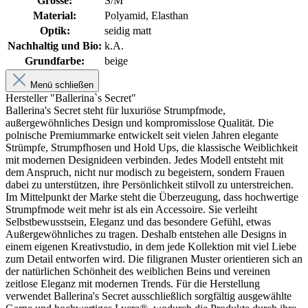
Grösse:
S/M
Material:
Polyamid, Elasthan
Optik:
seidig matt
Nachhaltig und Bio:
k.A.
Grundfarbe:
beige
Menü schließen
Hersteller "Ballerina`s Secret"
Ballerina's Secret steht für luxuriöse Strumpfmode,
außergewöhnliches Design und kompromisslose Qualität. Die
polnische Premiummarke entwickelt seit vielen Jahren elegante
Strümpfe, Strumpfhosen und Hold Ups, die klassische Weiblichkeit
mit modernen Designideen verbinden. Jedes Modell entsteht mit
dem Anspruch, nicht nur modisch zu begeistern, sondern Frauen
dabei zu unterstützen, ihre Persönlichkeit stilvoll zu unterstreichen.
Im Mittelpunkt der Marke steht die Überzeugung, dass hochwertige
Strumpfmode weit mehr ist als ein Accessoire. Sie verleiht
Selbstbewusstsein, Eleganz und das besondere Gefühl, etwas
Außergewöhnliches zu tragen. Deshalb entstehen alle Designs in
einem eigenen Kreativstudio, in dem jede Kollektion mit viel Liebe
zum Detail entworfen wird. Die filigranen Muster orientieren sich an
der natürlichen Schönheit des weiblichen Beins und vereinen
zeitlose Eleganz mit modernen Trends. Für die Herstellung
verwendet Ballerina's Secret ausschließlich sorgfältig ausgewählte