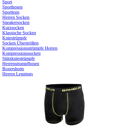
Sport
Sporthosen
Sporttops
Herren Socken
Sneakersocken
Kurzsocken
Klassische Socken
Kniestrümpfe
Socken Übergrößen
Kompressionsstrümpfe Herren
Kompressionssocken
Stützkniestrümpfe
Herrenstrumpfhosen
Boxershorts
Herren Leggings