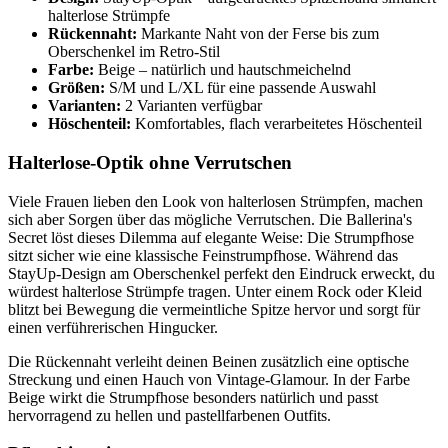
halterlose Strümpfe
Rückennaht:
Markante Naht von der Ferse bis zum
Oberschenkel im Retro-Stil
Farbe:
Beige – natürlich und hautschmeichelnd
Größen:
S/M und L/XL für eine passende Auswahl
Varianten:
2 Varianten verfügbar
Höschenteil:
Komfortables, flach verarbeitetes Höschenteil
Halterlose-Optik ohne Verrutschen
Viele Frauen lieben den Look von halterlosen Strümpfen, machen
sich aber Sorgen über das mögliche Verrutschen. Die Ballerina's
Secret löst dieses Dilemma auf elegante Weise: Die Strumpfhose
sitzt sicher wie eine klassische Feinstrumpfhose. Während das
StayUp-Design am Oberschenkel perfekt den Eindruck erweckt, du
würdest halterlose Strümpfe tragen. Unter einem Rock oder Kleid
blitzt bei Bewegung die vermeintliche Spitze hervor und sorgt für
einen verführerischen Hingucker.
Die Rückennaht verleiht deinen Beinen zusätzlich eine optische
Streckung und einen Hauch von Vintage-Glamour. In der Farbe
Beige wirkt die Strumpfhose besonders natürlich und passt
hervorragend zu hellen und pastellfarbenen Outfits.