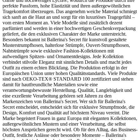
Garne und hochwertiges Lycra®, wodurch die Produkte durch ihre
perfekte Passform, hohe Elastizität und ihren außergewöhnlichen
Tragekomfort überzeugen. Das angenehm weiche Material schmiegt
sich sanft an die Haut an und sorgt für ein luxuriöses Tragegefühl –
vom ersten Moment an. Viele Modelle sind zusätzlich dezent
parfümiert und werden in einer hochwertigen Geschenkverpackung
geliefert, die den exklusiven Charakter der Marke unterstreicht.
Besonders bekannt ist Ballerina's Secret für kunstvoll gestaltete
Musterstrumpfhosen, halterlose Strümpfe, Ouvert-Strumpfhosen,
Nahtstrümpfe sowie exklusive Fashion-Kollektionen mit
aufwendigen Spitzen- und Ornamentdesigns. Jede Kollektion
verbindet stilvolle Eleganz mit sinnlichen Details und macht jedes
Outfit zu einem echten Blickfang. Die Produktion erfolgt in der
Europäischen Union unter hohen Qualitätsstandards. Viele Produkte
sind nach OEKO-TEX® STANDARD 100 zertifiziert und stehen
damit für hautfreundliche Materialien sowie eine
verantwortungsbewusste Herstellung. Qualität, Langlebigkeit und
eine exzellente Verarbeitung gehören seit Jahren zu den
Markenzeichen von Ballerina's Secret. Wer sich für Ballerina's
Secret entscheidet, entscheidet sich für exklusive Strumpfmode, die
Design, Komfort und Qualität auf höchstem Niveau vereint. Die
Marke begeistert Frauen in ganz Europa mit eleganten Kollektionen,
außergewöhnlichen Mustern und einer Verarbeitung, die selbst
höchsten Ansprüchen gerecht wird. Ob für den Alltag, das Business-
Outfit, festliche Anlässe oder besondere Momente – Ballerina's