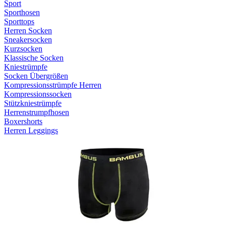
Sport
Sporthosen
Sporttops
Herren Socken
Sneakersocken
Kurzsocken
Klassische Socken
Kniestrümpfe
Socken Übergrößen
Kompressionsstrümpfe Herren
Kompressionssocken
Stützkniestrümpfe
Herrenstrumpfhosen
Boxershorts
Herren Leggings