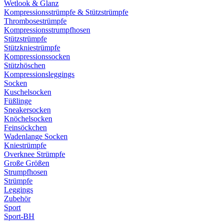
Wetlook & Glanz
Kompressionsstrümpfe & Stützstrümpfe
Thrombosestrümpfe
Kompressionsstrumpfhosen
Stützstrümpfe
Stützkniestrümpfe
Kompressionssocken
Stützhöschen
Kompressionsleggings
Socken
Kuschelsocken
Füßlinge
Sneakersocken
Knöchelsocken
Feinsöckchen
Wadenlange Socken
Kniestrümpfe
Overknee Strümpfe
Große Größen
Strumpfhosen
Strümpfe
Leggings
Zubehör
Sport
Sport-BH