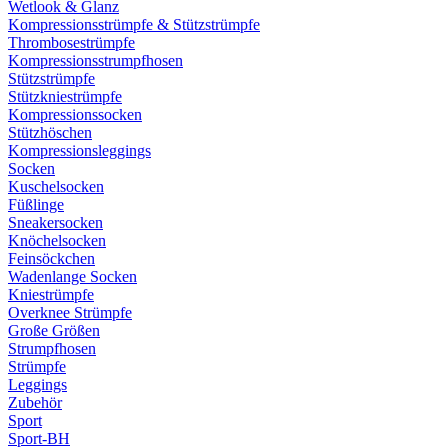
Wetlook & Glanz
Kompressionsstrümpfe & Stützstrümpfe
Thrombosestrümpfe
Kompressionsstrumpfhosen
Stützstrümpfe
Stützkniestrümpfe
Kompressionssocken
Stützhöschen
Kompressionsleggings
Socken
Kuschelsocken
Füßlinge
Sneakersocken
Knöchelsocken
Feinsöckchen
Wadenlange Socken
Kniestrümpfe
Overknee Strümpfe
Große Größen
Strumpfhosen
Strümpfe
Leggings
Zubehör
Sport
Sport-BH