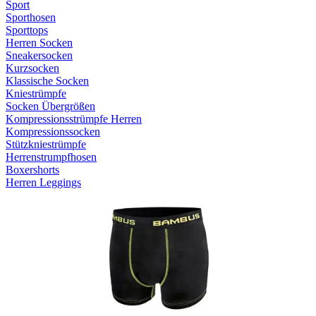
Sport
Sporthosen
Sporttops
Herren Socken
Sneakersocken
Kurzsocken
Klassische Socken
Kniestrümpfe
Socken Übergrößen
Kompressionsstrümpfe Herren
Kompressionssocken
Stützkniestrümpfe
Herrenstrumpfhosen
Boxershorts
Herren Leggings