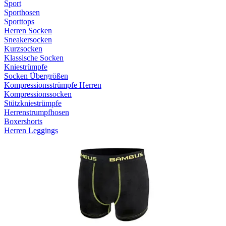
Sport
Sporthosen
Sporttops
Herren Socken
Sneakersocken
Kurzsocken
Klassische Socken
Kniestrümpfe
Socken Übergrößen
Kompressionsstrümpfe Herren
Kompressionssocken
Stützkniestrümpfe
Herrenstrumpfhosen
Boxershorts
Herren Leggings