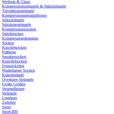
Wetlook & Glanz
Kompressionsstrümpfe & Stützstrümpfe
Thrombosestrümpfe
Kompressionsstrumpfhosen
Stützstrümpfe
Stützkniestrümpfe
Kompressionssocken
Stützhöschen
Kompressionsleggings
Socken
Kuschelsocken
Füßlinge
Sneakersocken
Knöchelsocken
Feinsöckchen
Wadenlange Socken
Kniestrümpfe
Overknee Strümpfe
Große Größen
Strumpfhosen
Strümpfe
Leggings
Zubehör
Sport
Sport-BH