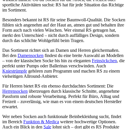
sportliche Aktivitäten suchst: RS hat für jede Situation das Richtige
im Sortiment.
Besonders bekannt ist RS für seine Baumwoll-Qualität. Die Socken
fühlen sich angenehm auf der Haut an, atmen gut und behalten ihre
Form auch nach vielen Wäschen. Wer einmal RS getragen hat,
merkt den Unterschied – nicht durch auffälliges Design, sondern
durch das schlichte Wohlgefühl beim Tragen.
Das Sortiment richtet sich an Damen und Herren gleichermaßen.
Bei den
Damensocken
findest du eine breite Auswahl an Modellen
– von der klassischen Socke bis hin zu eleganten
Feinsöckchen
, die
perfekt unter Pumps oder Ballerinas verschwinden. Auch
Kniestrümpfe
gehören zum Programm und machen RS zu einem
vielseitigen Allround-Anbieter.
Für Herren bietet RS ein ebenso durchdachtes Sortiment: Die
Herrensocken
überzeugen durch klassische Schnitte, angenehme
Passform und robuste Verarbeitung. Perfekt für Büro, Alltag und
Freizeit – zuverlässig, wie man es von einem deutschen Hersteller
erwartet.
Wer neben Socken auch funktionale Beinbekleidung sucht, findet
im Bereich
Funktion & Medica
weitere hochwertige Optionen.
Auch ein Blick in den
Sale
lohnt sich – dort gibt es RS Produkte