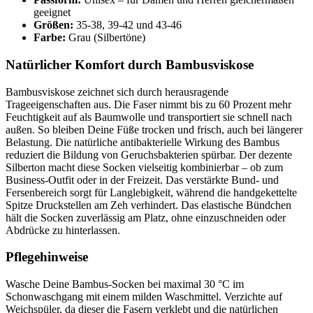
geeignet
Größen:
35-38, 39-42 und 43-46
Farbe:
Grau (Silbertöne)
Natürlicher Komfort durch Bambusviskose
Bambusviskose zeichnet sich durch herausragende
Trageeigenschaften aus. Die Faser nimmt bis zu 60 Prozent mehr
Feuchtigkeit auf als Baumwolle und transportiert sie schnell nach
außen. So bleiben Deine Füße trocken und frisch, auch bei längerer
Belastung. Die natürliche antibakterielle Wirkung des Bambus
reduziert die Bildung von Geruchsbakterien spürbar. Der dezente
Silberton macht diese Socken vielseitig kombinierbar – ob zum
Business-Outfit oder in der Freizeit. Das verstärkte Bund- und
Fersenbereich sorgt für Langlebigkeit, während die handgekettelte
Spitze Druckstellen am Zeh verhindert. Das elastische Bündchen
hält die Socken zuverlässig am Platz, ohne einzuschneiden oder
Abdrücke zu hinterlassen.
Pflegehinweise
Wasche Deine Bambus-Socken bei maximal 30 °C im
Schonwaschgang mit einem milden Waschmittel. Verzichte auf
Weichspüler, da dieser die Fasern verklebt und die natürlichen