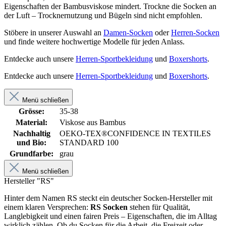
Eigenschaften der Bambusviskose mindert. Trockne die Socken an
der Luft – Trocknernutzung und Bügeln sind nicht empfohlen.
Stöbere in unserer Auswahl an
Damen-Socken
oder
Herren-Socken
und finde weitere hochwertige Modelle für jeden Anlass.
Entdecke auch unsere
Herren-Sportbekleidung
und
Boxershorts
.
Entdecke auch unsere
Herren-Sportbekleidung
und
Boxershorts
.
Menü schließen
Grösse:
35-38
Material:
Viskose aus Bambus
Nachhaltig
OEKO-TEX®CONFIDENCE IN TEXTILES
und Bio:
STANDARD 100
Grundfarbe:
grau
Menü schließen
Hersteller "RS"
Hinter dem Namen RS steckt ein deutscher Socken-Hersteller mit
einem klaren Versprechen:
RS Socken
stehen für Qualität,
Langlebigkeit und einen fairen Preis – Eigenschaften, die im Alltag
wirklich zählen. Ob du Socken für die Arbeit, die Freizeit oder