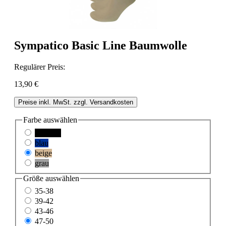
Sympatico Basic Line Baumwolle
Regulärer Preis:
13,90 €
Preise inkl. MwSt. zzgl. Versandkosten
Farbe
auswählen
schwarz
blau
beige
grau
Größe
auswählen
35-38
39-42
43-46
47-50