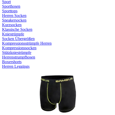
Sport
Sporthosen
Sporttops
Herren Socken
Sneakersocken
Kurzsocken
Klassische Socken
Kniestrümpfe
Socken Übergrößen
Kompressionsstrümpfe Herren
Kompressionssocken
Stützkniestrümpfe
Herrenstrumpfhosen
Boxershorts
Herren Leggings