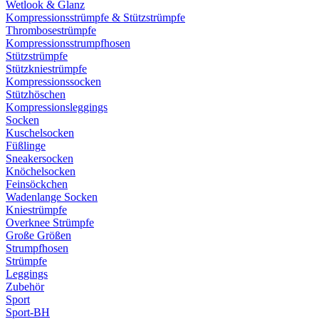
Wetlook & Glanz
Kompressionsstrümpfe & Stützstrümpfe
Thrombosestrümpfe
Kompressionsstrumpfhosen
Stützstrümpfe
Stützkniestrümpfe
Kompressionssocken
Stützhöschen
Kompressionsleggings
Socken
Kuschelsocken
Füßlinge
Sneakersocken
Knöchelsocken
Feinsöckchen
Wadenlange Socken
Kniestrümpfe
Overknee Strümpfe
Große Größen
Strumpfhosen
Strümpfe
Leggings
Zubehör
Sport
Sport-BH