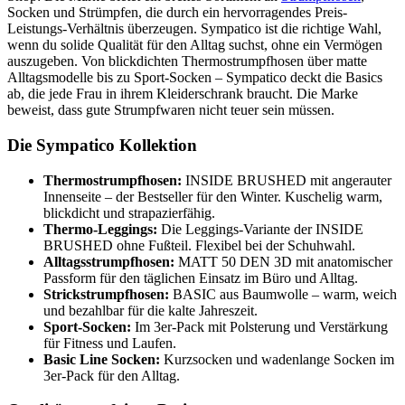
Socken und Strümpfen, die durch ein hervorragendes Preis-
Leistungs-Verhältnis überzeugen. Sympatico ist die richtige Wahl,
wenn du solide Qualität für den Alltag suchst, ohne ein Vermögen
auszugeben. Von blickdichten Thermostrumpfhosen über matte
Alltagsmodelle bis zu Sport-Socken – Sympatico deckt die Basics
ab, die jede Frau in ihrem Kleiderschrank braucht. Die Marke
beweist, dass gute Strumpfwaren nicht teuer sein müssen.
Die Sympatico Kollektion
Thermostrumpfhosen:
INSIDE BRUSHED mit angerauter
Innenseite – der Bestseller für den Winter. Kuschelig warm,
blickdicht und strapazierfähig.
Thermo-Leggings:
Die Leggings-Variante der INSIDE
BRUSHED ohne Fußteil. Flexibel bei der Schuhwahl.
Alltagsstrumpfhosen:
MATT 50 DEN 3D mit anatomischer
Passform für den täglichen Einsatz im Büro und Alltag.
Strickstrumpfhosen:
BASIC aus Baumwolle – warm, weich
und bezahlbar für die kalte Jahreszeit.
Sport-Socken:
Im 3er-Pack mit Polsterung und Verstärkung
für Fitness und Laufen.
Basic Line Socken:
Kurzsocken und wadenlange Socken im
3er-Pack für den Alltag.