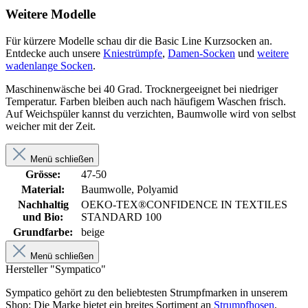
Weitere Modelle
Für kürzere Modelle schau dir die Basic Line Kurzsocken an.
Entdecke auch unsere
Kniestrümpfe
,
Damen-Socken
und
weitere
wadenlange Socken
.
Maschinenwäsche bei 40 Grad. Trocknergeeignet bei niedriger
Temperatur. Farben bleiben auch nach häufigem Waschen frisch.
Auf Weichspüler kannst du verzichten, Baumwolle wird von selbst
weicher mit der Zeit.
Menü schließen
Grösse:
47-50
Material:
Baumwolle, Polyamid
Nachhaltig
OEKO-TEX®CONFIDENCE IN TEXTILES
und Bio:
STANDARD 100
Grundfarbe:
beige
Menü schließen
Hersteller "Sympatico"
Sympatico gehört zu den beliebtesten Strumpfmarken in unserem
Shop: Die Marke bietet ein breites Sortiment an
Strumpfhosen
,