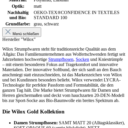
Optik:
matt
Nachhaltig
OEKO-TEX®CONFIDENCE IN TEXTILES
und Bio:
STANDARD 100
Grundfarbe:
grau, schwarz
Menü schließen
Hersteller "Wilox"
Wilox Strumpfwaren steht für traditionsreiche Qualität aus dem
Allgäu: Das Familienunternehmen aus Wolfertschwenden fertigt seit
Jahrzehnten hochwertige
Strumpfhosen
,
Socken
und Kniestrümpfe
– mit einem besonderen Fokus auf Tragekomfort und innovative
Materialien. Der innovative Softbund, der sich sanft an den Bauch
anschmiegt statt einzuschneiden, ist das Markenzeichen von Wilox
und bei Kundinnen besonders beliebt. Wilox verwendet LYCRA-
Technologie für perfekte Passform und Formstabilität, die den
ganzen Tag hält. Die Marke bietet Strumpfwaren für Damen und
Herren gleichermaßen und deckt vom hauchzarten 20-DEN-Modell
bis zur Sport-Socke aus Bio-Baumwolle ein breites Spektrum ab.
Die Wilox Gold Kollektion
Damen Strumpfhosen:
SAMT MATT 20 (Alltagsklassiker),
SOFT OPAQUE 60 (samtig blickdicht), NETZ