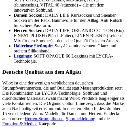
(feinmaschig), VITAL 40 (stützend) – alle mit dem
innovativen Softbund.
Damen Socken:
DAILY LIFE Kurzsocken und Sneaker-
Socken im 3er-Pack. Baumwolle für den Alltag, Anti-Rutsch
für sichere Passform.
Herren Socken:
DAILY LIFE, ORGANIC COTTON (Bio),
FINEST PLUSH (Plüsch-Futter), LINEN BLEND (Leinen-
Mix für den Sommer) – deutsche Qualität für jeden Anlass.
Halterlose Strümpfe:
Stay-Ups mit dezentem Glanz und
breitem Silikonband.
Leggings:
SOFT OPAQUE 60 Leggings mit LYCRA-
Technologie.
Deutsche Qualität aus dem Allgäu
Wilox ist eine der wenigen verbliebenen deutschen
Strumpfwarenmarken, die auf Qualität statt Massenproduktion setzt.
Die Kombination aus LYCRA-Technologie, Softbund und
durchdachter Materialauswahl macht Wilox-Produkte langlebiger als
viele Konkurrenten. Die Organic Cotton Linie zeigt, dass die Marke
auch Nachhaltigkeit ernst nimmt. In unserem Shop findest du über
15 verschiedene Wilox-Modelle für Damen und Herren. Entdecke
auch unsere
Herren-Strumpfhosen
,
Sportbekleidung
und die
Funktion & Medica
Kategorie.