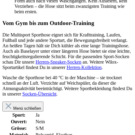
Form auch nach vielen Waschgängen. Kein Ausleiern, kein
Verziehen – die Hose sitzt beim zwanzigsten Training wie
beim ersten.
Vom Gym bis zum Outdoor-Training
Die Multisport Sporthose eignet sich für Krafttraining, Laufen,
Fußball und jede andere Sportart, die Bewegungsfreiheit verlangt.
An heißen Tagen hält sie Dich kühler als eine lange Trainingshose.
Auch als Baselayer unter einer längeren Hose bietet sie eine leichte,
feuchtigkeitsregulierende Schicht. Für die passenden Sport-Socken
schau Dir unsere
Herren-Sneaker-Socken
an. Weitere Wilox-
Sportartikel findest Du in unserer
Herren-Kollektion
.
Wasche die Sporthose bei 40 °C in der Maschine – sie trocknet
schnell an der Luft. Verzichte auf Weichspüler, da dieser die
Atmungsaktivität beeinträchtigt. Weitere Sportbekleidung findest Du
in unserer
Socken-Übersicht
.
Menü schließen
Sport:
Ja
Ouvert:
Nein
Grösse:
S/M
Material:
Polyamid, Elasthan