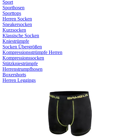
Sport
Sporthosen
Sporttops
Herren Socken
Sneakersocken
Kurzsocken
Klassische Socken
Kniestrümpfe
Socken Übergrößen
Kompressionsstrümpfe Herren
Kompressionssocken
Stützkniestrümpfe
Herrenstrumpfhosen
Boxershorts
Herren Leggings