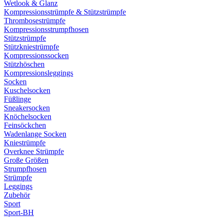
Wetlook & Glanz
Kompressionsstrümpfe & Stützstrümpfe
Thrombosestrümpfe
Kompressionsstrumpfhosen
Stützstrümpfe
Stützkniestrümpfe
Kompressionssocken
Stützhöschen
Kompressionsleggings
Socken
Kuschelsocken
Füßlinge
Sneakersocken
Knöchelsocken
Feinsöckchen
Wadenlange Socken
Kniestrümpfe
Overknee Strümpfe
Große Größen
Strumpfhosen
Strümpfe
Leggings
Zubehör
Sport
Sport-BH