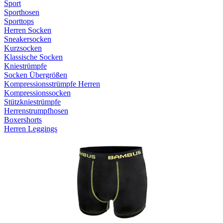
Sport
Sporthosen
Sporttops
Herren Socken
Sneakersocken
Kurzsocken
Klassische Socken
Kniestrümpfe
Socken Übergrößen
Kompressionsstrümpfe Herren
Kompressionssocken
Stützkniestrümpfe
Herrenstrumpfhosen
Boxershorts
Herren Leggings