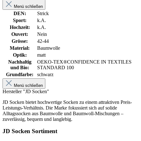
Menü schließen
DEN:
Strick
Sport:
k.A.
Hochzeit:
k.A.
Ouvert:
Nein
Grösse:
42-44
Material:
Baumwolle
Optik:
matt
Nachhaltig
OEKO-TEX®CONFIDENCE IN TEXTILES
und Bio:
STANDARD 100
Grundfarbe:
schwarz
Menü schließen
Hersteller "JD Socken"
JD Socken bietet hochwertige Socken zu einem attraktiven Preis-
Leistungs-Verhältnis. Die Marke fokussiert sich auf solide
Alltagssocken aus Baumwolle und Baumwoll-Mischungen –
zuverlässig, bequem und langlebig.
JD Socken Sortiment