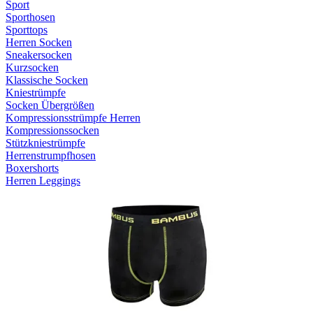
Sport
Sporthosen
Sporttops
Herren Socken
Sneakersocken
Kurzsocken
Klassische Socken
Kniestrümpfe
Socken Übergrößen
Kompressionsstrümpfe Herren
Kompressionssocken
Stützkniestrümpfe
Herrenstrumpfhosen
Boxershorts
Herren Leggings