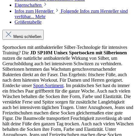
Eigenschaften
Infos zum Hersteller
Folgende Infos zum Hersteller sind
verfübar...
Mehr
Größentabelle
Menü schließen
Sportsocken mit antibakterieller Silber-Technologie für intensives
Training? Die
JD SP10M Unisex Sportsocken mit Silberionen
nutzen die natürliche antibakterielle Wirkung von Silber, um
Geruchsbildung auch bei intensivem Schwitzen zu verhindern.
Silberionen hemmen das Wachstum geruchsverursachender
Bakterien direkt an der Faser. Das Ergebnis: frischere Füße, auch
nach dem härtesten Workout. Für Damen und Herren geeignet.
Entdecke unser
Sport-Sortiment
. Im praktischen Set hast du immer
ein frisches Paar griffbereit für die ganze Woche. Auch nach vielen
Wäschen behalten die Socken ihre Form, Farbe und Elastizität. Die
verstärkte Ferse und Spitze sorgen für zusätzliche Langlebigkeit
auch bei intensivem täglichen Tragen. Unter Anzughosen, Jeans und
Freizeitschuhen machen diese Socken gleichermaßen eine gute
Figur. Die Baumwolle transportiert Feuchtigkeit zuverlässig ab und
hält deine Füße den ganzen Tag trocken. Auch nach vielen Wäschen
behalten die Socken ihre Form, Farbe und Elastizität. Unter
Anzughosen, Jeans und Freizeitschuhen machen diese Socken