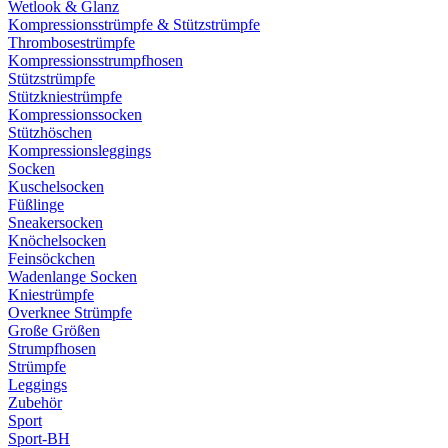
Wetlook & Glanz
Kompressionsstrümpfe & Stützstrümpfe
Thrombosestrümpfe
Kompressionsstrumpfhosen
Stützstrümpfe
Stützkniestrümpfe
Kompressionssocken
Stützhöschen
Kompressionsleggings
Socken
Kuschelsocken
Füßlinge
Sneakersocken
Knöchelsocken
Feinsöckchen
Wadenlange Socken
Kniestrümpfe
Overknee Strümpfe
Große Größen
Strumpfhosen
Strümpfe
Leggings
Zubehör
Sport
Sport-BH