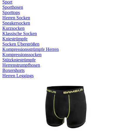
Sport
Sporthosen
Sporttops
Herren Socken
Sneakersocken
Kurzsocken
Klassische Socken
Kniestrümpfe
Socken Übergrößen
Kompressionsstrümpfe Herren
Kompressionssocken
Stützkniestrümpfe
Herrenstrumpfhosen
Boxershorts
Herren Leggings