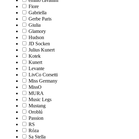
emilio cavallini
Fiore
Gabriella
Gerbe Paris
Giulia
Glamory
Hudson
JD Socken
Julius Kunert
Kotek
Kunert
Levante
LivCo Corsetti
Miss Germany
MissO
MURA
Music Legs
Mustang
Oroblú
Passion
RS
Róza
Sa Stella