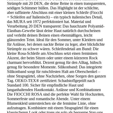
Strümpfe mit 20 DEN, die deine Beine in einen transparenten,
seidigen Schimmer hüllen. Das Highlight ist der schlichte,
aber raffinierte Abschluss mit einer kleinen Schleife (Fiocchi
= Schleifen auf Italienisch) – ein typisch italienisches Detail,
das MURA seit 1972 perfektioniert hat. Material und
Verarbeitung 20 DEN transparent: Das hauchzarte Polyamid-
Elasthan-Gewebe lässt deine Haut natürlich durchscheinen
und verleiht deinen Beinen einen ebenmäßigen, leicht
glänzenden Teint. Ideal für den Sommer, unter Kleidern und
für Anlässe, bei denen nackte Beine zu leger, aber blickdichte
Strümpfe zu schwer wären. Schleifendetail am Bund: Die
kleine Rosa-Schleife am Abschluss setzt einen femininen
Akzent, der beim Sitzen oder unter einem kürzeren Rock
charmant hervorblitzt. Dezent genug für den Alltag, hübsch
genug für besondere Momente. Silikonband: Das integrierte
Silikonband sorgt für rutschfesten Halt am Oberschenkel –
ohne Strapsgürtel, ohne Nachziehen, ohne Sorgen den ganzen
Tag. OEKO-TEX® zertifiziert: Schadstoffgeprüft nach
Standard 100. Sicher für empfindliche Haut und
langanhaltenden Hautkontakt. Anlässe und Kombinationen
Die FIOCCHI ROSA sind die perfekte Wahl für Hochzeiten,
Sommerfeste und romantische Abende. Unter einem
Blumenkleid unterstreichen sie die feminine Linie, ohne
aufzutragen. Kombiniere mit einem Strapsgürtel für einen
klassischeren Look oder trage sie solo als bequeme Stay-ups.