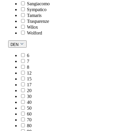
Sangiacomo
Sympatico
Tamaris
Trasparenze
Wilox
Wolford
DEN
6
7
8
12
15
17
20
30
40
50
60
70
80