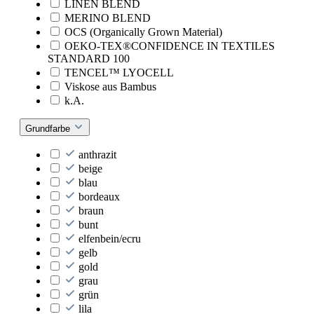
LINEN BLEND
MERINO BLEND
OCS (Organically Grown Material)
OEKO-TEX®CONFIDENCE IN TEXTILES
STANDARD 100
TENCEL™ LYOCELL
Viskose aus Bambus
k.A.
Grundfarbe
anthrazit
beige
blau
bordeaux
braun
bunt
elfenbein/ecru
gelb
gold
grau
grün
lila