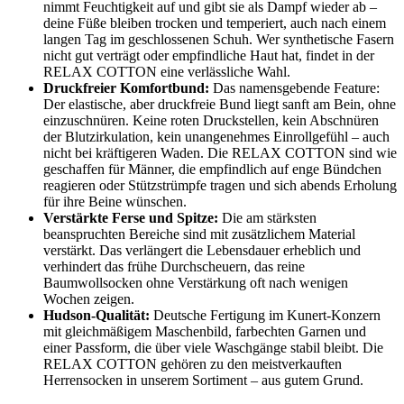
nimmt Feuchtigkeit auf und gibt sie als Dampf wieder ab –
deine Füße bleiben trocken und temperiert, auch nach einem
langen Tag im geschlossenen Schuh. Wer synthetische Fasern
nicht gut verträgt oder empfindliche Haut hat, findet in der
RELAX COTTON eine verlässliche Wahl.
Druckfreier Komfortbund:
Das namensgebende Feature:
Der elastische, aber druckfreie Bund liegt sanft am Bein, ohne
einzuschnüren. Keine roten Druckstellen, kein Abschnüren
der Blutzirkulation, kein unangenehmes Einrollgefühl – auch
nicht bei kräftigeren Waden. Die RELAX COTTON sind wie
geschaffen für Männer, die empfindlich auf enge Bündchen
reagieren oder Stützstrümpfe tragen und sich abends Erholung
für ihre Beine wünschen.
Verstärkte Ferse und Spitze:
Die am stärksten
beanspruchten Bereiche sind mit zusätzlichem Material
verstärkt. Das verlängert die Lebensdauer erheblich und
verhindert das frühe Durchscheuern, das reine
Baumwollsocken ohne Verstärkung oft nach wenigen
Wochen zeigen.
Hudson-Qualität:
Deutsche Fertigung im Kunert-Konzern
mit gleichmäßigem Maschenbild, farbechten Garnen und
einer Passform, die über viele Waschgänge stabil bleibt. Die
RELAX COTTON gehören zu den meistverkauften
Herrensocken in unserem Sortiment – aus gutem Grund.