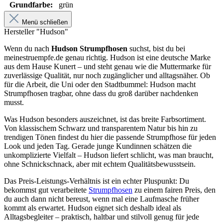
Grundfarbe:
grün
Menü schließen
Hersteller "Hudson"
Wenn du nach
Hudson Strumpfhosen
suchst, bist du bei
meinestruempfe.de genau richtig. Hudson ist eine deutsche Marke
aus dem Hause Kunert – und steht genau wie die Muttermarke für
zuverlässige Qualität, nur noch zugänglicher und alltagsnäher. Ob
für die Arbeit, die Uni oder den Stadtbummel: Hudson macht
Strumpfhosen tragbar, ohne dass du groß darüber nachdenken
musst.
Was Hudson besonders auszeichnet, ist das breite Farbsortiment.
Von klassischem Schwarz und transparentem Natur bis hin zu
trendigen Tönen findest du hier die passende Strumpfhose für jeden
Look und jeden Tag. Gerade junge Kundinnen schätzen die
unkomplizierte Vielfalt – Hudson liefert schlicht, was man braucht,
ohne Schnickschnack, aber mit echtem Qualitätsbewusstsein.
Das Preis-Leistungs-Verhältnis ist ein echter Pluspunkt: Du
bekommst gut verarbeitete
Strumpfhosen
zu einem fairen Preis, den
du auch dann nicht bereust, wenn mal eine Laufmasche früher
kommt als erwartet. Hudson eignet sich deshalb ideal als
Alltagsbegleiter – praktisch, haltbar und stilvoll genug für jede