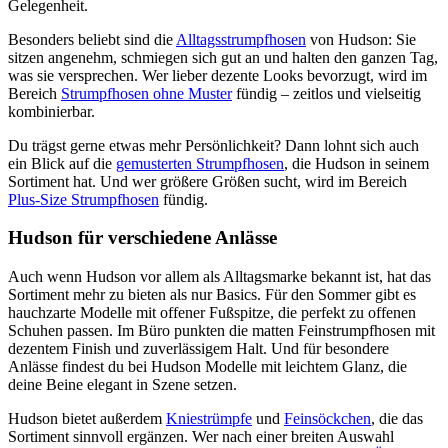
Gelegenheit.
Besonders beliebt sind die
Alltagsstrumpfhosen
von Hudson: Sie
sitzen angenehm, schmiegen sich gut an und halten den ganzen Tag,
was sie versprechen. Wer lieber dezente Looks bevorzugt, wird im
Bereich
Strumpfhosen ohne Muster
fündig – zeitlos und vielseitig
kombinierbar.
Du trägst gerne etwas mehr Persönlichkeit? Dann lohnt sich auch
ein Blick auf die
gemusterten Strumpfhosen
, die Hudson in seinem
Sortiment hat. Und wer größere Größen sucht, wird im Bereich
Plus-Size Strumpfhosen
fündig.
Hudson für verschiedene Anlässe
Auch wenn Hudson vor allem als Alltagsmarke bekannt ist, hat das
Sortiment mehr zu bieten als nur Basics. Für den Sommer gibt es
hauchzarte Modelle mit offener Fußspitze, die perfekt zu offenen
Schuhen passen. Im Büro punkten die matten Feinstrumpfhosen mit
dezentem Finish und zuverlässigem Halt. Und für besondere
Anlässe findest du bei Hudson Modelle mit leichtem Glanz, die
deine Beine elegant in Szene setzen.
Hudson bietet außerdem
Kniestrümpfe
und
Feinsöckchen
, die das
Sortiment sinnvoll ergänzen. Wer nach einer breiten Auswahl