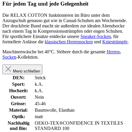
Für jeden Tag und jede Gelegenheit
Die RELAX COTTON funktionieren im Büro unter dem
Anzugschuh genauso gut wie in Casual-Schuhen am Wochenende.
Der druckfreie Bund macht sie außerdem zur idealen Abendsocke
nach einem Tag in Kompressionsstrümpfen oder engen Schuhen.
Für sportlichere Einsätze entdecke unsere
Sneaker-Socken
, für
formellere Anlässe die
klassischen Herrensocken
und
Kniestrümpfe
.
Maschinenwäsche bei 40°C. Stöbere durch die gesamte
Herren-
Socken
-Kollektion.
Menü schließen
DEN:
Strick
Sport:
k.A.
Hochzeit:
k.A.
Ouvert:
Nein
Grösse:
45-46
Material:
Baumwolle, Elasthan
Optik:
matt
Nachhaltig
OEKO-TEX®CONFIDENCE IN TEXTILES
und Bio:
STANDARD 100