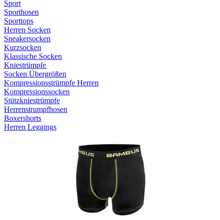
Sport
Sporthosen
Sporttops
Herren Socken
Sneakersocken
Kurzsocken
Klassische Socken
Kniestrümpfe
Socken Übergrößen
Kompressionsstrümpfe Herren
Kompressionssocken
Stützkniestrümpfe
Herrenstrumpfhosen
Boxershorts
Herren Leggings