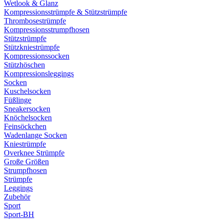
Wetlook & Glanz
Kompressionsstrümpfe & Stützstrümpfe
Thrombosestrümpfe
Kompressionsstrumpfhosen
Stützstrümpfe
Stützkniestrümpfe
Kompressionssocken
Stützhöschen
Kompressionsleggings
Socken
Kuschelsocken
Füßlinge
Sneakersocken
Knöchelsocken
Feinsöckchen
Wadenlange Socken
Kniestrümpfe
Overknee Strümpfe
Große Größen
Strumpfhosen
Strümpfe
Leggings
Zubehör
Sport
Sport-BH