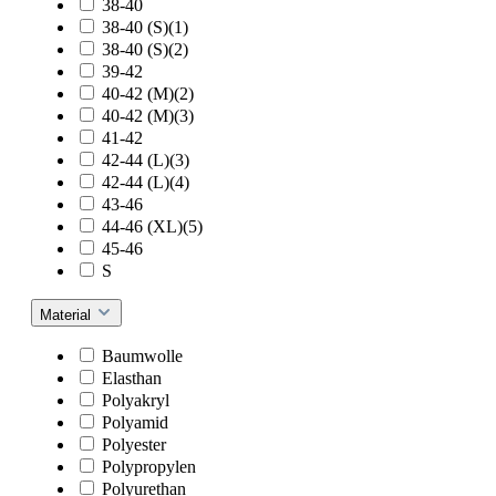
38-40
38-40 (S)(1)
38-40 (S)(2)
39-42
40-42 (M)(2)
40-42 (M)(3)
41-42
42-44 (L)(3)
42-44 (L)(4)
43-46
44-46 (XL)(5)
45-46
S
Material
Baumwolle
Elasthan
Polyakryl
Polyamid
Polyester
Polypropylen
Polyurethan