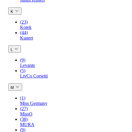
K
(23)
Kotek
(44)
Kunert
L
(9)
Levante
(5)
LivCo Corsetti
M
(1)
Miss Germany
(27)
MissO
(38)
MURA
(9)