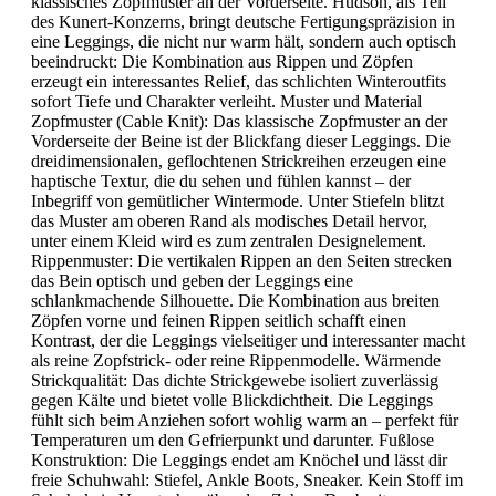
klassisches Zopfmuster an der Vorderseite. Hudson, als Teil
des Kunert-Konzerns, bringt deutsche Fertigungspräzision in
eine Leggings, die nicht nur warm hält, sondern auch optisch
beeindruckt: Die Kombination aus Rippen und Zöpfen
erzeugt ein interessantes Relief, das schlichten Winteroutfits
sofort Tiefe und Charakter verleiht. Muster und Material
Zopfmuster (Cable Knit): Das klassische Zopfmuster an der
Vorderseite der Beine ist der Blickfang dieser Leggings. Die
dreidimensionalen, geflochtenen Strickreihen erzeugen eine
haptische Textur, die du sehen und fühlen kannst – der
Inbegriff von gemütlicher Wintermode. Unter Stiefeln blitzt
das Muster am oberen Rand als modisches Detail hervor,
unter einem Kleid wird es zum zentralen Designelement.
Rippenmuster: Die vertikalen Rippen an den Seiten strecken
das Bein optisch und geben der Leggings eine
schlankmachende Silhouette. Die Kombination aus breiten
Zöpfen vorne und feinen Rippen seitlich schafft einen
Kontrast, der die Leggings vielseitiger und interessanter macht
als reine Zopfstrick- oder reine Rippenmodelle. Wärmende
Strickqualität: Das dichte Strickgewebe isoliert zuverlässig
gegen Kälte und bietet volle Blickdichtheit. Die Leggings
fühlt sich beim Anziehen sofort wohlig warm an – perfekt für
Temperaturen um den Gefrierpunkt und darunter. Fußlose
Konstruktion: Die Leggings endet am Knöchel und lässt dir
freie Schuhwahl: Stiefel, Ankle Boots, Sneaker. Kein Stoff im