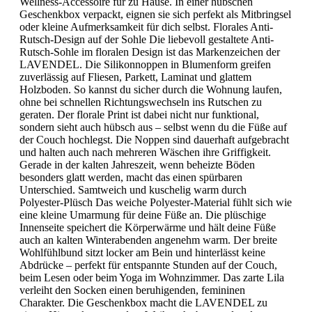
Wellness-Accessoire für zu Hause. In einer hübschen
Geschenkbox verpackt, eignen sie sich perfekt als Mitbringsel
oder kleine Aufmerksamkeit für dich selbst. Florales Anti-
Rutsch-Design auf der Sohle Die liebevoll gestaltete Anti-
Rutsch-Sohle im floralen Design ist das Markenzeichen der
LAVENDEL. Die Silikonnoppen in Blumenform greifen
zuverlässig auf Fliesen, Parkett, Laminat und glattem
Holzboden. So kannst du sicher durch die Wohnung laufen,
ohne bei schnellen Richtungswechseln ins Rutschen zu
geraten. Der florale Print ist dabei nicht nur funktional,
sondern sieht auch hübsch aus – selbst wenn du die Füße auf
der Couch hochlegst. Die Noppen sind dauerhaft aufgebracht
und halten auch nach mehreren Wäschen ihre Griffigkeit.
Gerade in der kalten Jahreszeit, wenn beheizte Böden
besonders glatt werden, macht das einen spürbaren
Unterschied. Samtweich und kuschelig warm durch
Polyester-Plüsch Das weiche Polyester-Material fühlt sich wie
eine kleine Umarmung für deine Füße an. Die plüschige
Innenseite speichert die Körperwärme und hält deine Füße
auch an kalten Winterabenden angenehm warm. Der breite
Wohlfühlbund sitzt locker am Bein und hinterlässt keine
Abdrücke – perfekt für entspannte Stunden auf der Couch,
beim Lesen oder beim Yoga im Wohnzimmer. Das zarte Lila
verleiht den Socken einen beruhigenden, femininen
Charakter. Die Geschenkbox macht die LAVENDEL zu