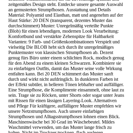
zeitgemäßes Design steht. Entdecke unsere gesamte Auswahl
an gemusterten Strumpfhosen. Ausstattung und Details
Material: Polyamid und Elasthan, matt und angenehm auf der
Haut Stärke: 20 DEN (transparent, dezentes Muster das
durchschimmert) Muster: Unregelmäßig verteilte Punkte
(Blob) für einen lebendigen, modernen Look Verarbeitung:
Komfortbund und verstärkte Zehenspitze für Haltbarkeit
Varianten: 9 Farb- und Größenkombinationen Verspielt und
vielseitig Die BLOB hebt sich durch ihr unregelmäßiges
Punktemuster von klassischen Strumpfhosen ab. Dezent
genug fürs Büro unter einem schlichten Rock, modisch genug
für den Abend zu einem kleinen Schwarzen. Kombiniere sie
zu einfarbigen Outfits, damit das Muster seine volle Wirkung
entfalten kann. Bei 20 DEN schimmert das Muster sanft
durch und wirkt nicht aufdringlich. In dunkleren Farben ist
der Effekt subtiler, in helleren Tönen lebhafter und auffälliger.
Eine Strumpfhose, die Komplimente einsammelt, ohne laut zu
sein. Trage sie zu Röcken, unter Shorts oder sogar unter Jeans
mit Rissen für einen lässigen Layering-Look. Alternativen
und Pflege Für kräftigere, auffälligere Muster empfehlen wir
unsere Netzstrumpfhosen. Auch unsere einfarbigen
Strumpfhosen und Alltagsstrumpfhosen lohnen einen Blick.
Maschinenwäsche bei 30 Grad im Wäschebeutel. Mildes
Waschmittel verwenden, um das Muster lange frisch zu
halten. Nicht im Trockner trocknen, flach auslegen.