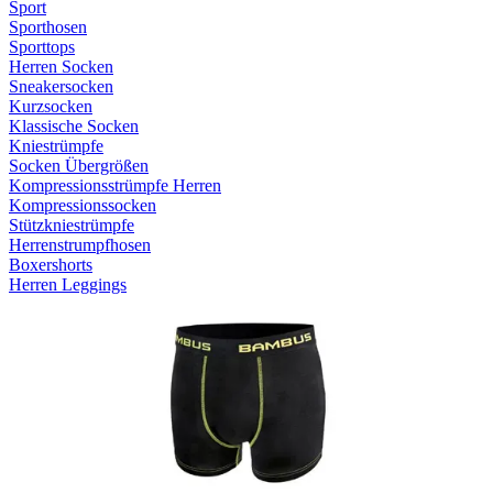
Sport
Sporthosen
Sporttops
Herren Socken
Sneakersocken
Kurzsocken
Klassische Socken
Kniestrümpfe
Socken Übergrößen
Kompressionsstrümpfe Herren
Kompressionssocken
Stützkniestrümpfe
Herrenstrumpfhosen
Boxershorts
Herren Leggings