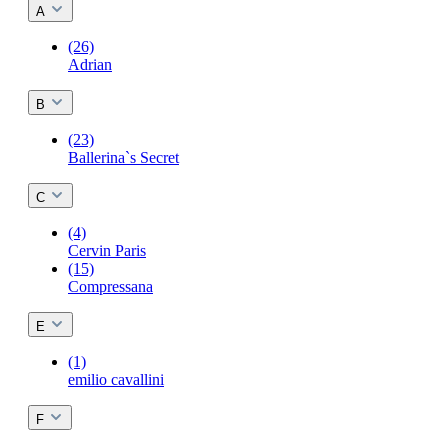
A
(26)
Adrian
B
(23)
Ballerina`s Secret
C
(4)
Cervin Paris
(15)
Compressana
E
(1)
emilio cavallini
F