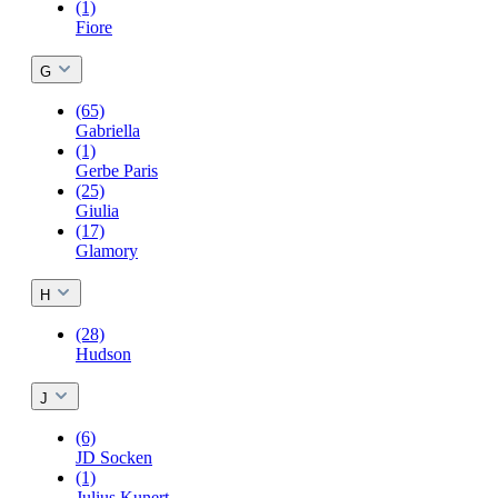
(1)
Fiore
G
(65)
Gabriella
(1)
Gerbe Paris
(25)
Giulia
(17)
Glamory
H
(28)
Hudson
J
(6)
JD Socken
(1)
Julius Kunert