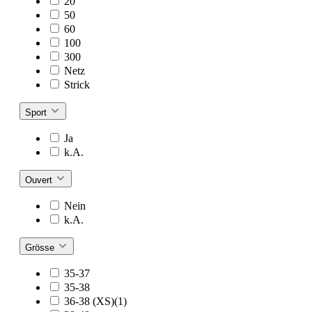
20
50
60
100
300
Netz
Strick
Sport
Ja
k.A.
Ouvert
Nein
k.A.
Grösse
35-37
35-38
36-38 (XS)(1)