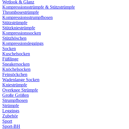
Wetlook & Glanz
Kompressionsstrümpfe & Stützstrümpfe
Thrombosestrümpfe
Kompressionsstrumpfhosen
Stützstrümpfe
Stützkniestrümpfe
Kompressionssocken
Stützhöschen
Kompressionsleggings
Socken
Kuschelsocken
Füßlinge
Sneakersocken
Knöchelsocken
Feinsöckchen
Wadenlange Socken
Kniestrümpfe
Overknee Strümpfe
Große Größen
Strumpfhosen
Strümpfe
Leggings
Zubehör
Sport
Sport-BH