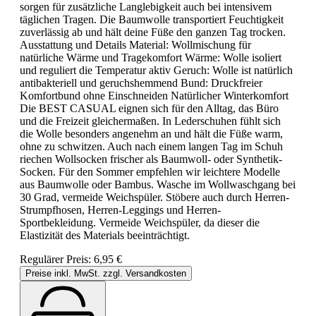
sorgen für zusätzliche Langlebigkeit auch bei intensivem
täglichen Tragen. Die Baumwolle transportiert Feuchtigkeit
zuverlässig ab und hält deine Füße den ganzen Tag trocken.
Ausstattung und Details Material: Wollmischung für
natürliche Wärme und Tragekomfort Wärme: Wolle isoliert
und reguliert die Temperatur aktiv Geruch: Wolle ist natürlich
antibakteriell und geruchshemmend Bund: Druckfreier
Komfortbund ohne Einschneiden Natürlicher Winterkomfort
Die BEST CASUAL eignen sich für den Alltag, das Büro
und die Freizeit gleichermaßen. In Lederschuhen fühlt sich
die Wolle besonders angenehm an und hält die Füße warm,
ohne zu schwitzen. Auch nach einem langen Tag im Schuh
riechen Wollsocken frischer als Baumwoll- oder Synthetik-
Socken. Für den Sommer empfehlen wir leichtere Modelle
aus Baumwolle oder Bambus. Wasche im Wollwaschgang bei
30 Grad, vermeide Weichspüler. Stöbere auch durch Herren-
Strumpfhosen, Herren-Leggings und Herren-
Sportbekleidung. Vermeide Weichspüler, da dieser die
Elastizität des Materials beeinträchtigt.
Regulärer Preis:
6,95 €
Preise inkl. MwSt. zzgl. Versandkosten