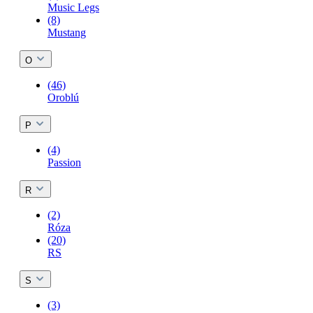
Music Legs
(8)
Mustang
O
(46)
Oroblú
P
(4)
Passion
R
(2)
Róza
(20)
RS
S
(3)