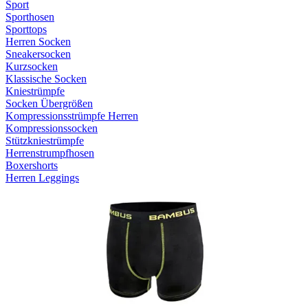
Sport
Sporthosen
Sporttops
Herren Socken
Sneakersocken
Kurzsocken
Klassische Socken
Kniestrümpfe
Socken Übergrößen
Kompressionsstrümpfe Herren
Kompressionssocken
Stützkniestrümpfe
Herrenstrumpfhosen
Boxershorts
Herren Leggings