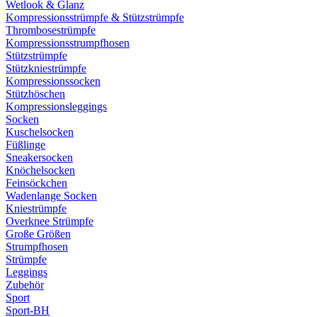
Wetlook & Glanz
Kompressionsstrümpfe & Stützstrümpfe
Thrombosestrümpfe
Kompressionsstrumpfhosen
Stützstrümpfe
Stützkniestrümpfe
Kompressionssocken
Stützhöschen
Kompressionsleggings
Socken
Kuschelsocken
Füßlinge
Sneakersocken
Knöchelsocken
Feinsöckchen
Wadenlange Socken
Kniestrümpfe
Overknee Strümpfe
Große Größen
Strumpfhosen
Strümpfe
Leggings
Zubehör
Sport
Sport-BH