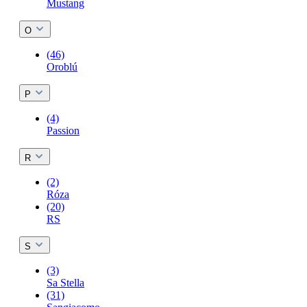
Mustang
O
(46)
Oroblú
P
(4)
Passion
R
(2)
Róza
(20)
RS
S
(3)
Sa Stella
(31)