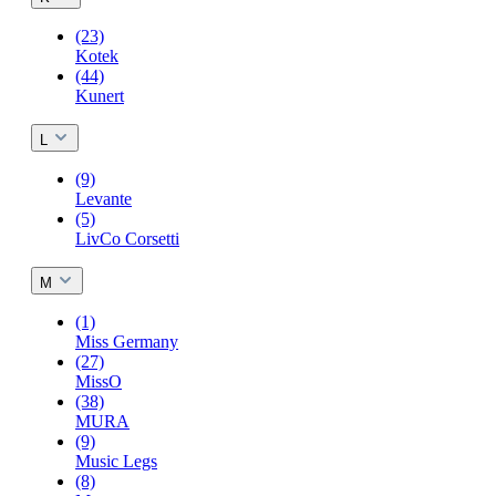
(23)
Kotek
(44)
Kunert
L
(9)
Levante
(5)
LivCo Corsetti
M
(1)
Miss Germany
(27)
MissO
(38)
MURA
(9)
Music Legs
(8)