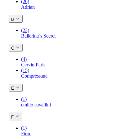
(26)
Adrian
B
(23)
Ballerina`s Secret
C
(4)
Cervin Paris
(15)
Compressana
E
(1)
emilio cavallini
F
(1)
Fiore