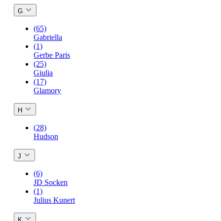
G
(65)
Gabriella
(1)
Gerbe Paris
(25)
Giulia
(17)
Glamory
H
(28)
Hudson
J
(6)
JD Socken
(1)
Julius Kunert
K