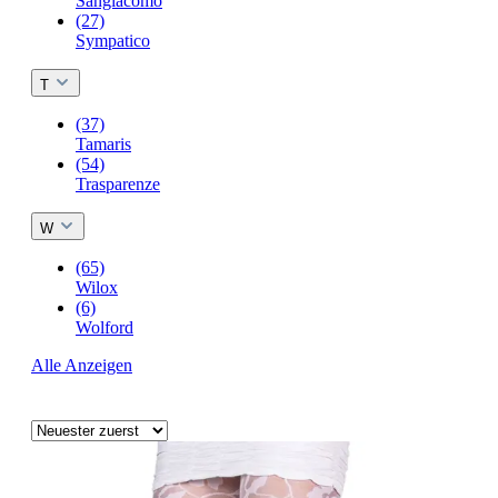
Sangiacomo
(27)
Sympatico
T
(37)
Tamaris
(54)
Trasparenze
W
(65)
Wilox
(6)
Wolford
Alle Anzeigen