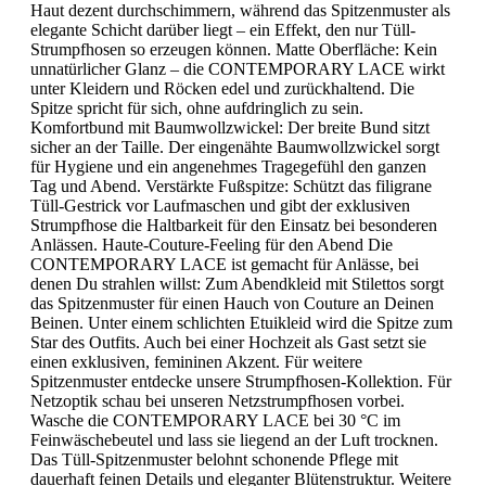
Haut dezent durchschimmern, während das Spitzenmuster als
elegante Schicht darüber liegt – ein Effekt, den nur Tüll-
Strumpfhosen so erzeugen können. Matte Oberfläche: Kein
unnatürlicher Glanz – die CONTEMPORARY LACE wirkt
unter Kleidern und Röcken edel und zurückhaltend. Die
Spitze spricht für sich, ohne aufdringlich zu sein.
Komfortbund mit Baumwollzwickel: Der breite Bund sitzt
sicher an der Taille. Der eingenähte Baumwollzwickel sorgt
für Hygiene und ein angenehmes Tragegefühl den ganzen
Tag und Abend. Verstärkte Fußspitze: Schützt das filigrane
Tüll-Gestrick vor Laufmaschen und gibt der exklusiven
Strumpfhose die Haltbarkeit für den Einsatz bei besonderen
Anlässen. Haute-Couture-Feeling für den Abend Die
CONTEMPORARY LACE ist gemacht für Anlässe, bei
denen Du strahlen willst: Zum Abendkleid mit Stilettos sorgt
das Spitzenmuster für einen Hauch von Couture an Deinen
Beinen. Unter einem schlichten Etuikleid wird die Spitze zum
Star des Outfits. Auch bei einer Hochzeit als Gast setzt sie
einen exklusiven, femininen Akzent. Für weitere
Spitzenmuster entdecke unsere Strumpfhosen-Kollektion. Für
Netzoptik schau bei unseren Netzstrumpfhosen vorbei.
Wasche die CONTEMPORARY LACE bei 30 °C im
Feinwäschebeutel und lass sie liegend an der Luft trocknen.
Das Tüll-Spitzenmuster belohnt schonende Pflege mit
dauerhaft feinen Details und eleganter Blütenstruktur. Weitere