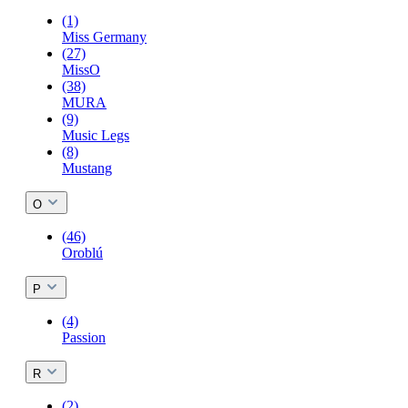
(1)
Miss Germany
(27)
MissO
(38)
MURA
(9)
Music Legs
(8)
Mustang
O
(46)
Oroblú
P
(4)
Passion
R
(2)