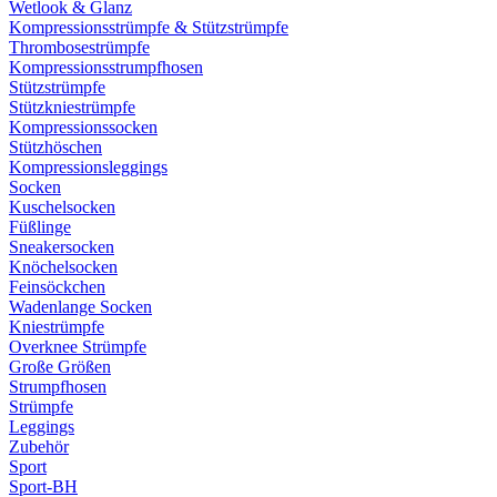
Wetlook & Glanz
Kompressionsstrümpfe & Stützstrümpfe
Thrombosestrümpfe
Kompressionsstrumpfhosen
Stützstrümpfe
Stützkniestrümpfe
Kompressionssocken
Stützhöschen
Kompressionsleggings
Socken
Kuschelsocken
Füßlinge
Sneakersocken
Knöchelsocken
Feinsöckchen
Wadenlange Socken
Kniestrümpfe
Overknee Strümpfe
Große Größen
Strumpfhosen
Strümpfe
Leggings
Zubehör
Sport
Sport-BH