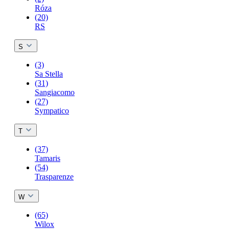
Róza
(20)
RS
S
(3)
Sa Stella
(31)
Sangiacomo
(27)
Sympatico
T
(37)
Tamaris
(54)
Trasparenze
W
(65)
Wilox