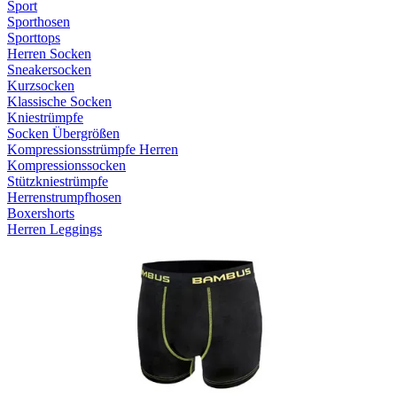
Sport
Sporthosen
Sporttops
Herren Socken
Sneakersocken
Kurzsocken
Klassische Socken
Kniestrümpfe
Socken Übergrößen
Kompressionsstrümpfe Herren
Kompressionssocken
Stützkniestrümpfe
Herrenstrumpfhosen
Boxershorts
Herren Leggings