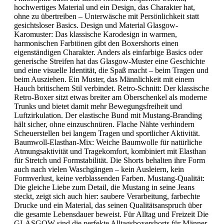
hochwertiges Material und ein Design, das Charakter hat,
ohne zu übertreiben – Unterwäsche mit Persönlichkeit statt
gesichtsloser Basics. Design und Material Glasgow-
Karomuster: Das klassische Karodesign in warmen,
harmonischen Farbtönen gibt den Boxershorts einen
eigenständigen Charakter. Anders als einfarbige Basics oder
generische Streifen hat das Glasgow-Muster eine Geschichte
und eine visuelle Identität, die Spaß macht – beim Tragen und
beim Ausziehen. Ein Muster, das Männlichkeit mit einem
Hauch britischem Stil verbindet. Retro-Schnitt: Der klassische
Retro-Boxer sitzt etwas breiter am Oberschenkel als moderne
Trunks und bietet damit mehr Bewegungsfreiheit und
Luftzirkulation. Der elastische Bund mit Mustang-Branding
hält sicher, ohne einzuschnüren. Flache Nähte verhindern
Scheuerstellen bei langem Tragen und sportlicher Aktivität.
Baumwoll-Elasthan-Mix: Weiche Baumwolle für natürliche
Atmungsaktivität und Tragekomfort, kombiniert mit Elasthan
für Stretch und Formstabilität. Die Shorts behalten ihre Form
auch nach vielen Waschgängen – kein Ausleiern, kein
Formverlust, keine verblassenden Farben. Mustang-Qualität:
Die gleiche Liebe zum Detail, die Mustang in seine Jeans
steckt, zeigt sich auch hier: saubere Verarbeitung, farbechte
Drucke und ein Material, das seinen Qualitätsanspruch über
die gesamte Lebensdauer beweist. Für Alltag und Freizeit Die
GLASGOW sind die perfekte Alltagsboxershorts für Männer