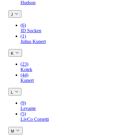
Hudson
J
(6)
JD Socken
(1)
Julius Kunert
K
(23)
Kotek
(44)
Kunert
L
(9)
Levante
(5)
LivCo Corsetti
M