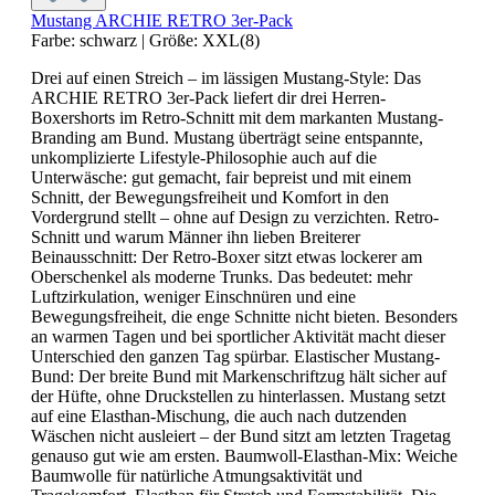
Mustang ARCHIE RETRO 3er-Pack
Farbe:
schwarz
|
Größe:
XXL(8)
Drei auf einen Streich – im lässigen Mustang-Style: Das
ARCHIE RETRO 3er-Pack liefert dir drei Herren-
Boxershorts im Retro-Schnitt mit dem markanten Mustang-
Branding am Bund. Mustang überträgt seine entspannte,
unkomplizierte Lifestyle-Philosophie auch auf die
Unterwäsche: gut gemacht, fair bepreist und mit einem
Schnitt, der Bewegungsfreiheit und Komfort in den
Vordergrund stellt – ohne auf Design zu verzichten. Retro-
Schnitt und warum Männer ihn lieben Breiterer
Beinausschnitt: Der Retro-Boxer sitzt etwas lockerer am
Oberschenkel als moderne Trunks. Das bedeutet: mehr
Luftzirkulation, weniger Einschnüren und eine
Bewegungsfreiheit, die enge Schnitte nicht bieten. Besonders
an warmen Tagen und bei sportlicher Aktivität macht dieser
Unterschied den ganzen Tag spürbar. Elastischer Mustang-
Bund: Der breite Bund mit Markenschriftzug hält sicher auf
der Hüfte, ohne Druckstellen zu hinterlassen. Mustang setzt
auf eine Elasthan-Mischung, die auch nach dutzenden
Wäschen nicht ausleiert – der Bund sitzt am letzten Tragetag
genauso gut wie am ersten. Baumwoll-Elasthan-Mix: Weiche
Baumwolle für natürliche Atmungsaktivität und