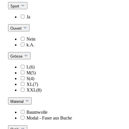
Sport
Ja
Ouvert
Nein
k.A.
Grösse
L(6)
M(5)
S(4)
XL(7)
XXL(8)
Material
Baumwolle
Modal - Faser aus Buche