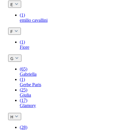
E
(1)
emilio cavallini
F
(1)
Fiore
G
(65)
Gabriella
(1)
Gerbe Paris
(25)
Giulia
(17)
Glamory
H
(28)