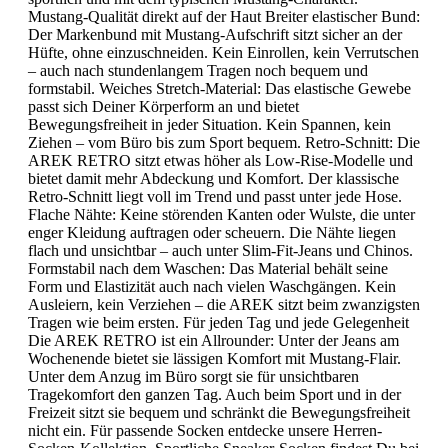
Mustang-Qualität direkt auf der Haut Breiter elastischer Bund:
Der Markenbund mit Mustang-Aufschrift sitzt sicher an der
Hüfte, ohne einzuschneiden. Kein Einrollen, kein Verrutschen
– auch nach stundenlangem Tragen noch bequem und
formstabil. Weiches Stretch-Material: Das elastische Gewebe
passt sich Deiner Körperform an und bietet
Bewegungsfreiheit in jeder Situation. Kein Spannen, kein
Ziehen – vom Büro bis zum Sport bequem. Retro-Schnitt: Die
AREK RETRO sitzt etwas höher als Low-Rise-Modelle und
bietet damit mehr Abdeckung und Komfort. Der klassische
Retro-Schnitt liegt voll im Trend und passt unter jede Hose.
Flache Nähte: Keine störenden Kanten oder Wulste, die unter
enger Kleidung auftragen oder scheuern. Die Nähte liegen
flach und unsichtbar – auch unter Slim-Fit-Jeans und Chinos.
Formstabil nach dem Waschen: Das Material behält seine
Form und Elastizität auch nach vielen Waschgängen. Kein
Ausleiern, kein Verziehen – die AREK sitzt beim zwanzigsten
Tragen wie beim ersten. Für jeden Tag und jede Gelegenheit
Die AREK RETRO ist ein Allrounder: Unter der Jeans am
Wochenende bietet sie lässigen Komfort mit Mustang-Flair.
Unter dem Anzug im Büro sorgt sie für unsichtbaren
Tragekomfort den ganzen Tag. Auch beim Sport und in der
Freizeit sitzt sie bequem und schränkt die Bewegungsfreiheit
nicht ein. Für passende Socken entdecke unsere Herren-