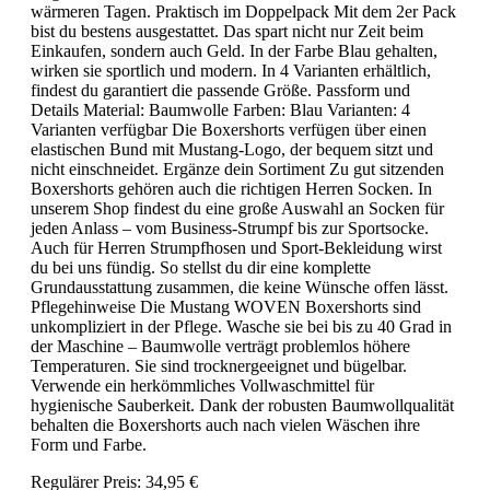
wärmeren Tagen. Praktisch im Doppelpack Mit dem 2er Pack
bist du bestens ausgestattet. Das spart nicht nur Zeit beim
Einkaufen, sondern auch Geld. In der Farbe Blau gehalten,
wirken sie sportlich und modern. In 4 Varianten erhältlich,
findest du garantiert die passende Größe. Passform und
Details Material: Baumwolle Farben: Blau Varianten: 4
Varianten verfügbar Die Boxershorts verfügen über einen
elastischen Bund mit Mustang-Logo, der bequem sitzt und
nicht einschneidet. Ergänze dein Sortiment Zu gut sitzenden
Boxershorts gehören auch die richtigen Herren Socken. In
unserem Shop findest du eine große Auswahl an Socken für
jeden Anlass – vom Business-Strumpf bis zur Sportsocke.
Auch für Herren Strumpfhosen und Sport-Bekleidung wirst
du bei uns fündig. So stellst du dir eine komplette
Grundausstattung zusammen, die keine Wünsche offen lässt.
Pflegehinweise Die Mustang WOVEN Boxershorts sind
unkompliziert in der Pflege. Wasche sie bei bis zu 40 Grad in
der Maschine – Baumwolle verträgt problemlos höhere
Temperaturen. Sie sind trocknergeeignet und bügelbar.
Verwende ein herkömmliches Vollwaschmittel für
hygienische Sauberkeit. Dank der robusten Baumwollqualität
behalten die Boxershorts auch nach vielen Wäschen ihre
Form und Farbe.
Regulärer Preis:
34,95 €