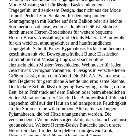
Marke Mustang steht für lässige Basics mit gutem
Tragegefühl und zeitlosem Design, das nicht aus der Mode
kommt. Perfekt zum Schlafen, für den entspannten
Sonntagmorgen mit Kaffee auf dem Balkon oder als leichte
Sommerhose zuhause, wenn es draußen heiß ist. Stöbere
durch unsere Herren-Boxershorts für weitere bequeme
Herren-Basics. Ausstattung und Details Material: Baumwolle
für ein weiches, atmungsaktives und hautfreundliches
Tragegefühl Schnitt: Kurze Pyjamahose, locker und bequem
geschnitten mit viel Bewegungsfreiheit Bund: Elastischer
Gummibund mit Mustang-Logo, sitzt sicher ohne
einzuschneiden Muster: Verschiedene Webmuster für jeden
Geschmack verfügbar Varianten: 8 Designs in verschiedenen
Größen Lässig durch den Abend Die BRIAN Pyjamahose ist
dein Begleiter für gemütliche Abende und erholsame Nächte.
Der lockere Schnitt lässt dir genug Bewegungsfreiheit, ob im
Bett, beim Frühstück auf dem Balkon oder beim abendlichen
Serien-Marathon auf der Couch. Der Baumwollstoff fühlt sich
angenehm kühl auf der Haut an und transportiert Feuchtigkeit
ab. Im Sommer eine willkommene Alternative zu langen
Pyjamahosen, die bei Hitze unangenehm werden. Die
verschiedenen Webmuster sorgen dafür, dass du auch zuhause
gut aussiehst. Weitere Herren-Basics Entdecke auch unsere
Herren-Socken für den kompletten Loungewear-Look,
Herren-Leggings für kühlere Abende und Herren-