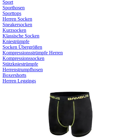
Sport
Sporthosen
Sporttops
Herren Socken
Sneakersocken
Kurzsocken
Klassische Socken
Kniestrümpfe
Socken Übergrößen
Kompressionsstrümpfe Herren
Kompressionssocken
Stützkniestrümpfe
Herrenstrumpfhosen
Boxershorts
Herren Leggings