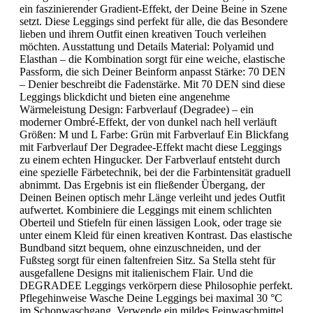
ein faszinierender Gradient-Effekt, der Deine Beine in Szene
setzt. Diese Leggings sind perfekt für alle, die das Besondere
lieben und ihrem Outfit einen kreativen Touch verleihen
möchten. Ausstattung und Details Material: Polyamid und
Elasthan – die Kombination sorgt für eine weiche, elastische
Passform, die sich Deiner Beinform anpasst Stärke: 70 DEN
– Denier beschreibt die Fadenstärke. Mit 70 DEN sind diese
Leggings blickdicht und bieten eine angenehme
Wärmeleistung Design: Farbverlauf (Degradee) – ein
moderner Ombré-Effekt, der von dunkel nach hell verläuft
Größen: M und L Farbe: Grün mit Farbverlauf Ein Blickfang
mit Farbverlauf Der Degradee-Effekt macht diese Leggings
zu einem echten Hingucker. Der Farbverlauf entsteht durch
eine spezielle Färbetechnik, bei der die Farbintensität graduell
abnimmt. Das Ergebnis ist ein fließender Übergang, der
Deinen Beinen optisch mehr Länge verleiht und jedes Outfit
aufwertet. Kombiniere die Leggings mit einem schlichten
Oberteil und Stiefeln für einen lässigen Look, oder trage sie
unter einem Kleid für einen kreativen Kontrast. Das elastische
Bundband sitzt bequem, ohne einzuschneiden, und der
Fußsteg sorgt für einen faltenfreien Sitz. Sa Stella steht für
ausgefallene Designs mit italienischem Flair. Und die
DEGRADEE Leggings verkörpern diese Philosophie perfekt.
Pflegehinweise Wasche Deine Leggings bei maximal 30 °C
im Schonwaschgang. Verwende ein mildes Feinwaschmittel