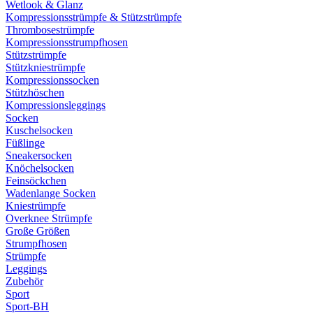
Wetlook & Glanz
Kompressionsstrümpfe & Stützstrümpfe
Thrombosestrümpfe
Kompressionsstrumpfhosen
Stützstrümpfe
Stützkniestrümpfe
Kompressionssocken
Stützhöschen
Kompressionsleggings
Socken
Kuschelsocken
Füßlinge
Sneakersocken
Knöchelsocken
Feinsöckchen
Wadenlange Socken
Kniestrümpfe
Overknee Strümpfe
Große Größen
Strumpfhosen
Strümpfe
Leggings
Zubehör
Sport
Sport-BH