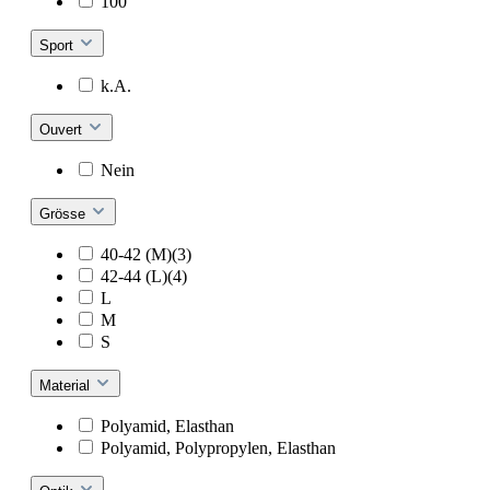
100
Sport
k.A.
Ouvert
Nein
Grösse
40-42 (M)(3)
42-44 (L)(4)
L
M
S
Material
Polyamid, Elasthan
Polyamid, Polypropylen, Elasthan