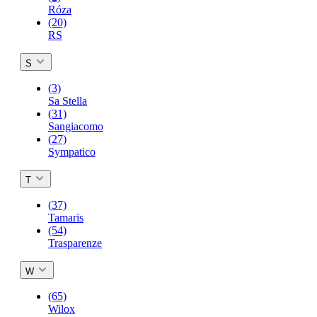
Róza
(20)
RS
S
(3)
Sa Stella
(31)
Sangiacomo
(27)
Sympatico
T
(37)
Tamaris
(54)
Trasparenze
W
(65)
Wilox