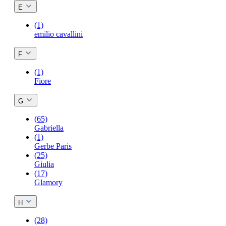
E
(1)
emilio cavallini
F
(1)
Fiore
G
(65)
Gabriella
(1)
Gerbe Paris
(25)
Giulia
(17)
Glamory
H
(28)