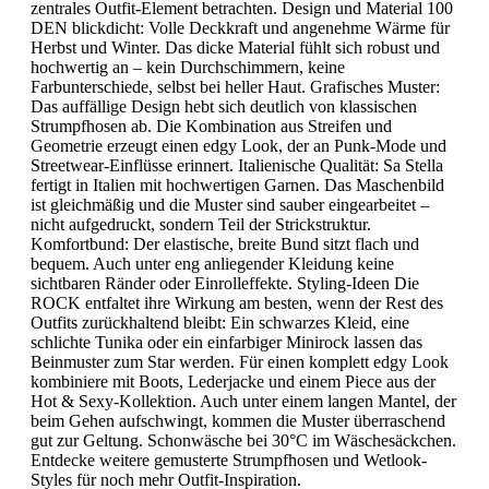
zentrales Outfit-Element betrachten. Design und Material 100
DEN blickdicht: Volle Deckkraft und angenehme Wärme für
Herbst und Winter. Das dicke Material fühlt sich robust und
hochwertig an – kein Durchschimmern, keine
Farbunterschiede, selbst bei heller Haut. Grafisches Muster:
Das auffällige Design hebt sich deutlich von klassischen
Strumpfhosen ab. Die Kombination aus Streifen und
Geometrie erzeugt einen edgy Look, der an Punk-Mode und
Streetwear-Einflüsse erinnert. Italienische Qualität: Sa Stella
fertigt in Italien mit hochwertigen Garnen. Das Maschenbild
ist gleichmäßig und die Muster sind sauber eingearbeitet –
nicht aufgedruckt, sondern Teil der Strickstruktur.
Komfortbund: Der elastische, breite Bund sitzt flach und
bequem. Auch unter eng anliegender Kleidung keine
sichtbaren Ränder oder Einrolleffekte. Styling-Ideen Die
ROCK entfaltet ihre Wirkung am besten, wenn der Rest des
Outfits zurückhaltend bleibt: Ein schwarzes Kleid, eine
schlichte Tunika oder ein einfarbiger Minirock lassen das
Beinmuster zum Star werden. Für einen komplett edgy Look
kombiniere mit Boots, Lederjacke und einem Piece aus der
Hot & Sexy-Kollektion. Auch unter einem langen Mantel, der
beim Gehen aufschwingt, kommen die Muster überraschend
gut zur Geltung. Schonwäsche bei 30°C im Wäschesäckchen.
Entdecke weitere gemusterte Strumpfhosen und Wetlook-
Styles für noch mehr Outfit-Inspiration.