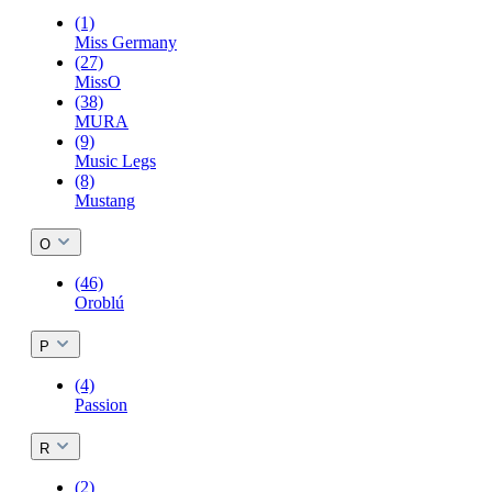
(1)
Miss Germany
(27)
MissO
(38)
MURA
(9)
Music Legs
(8)
Mustang
O
(46)
Oroblú
P
(4)
Passion
R
(2)