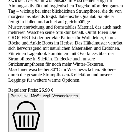
Zwickel: Der Baumwolleinsatz im Höschenteil sorgt für
Atmungsaktivität und hygienischen Tragekomfort den ganzen
Tag – wichtig bei einer blickdichten Strumpfhose, die du von
morgens bis abends trägst. Italienische Qualität: Sa Stella
fertigt in Italien und achtet auf gleichmäßige
Musterverarbeitung und formstabiles Material, das auch nach
mehreren Wäschen seine Struktur behält. Outfit-Ideen Die
CROCHET ist der perfekte Partner für Wollkleider, Cord-
Röcke und Ankle Boots im Herbst. Das Häkelmuster verträgt
sich hervorragend mit natürlichen Materialien und Erdtönen.
Für einen Lagenlook kombiniere mit Overknees über der
Strumpfhose in Stiefeln. Entdecke auch unsere
Strickstrumpfhosen für noch mehr Winter-Texturen.
Maschinenwäsche bei 30°C im Wäschesäckchen. Stöbere
durch die gesamte Strumpfhosen-Kollektion und unsere
Leggings für weitere warme Optionen.
Regulärer Preis:
26,90 €
Preise inkl. MwSt. zzgl. Versandkosten