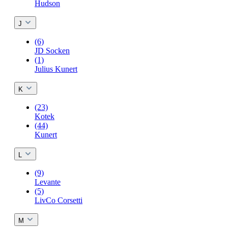
Hudson
J
(6)
JD Socken
(1)
Julius Kunert
K
(23)
Kotek
(44)
Kunert
L
(9)
Levante
(5)
LivCo Corsetti
M