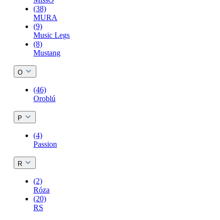
(38)
MURA
(9)
Music Legs
(8)
Mustang
O
(46)
Oroblú
P
(4)
Passion
R
(2)
Róza
(20)
RS