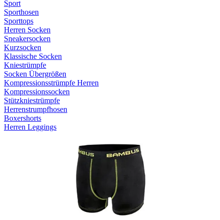
Sport
Sporthosen
Sporttops
Herren Socken
Sneakersocken
Kurzsocken
Klassische Socken
Kniestrümpfe
Socken Übergrößen
Kompressionsstrümpfe Herren
Kompressionssocken
Stützkniestrümpfe
Herrenstrumpfhosen
Boxershorts
Herren Leggings