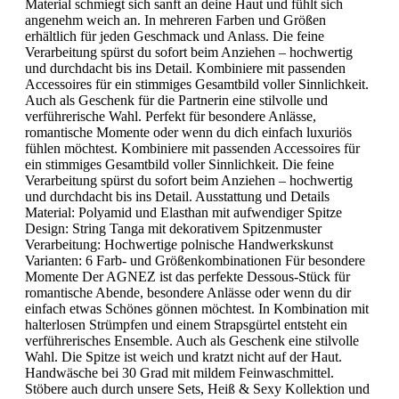
Material schmiegt sich sanft an deine Haut und fühlt sich
angenehm weich an. In mehreren Farben und Größen
erhältlich für jeden Geschmack und Anlass. Die feine
Verarbeitung spürst du sofort beim Anziehen – hochwertig
und durchdacht bis ins Detail. Kombiniere mit passenden
Accessoires für ein stimmiges Gesamtbild voller Sinnlichkeit.
Auch als Geschenk für die Partnerin eine stilvolle und
verführerische Wahl. Perfekt für besondere Anlässe,
romantische Momente oder wenn du dich einfach luxuriös
fühlen möchtest. Kombiniere mit passenden Accessoires für
ein stimmiges Gesamtbild voller Sinnlichkeit. Die feine
Verarbeitung spürst du sofort beim Anziehen – hochwertig
und durchdacht bis ins Detail. Ausstattung und Details
Material: Polyamid und Elasthan mit aufwendiger Spitze
Design: String Tanga mit dekorativem Spitzenmuster
Verarbeitung: Hochwertige polnische Handwerkskunst
Varianten: 6 Farb- und Größenkombinationen Für besondere
Momente Der AGNEZ ist das perfekte Dessous-Stück für
romantische Abende, besondere Anlässe oder wenn du dir
einfach etwas Schönes gönnen möchtest. In Kombination mit
halterlosen Strümpfen und einem Strapsgürtel entsteht ein
verführerisches Ensemble. Auch als Geschenk eine stilvolle
Wahl. Die Spitze ist weich und kratzt nicht auf der Haut.
Handwäsche bei 30 Grad mit mildem Feinwaschmittel.
Stöbere auch durch unsere Sets, Heiß & Sexy Kollektion und