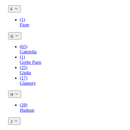
F
(1)
Fiore
G
(65)
Gabriella
(1)
Gerbe Paris
(25)
Giulia
(17)
Glamory
H
(28)
Hudson
J