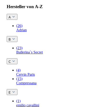
Hersteller von A-Z
A
(26)
Adrian
B
(23)
Ballerina`s Secret
C
(4)
Cervin Paris
(15)
Compressana
E
(1)
emilio cavallini