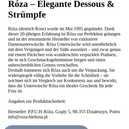
Róza – Elegante Dessous &
Strümpfe
Róza (deutsch Rose) wurde im Mai 1995 gegründet. Dank
dieser 20-jährigen Erfahrung ist Róza zur Perfektion gelangen
und ist der renommierte Hersteller von exklusiver
Damenunterwäsche. Róza Unterwäsche wird unentbehrlich
mit dem Vergnügen und der Süße assoziiert – und zwar genau
mit einem Päckchen von wunderschön verpackten Pralinen,
die in sich Geschmacksgeheimnisse bergen und einen
unbeschreiblichen Genuss verschaffen.
Deshalb kümmern sich Róza auch um die Verpackung. Sie
widerspiegelt völlig die Vorliebe für die Schönheit – sie
zeichnet sich im Vergleich zur Konkurrenz aus und bewirkt,
dass die Unterwäsche Róza ein ideales Geschenk für jede
Frau ist.
Angaben zur Produktsicherheit:
Hersteller: P.P.U.H Róża, Grądy 5, 98-355 Działoszyn, Polen
info@roza-bielizna.pl