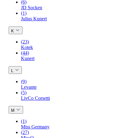
(6)
JD Socken
(1)
Julius Kunert
K
(23)
Kotek
(44)
Kunert
L
(9)
Levante
(5)
LivCo Corsetti
M
(1)
Miss Germany
(27)
MissO