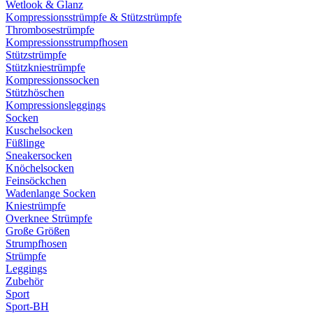
Wetlook & Glanz
Kompressionsstrümpfe & Stützstrümpfe
Thrombosestrümpfe
Kompressionsstrumpfhosen
Stützstrümpfe
Stützkniestrümpfe
Kompressionssocken
Stützhöschen
Kompressionsleggings
Socken
Kuschelsocken
Füßlinge
Sneakersocken
Knöchelsocken
Feinsöckchen
Wadenlange Socken
Kniestrümpfe
Overknee Strümpfe
Große Größen
Strumpfhosen
Strümpfe
Leggings
Zubehör
Sport
Sport-BH