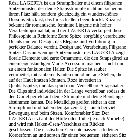
Róza LAGERTA ist ein Strumpfhalter mit einem filigranen
Spitzenmuster, der deine Strapsstrümpfe nicht nur sicher an
ihrem Platz hält, sondern gleichzeitig ein wunderschönes
Dessous-Stück ist, das für sich allein beeindruckt. Róza ist
bekannt für romantische, feminine Lingerie mit hoher
Verarbeitungsqualität, und der LAGERTA verkörpert diese
Philosophie in Reinform: Zarte Spitze, sorgfältig verarbeitete
Details und ein Design, das Eleganz und Verführung in
perfekter Balance vereint. Design und Verarbeitung Filigrane
Spitze: Das aufwendige Spitzenmuster des LAGERTA zeigt
florale Elemente und zarte Ornamente, die den Strapsgürtel zu
einem eigenständigen Mode-Accessoire machen – nicht nur
zu einem funktionalen Halter. Die Spitze ist sauber
verarbeitet, mit sauberen Kanten und ohne raue Stellen, die
auf der Haut kratzen könnten. Róza investiert in
Qualitätsspitze, und das spürt man. Verstellbare Strapshalter:
Die Clips sind individuell in der Länge verstellbar, sodass du
den Gürtel perfekt auf deine Strümpfe und deine Beinlänge
abstimmen kannst. Die Metallclips greifen sicher in den
Strumpfrand und halten den ganzen Tag – auch bei viel
Bewegung und beim Sitzen. Komfortabler Sitz: Der
LAGERTA sitzt auf der Hüfte oder Taille (je nach Vorliebe)
und wird mit Haken-Ösen-Verschluss am Rücken
geschlossen. Die elastischen Elemente passen sich deiner
Körperform an und sorgen für einen bequemen, sicheren Sitz